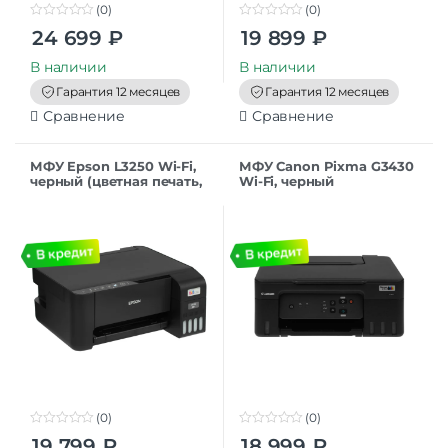
(0)
(0)
0
0
24 699
₽
19 899
₽
o
o
u
u
t
t
В наличии
В наличии
o
o
f
f
Гарантия 12 месяцев
Гарантия 12 месяцев
5
5
Сравнение
Сравнение
МФУ Epson L3250 Wi-Fi,
МФУ Canon Pixma G3430
черный (цветная печать,
Wi-Fi, черный
A4, 5760×1440 dpi, ч/б –
10 стр/мин (А4), USB, Wi-
Fi,
(0)
(0)
0
0
19 799
₽
18 999
₽
o
o