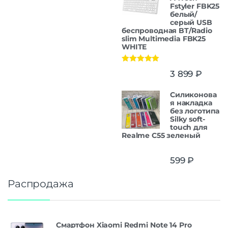
Fstyler FBK25
белый/
серый USB
беспроводная BT/Radio
slim Multimedia FBK25
WHITE
Оценка
5.00
3 899
₽
из 5
Силиконова
я накладка
без логотипа
Silky soft-
touch для
Realme C55 зеленый
599
₽
Распродажа
Смартфон Xiaomi Redmi Note 14 Pro