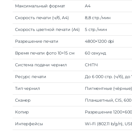
Максимальный
формат
A4
Скорость
печати
(ч/б,
A4)
8,8
стр./мин
Скорость
цветной
печати
(A4)
5
стр./мин
Разрешение
печати
4800×1200
dpi
Время
печати
фото
10×15
см
60
секунд
Система
подачи
чернил
СНПЧ
Ресурс
печати
До
6
000
стр.
(ч/б),
до
Тип
чернил
Пигментные
(чёрные)
Сканер
Планшетный,
CIS,
600
Копир
Разрешение
1200×60
Интерфейсы
Wi‑Fi
(802.11
b/g/n),
US