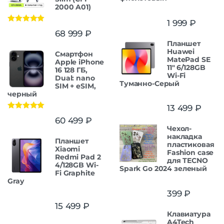
2000 A01)
1 999
₽
Оценка
5.00
68 999
₽
из 5
Планшет
Huawei
Смартфон
MatePad SE
Apple iPhone
11" 6/128GB
16 128 ГБ,
Wi-Fi
Dual: nano
Туманно-Серый
SIM + eSIM,
черный
13 499
₽
Оценка
5.00
60 499
₽
из 5
Чехол-
накладка
Планшет
пластиковая
Xiaomi
Fashion case
Redmi Pad 2
для TECNO
4/128GB Wi-
Spark Go 2024 зеленый
Fi Graphite
Gray
399
₽
15 499
₽
Клавиатура
A4Tech