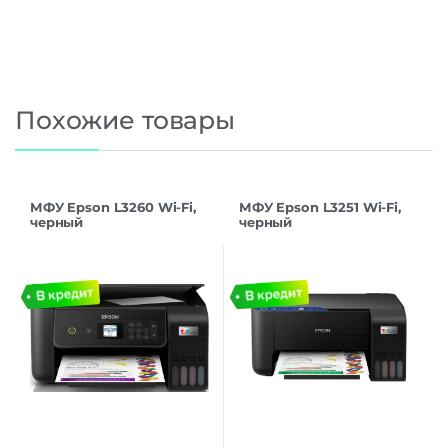
Похожие товары
МФУ Epson L3260 Wi-Fi,
МФУ Epson L3251 Wi-Fi,
черный
черный
(C11CJ66414/C11CJ66507/C1
1CJ66408)