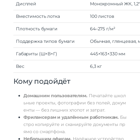
Дисплей
Монохромный
ЖК,
1,2
Вместимость
лотка
100
листов
Плотность
бумаги
64–275
г/м²
Поддержка
типов
бумаги
Обычная,
глянцевая,
м
Габариты
(Ш×В×Г)
445×163×330
мм
Вес
6,3
кг
Кому
подойдёт
Домашним
пользователям.
Печатайте
школ
ьные
проекты,
фотографии
без
полей,
докум
енты
— без
лишних
хлопот
и
затрат.
Фрилансерам
и
удалённым
работникам.
Бы
стро
копируйте
и
сканируйте
документы
пр
ямо
со
смартфона.
Небольшим
офисам.
Надёжное
устройство