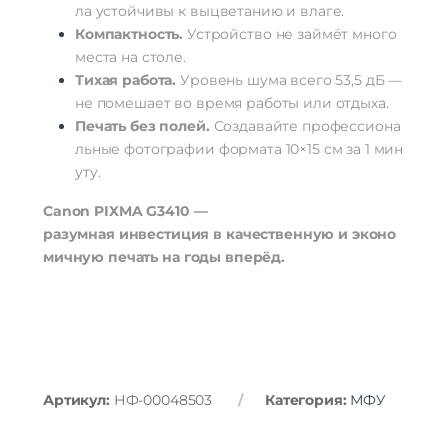
ла
устойчивы
к
выцветанию
и
влаге.
Компактность.
Устройство
не
займёт
много
места
на
столе.
Тихая
работа.
Уровень
шума
всего
53,5
дБ
—
не
помешает
во
время
работы
или
отдыха.
Печать
без
полей.
Создавайте
профессиона
льные
фотографии
формата
10×15
см
за
1
мин
уту.
Canon
PIXMA
G3410
—
разумная
инвестиция
в
качественную
и
эконо
мичную
печать
на
годы
вперёд.
Артикул:
НФ-00048503
Категория:
МФУ