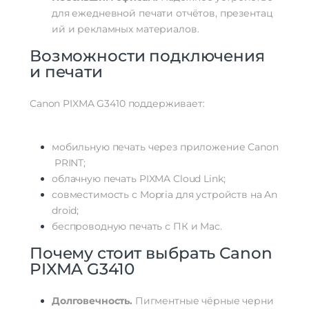
для
ежедневной
печати
отчётов,
презентац
ий
и
рекламных
материалов.
Возможности
подключения
и
печати
Canon
PIXMA
G3410
поддерживает:
мобильную
печать
через
приложение
Canon
PRINT;
облачную
печать
PIXMA
Cloud
Link;
совместимость
с
Mopria
для
устройств
на
An
droid;
беспроводную
печать
с
ПК
и
Mac.
Почему
стоит
выбрать
Canon
PIXMA
G3410
Долговечность.
Пигментные
чёрные
черни