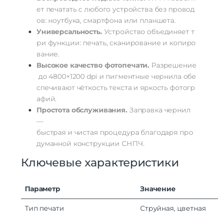
ет
печатать
с
любого
устройства
без
провод
ов:
ноутбука,
смартфона
или
планшета.
Универсальность.
Устройство
объединяет
т
ри
функции:
печать,
сканирование
и
копиро
вание.
Высокое
качество
фотопечати.
Разрешение
до
4800×1200
dpi
и
пигментные
чернила
обе
спечивают
чёткость
текста
и
яркость
фотогр
афий.
Простота
обслуживания.
Заправка
чернил
—
быстрая
и
чистая
процедура
благодаря
про
думанной
конструкции
СНПЧ.
Ключевые
характеристики
Параметр
Значение
Тип
печати
Струйная,
цветная