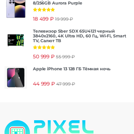
8/256GB Aurora Purple
Оценка
5.00
18 499
₽
19 999
₽
из 5
Телевизор Sber SDX 65U4121 черный
3840x2160, 4K Ultra HD, 60 Гц, Wi-Fi, Smart
TV, Салют ТВ
Оценка
5.00
50 999
₽
55 999
₽
из 5
Apple iPhone 13 128 ГБ Тёмная ночь
44 999
₽
47 999
₽