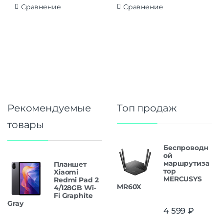
Сравнение
Сравнение
Рекомендуемые
Топ продаж
товары
Беспроводн
ой
маршрутиза
Планшет
тор
Xiaomi
MERCUSYS
Redmi Pad 2
MR60X
4/128GB Wi-
Fi Graphite
Gray
4 599
₽