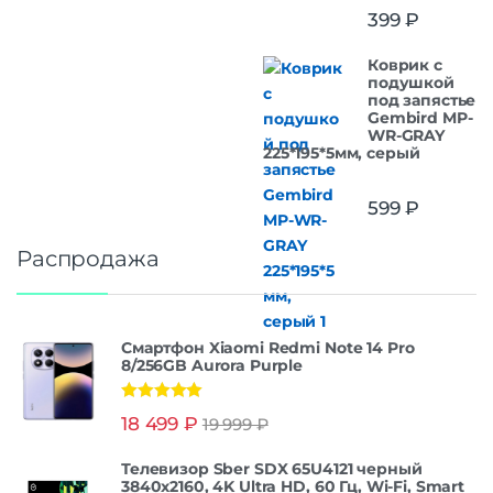
399
₽
Коврик с
подушкой
под запястье
Gembird MP-
WR-GRAY
225*195*5мм, серый
599
₽
Распродажа
Смартфон Xiaomi Redmi Note 14 Pro
8/256GB Aurora Purple
Оценка
5.00
18 499
₽
19 999
₽
из 5
Телевизор Sber SDX 65U4121 черный
3840x2160, 4K Ultra HD, 60 Гц, Wi-Fi, Smart