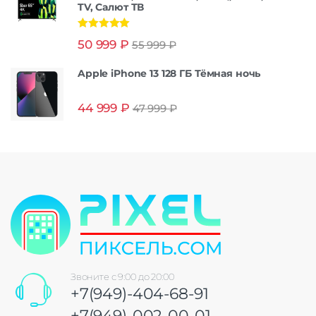
TV, Салют ТВ
Оценка
5.00
50 999
₽
55 999
₽
из 5
Apple iPhone 13 128 ГБ Тёмная ночь
44 999
₽
47 999
₽
Звоните с 9:00 до 20:00
+7(949)-404-68-91
+7(949)-002-00-01