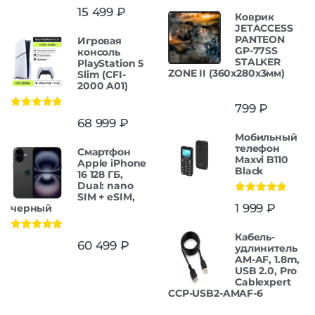
15 499
₽
Коврик
JETACCESS
PANTEON
Игровая
GP-77SS
консоль
STALKER
PlayStation 5
ZONE II (360x280x3мм)
Slim (CFI-
2000 A01)
799
₽
Оценка
5.00
68 999
₽
из 5
Мобильный
телефон
Смартфон
Maxvi B110
Apple iPhone
Black
16 128 ГБ,
Dual: nano
SIM + eSIM,
Оценка
5.00
1 999
₽
черный
из 5
Кабель-
Оценка
5.00
60 499
₽
удлинитель
из 5
AM-AF, 1.8m,
USB 2.0, Pro
Cablexpert
CCP-USB2-AMAF-6