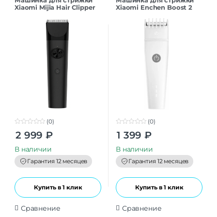
Машинка для стрижки
Машинка для стрижки
Xiaomi Mijia Hair Clipper
Xiaomi Enchen Boost 2
LFQ02KL CN
USB Electric Hair Clipper
White EU
(0)
(0)
0
0
2 999
₽
1 399
₽
o
o
u
u
t
t
В наличии
В наличии
o
o
f
f
Гарантия 12 месяцев
Гарантия 12 месяцев
5
5
Купить в 1 клик
Купить в 1 клик
Сравнение
Сравнение