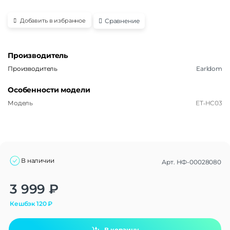
Сравнение
Добавить в избранное
Производитель
Производитель
Earldom
Особенности модели
Модель
ET‑HC03
В наличии
Арт.
НФ-00028080
Alternative:
3 999
₽
Кешбэк
120
₽
В корзину