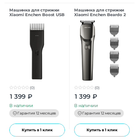
Машинка для стрижки
Машинка для стрижки
Xiaomi Enchen Boost USB
Xiaomi Enchen Beardo 2
Electric Hair Clipper Black
EU
RU
(0)
(0)
0
0
1 399
₽
1 399
₽
o
o
u
u
t
t
В наличии
В наличии
o
o
f
f
Гарантия 12 месяцев
Гарантия 12 месяцев
5
5
Купить в 1 клик
Купить в 1 клик