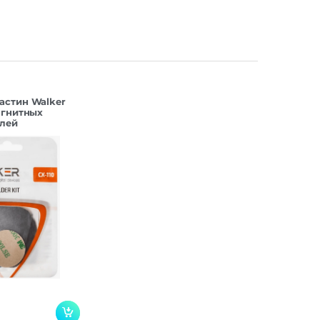
астин Walker
агнитных
лей