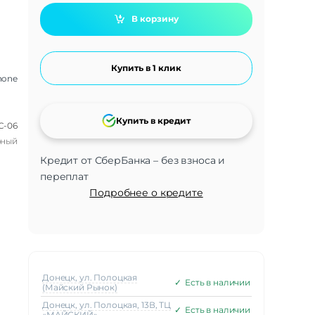
В корзину
Купить в 1 клик
hone
Купить в кредит
C-06
рный
Кредит от СберБанка – без взноса и
переплат
Подробнее о кредите
Донецк, ул. Полоцкая
✓
Есть в наличии
(Майский Рынок)
Донецк, ул. Полоцкая, 13В, ТЦ
✓
Есть в наличии
«МАЙСКИЙ»