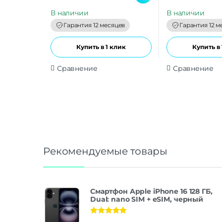
u
u
t
t
В наличии
В наличии
o
o
f
f
Гарантия 12 месяцев
Гарантия 12 м
5
5
Купить в 1 клик
Купить в 
Сравнение
Сравнение
Рекомендуемые товары
Смартфон Apple iPhone 16 128 ГБ,
Dual: nano SIM + eSIM, черный
Оценка
5.00