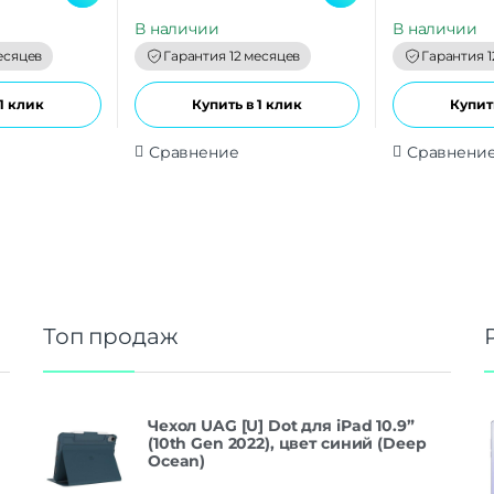
u
u
t
t
В наличии
В наличии
o
o
f
f
есяцев
Гарантия 12 месяцев
Гарантия 1
5
5
1 клик
Купить в 1 клик
Купить
Сравнение
Сравнени
Топ продаж
Чехол UAG [U] Dot для iPad 10.9”
(10th Gen 2022), цвет синий (Deep
Ocean)