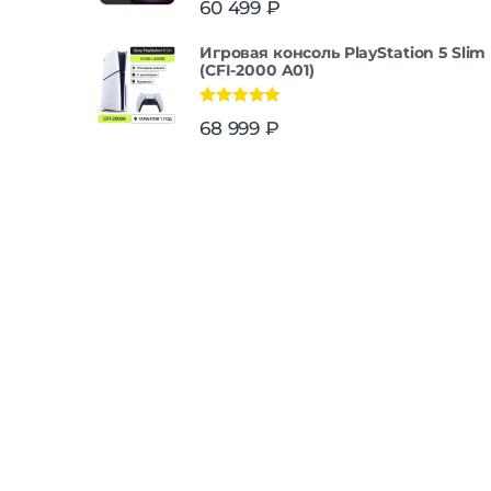
60 499
₽
из 5
Игровая консоль PlayStation 5 Slim
(CFI-2000 A01)
Оценка
5.00
68 999
₽
из 5