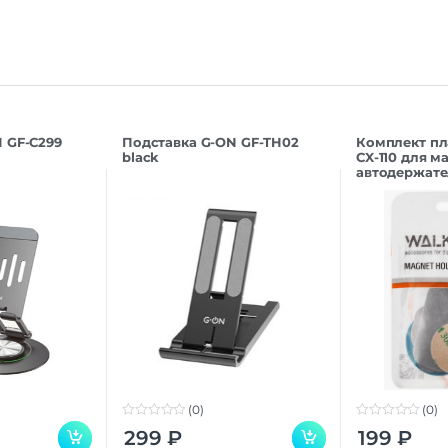
 GF-C299
Подставка G-ON GF-TH02
Комплект пл
black
CX-110 для м
автодержате
(0)
(0)
0
0
299
₽
199
₽
o
o