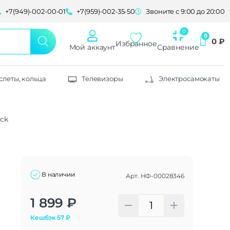
+7(949)-002-00-01
+7(959)-002-35-50
Звоните с 9:00 до 20:00
0
₽
Избранное
Мой аккаунт
Сравнение
слеты, кольца
Телевизоры
Электросамокаты
ack
В наличии
Арт.
НФ-00028346
Alternative:
1 899
₽
Кешбэк
57
₽