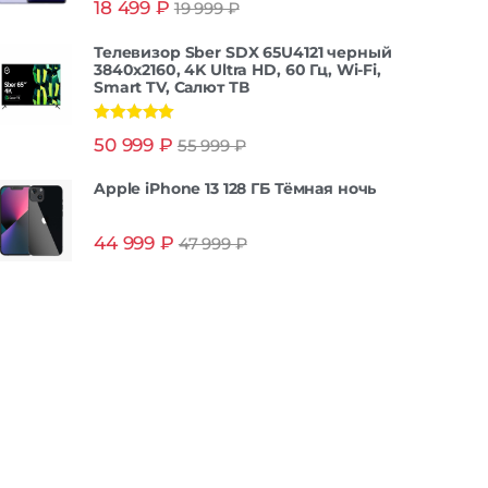
18 499
₽
19 999
₽
из 5
Телевизор Sber SDX 65U4121 черный
3840x2160, 4K Ultra HD, 60 Гц, Wi-Fi,
Smart TV, Салют ТВ
Оценка
5.00
50 999
₽
55 999
₽
из 5
Apple iPhone 13 128 ГБ Тёмная ночь
44 999
₽
47 999
₽