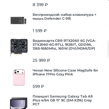
8 399
₽
Беспроводной набор клавиатура +
мышь Defender С-915
1 599
₽
Видеокарта CBR RTX2060 6G (VGA-
STX2060-6G-RTL), 192BIT, GDDR6,
1365-1680Mhz, 160W (DVI/HDMI/DP)
25 999
₽
Чехол New Silicone Case MagSafe for
iPhone 17Pro Gray Pink
599
₽
Планшет Samsung Galaxy Tab A9
Plus 4/64 GB 11" 5G (SM-X216) Gray
РСТ