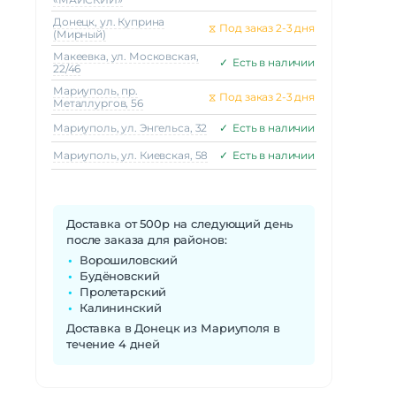
Донецк, ул. Куприна
⧖
Под заказ 2-3 дня
(Мирный)
Макеeвка, ул. Московская,
✓
Есть в наличии
22/46
Мариуполь, пр.
⧖
Под заказ 2-3 дня
Металлургов, 56
Мариуполь, ул. Энгельса, 32
✓
Есть в наличии
Мариуполь, ул. Киевская, 58
✓
Есть в наличии
Доставка от 500р на следующий день
после заказа для районов:
Ворошиловский
Будёновский
Пролетарский
Калининский
Доставка в Донецк из Мариуполя в
течение 4 дней