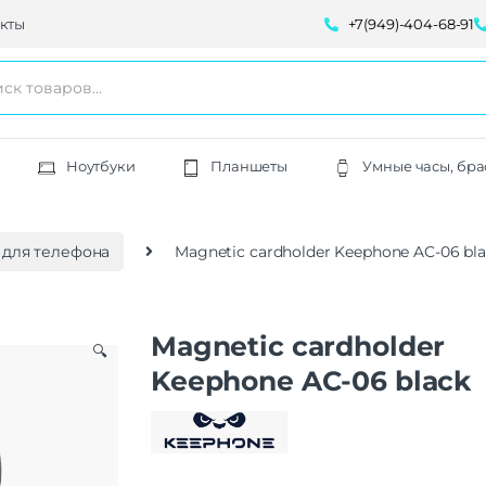
кты
+7(949)-404-68-91
Ноутбуки
Планшеты
Умные часы, бра
для телефона
Magnetic cardholder Keephone AC-06 bl
Magnetic cardholder
🔍
Keephone AC-06 black