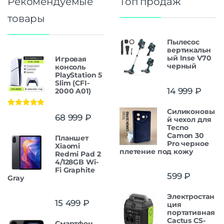
Рекомендуемые
Топ продаж
товары
Пылесос
вертикальн
ый Inse V70
Игровая
черный
консоль
PlayStation 5
Slim (CFI-
14 999
₽
2000 A01)
Силиконовы
Оценка
5.00
68 999
₽
й чехол для
из 5
Tecno
Camon 30
Планшет
Pro черное
Xiaomi
плетение под кожу
Redmi Pad 2
4/128GB Wi-
Fi Graphite
599
₽
Gray
Электростан
15 499
₽
ция
портативная
Cactus CS-
Смартфон