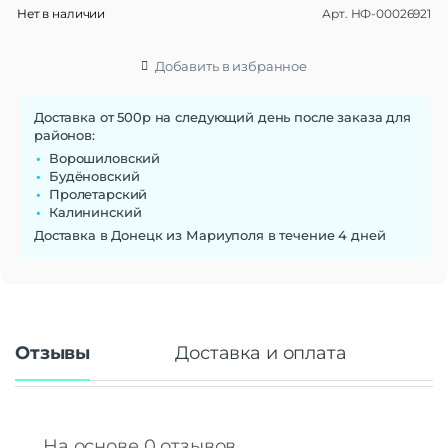
Нет в наличии
Арт.
НФ-00026921
Беспроводные технологии
Поддержка Wi-Fi
Опция
Добавить в избранное
Питание
Доставка от 500р на следующий день после заказа для
Потребляемая мощность
630 Вт (охлаждение) | 650 Вт (нагрев)
районов:
Класс энергоэффективности
A
Ворошиловский
Мощность обогрева
2340 Вт
Будёновский
Мощность охлаждения
2340 Вт
Пролетарский
Калининский
Основные характеристики
Доставка в Донецк из Мариуполя в течение 4 дней
Таймер вкл./выкл.
Есть
Количество скоростей
4
Площадь помещения
20 м²
Производительность
450 м³/ч
Регулировка потока воздуха
Есть
Отзывы
Доставка и оплата
Режимы работы
обогрев | охлаждение
Авторестарт
Есть
Функция iFeel
Есть
Хладагент
R410A
На основе 0 отзывов