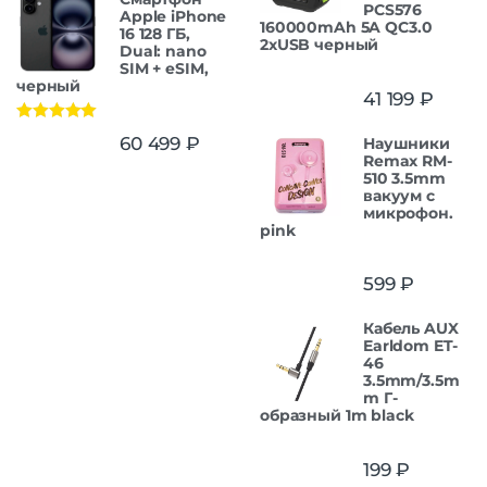
PCS576
Apple iPhone
160000mAh 5A QC3.0
16 128 ГБ,
2xUSB черный
Dual: nano
SIM + eSIM,
черный
41 199
₽
Оценка
5.00
60 499
₽
Наушники
из 5
Remax RM-
510 3.5mm
вакуум с
микрофон.
pink
599
₽
Кабель AUX
Earldom ET-
46
3.5mm/3.5m
m Г-
образный 1m black
199
₽