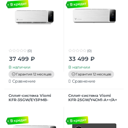
(0)
(0)
0
0
37 499
₽
33 499
₽
o
o
u
u
t
t
В наличии
В наличии
o
o
f
f
Гарантия 12 месяцев
Гарантия 12 месяцев
5
5
Сравнение
Сравнение
Сплит-система Viomi
Сплит-система Viomi
KFR-35GW/EY3PMB-
KFR-25GW/Y4CM1-A++/A+
A++/A+ серии Cross
серии Cross2 Инвертор
Инвертор белый
черный