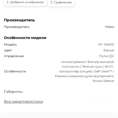
Сравнение
Добавить в избранное
Производитель
Производитель
Midea
Особенности модели
Модель
KF-MAX12
Цвет
Белый
Управление
Пульт ДУ
ночной режим | Фильтр высокой
плотности | Тёплый пуск | Wi-Fi-
Особенности
контроллер (опция) | Self-clean™ |
Режим снижения шума внутреннего
блока Silence
Габариты
Размеры наружного блока
720x495x270 мм
Все характеристики
Размеры внутреннего блока
792x292x201 мм
Вес наружного блока
~20 кг
Вес внутреннего блока
~7 кг