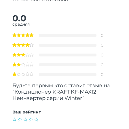
Монтаж
Настенный
Ночной режим
Есть
Турбо режим
Есть
0.0
Уровень шума наруж. блока
~50 дБ
средняя
Уровень шума внутр. блока
24 дБ
0
Дополнительно
0
Тип компрессора
Неинвертор
0
0
0
Будьте первым кто оставит отзыв на
“Кондиционер KRAFT KF-MAX12
Неинвертер серии Winter”
Ваш рейтинг