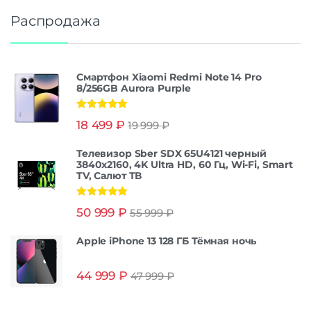
Распродажа
Смартфон Xiaomi Redmi Note 14 Pro
8/256GB Aurora Purple
Оценка
5.00
18 499
₽
19 999
₽
из 5
Телевизор Sber SDX 65U4121 черный
3840x2160, 4K Ultra HD, 60 Гц, Wi-Fi, Smart
TV, Салют ТВ
Оценка
5.00
50 999
₽
55 999
₽
из 5
Apple iPhone 13 128 ГБ Тёмная ночь
44 999
₽
47 999
₽