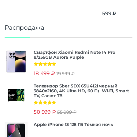
599
₽
Распродажа
Смартфон Xiaomi Redmi Note 14 Pro
8/256GB Aurora Purple
Оценка
5.00
18 499
₽
19 999
₽
из 5
Телевизор Sber SDX 65U4121 черный
3840x2160, 4K Ultra HD, 60 Гц, Wi-Fi, Smart
TV, Салют ТВ
Оценка
5.00
50 999
₽
55 999
₽
из 5
Apple iPhone 13 128 ГБ Тёмная ночь