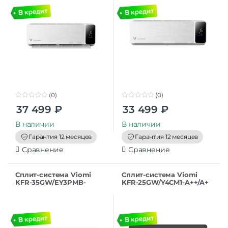
(0)
(0)
0
0
37 499
₽
33 499
₽
o
o
u
u
t
t
В наличии
В наличии
o
o
f
f
Гарантия 12 месяцев
Гарантия 12 месяцев
5
5
Сравнение
Сравнение
Сплит-система Viomi
Сплит-система Viomi
KFR-35GW/EY3PMB-
KFR-25GW/Y4CM1-A++/A+
A++/A+ серии Cross
серии Cross2 Инвертор
Инвертор белый
черный