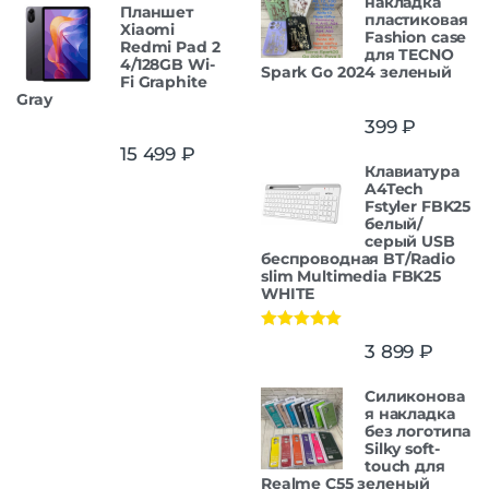
накладка
Планшет
пластиковая
Xiaomi
Fashion case
Redmi Pad 2
для TECNO
4/128GB Wi-
Spark Go 2024 зеленый
Fi Graphite
Gray
399
₽
15 499
₽
Клавиатура
A4Tech
Fstyler FBK25
белый/
серый USB
беспроводная BT/Radio
slim Multimedia FBK25
WHITE
Оценка
5.00
3 899
₽
из 5
Силиконова
я накладка
без логотипа
Silky soft-
touch для
Realme C55 зеленый