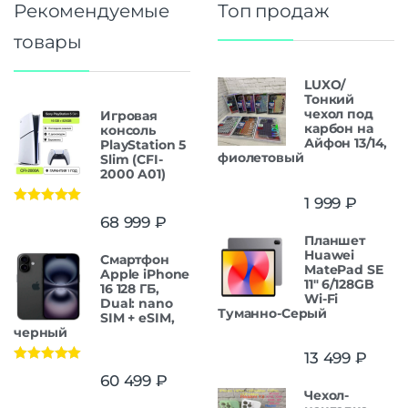
Рекомендуемые
Топ продаж
товары
LUXO/
Тонкий
чехол под
Игровая
карбон на
консоль
Айфон 13/14,
PlayStation 5
фиолетовый
Slim (CFI-
2000 A01)
1 999
₽
Оценка
5.00
68 999
₽
из 5
Планшет
Huawei
Смартфон
MatePad SE
Apple iPhone
11" 6/128GB
16 128 ГБ,
Wi-Fi
Dual: nano
Туманно-Серый
SIM + eSIM,
черный
13 499
₽
Оценка
5.00
60 499
₽
из 5
Чехол-