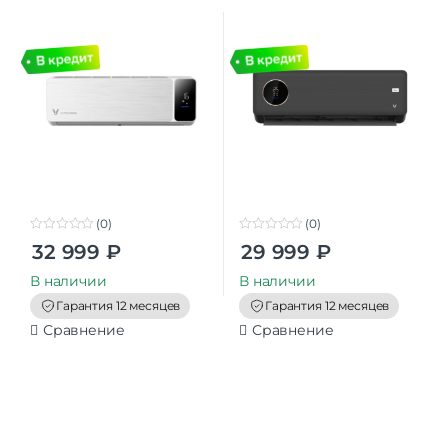
A++/A+ серии Cross
серии Cross2 Инвертор
Инвертор белый
черный
(0)
(0)
0
0
32 999
₽
29 999
₽
o
o
u
u
t
t
В наличии
В наличии
o
o
f
f
Гарантия 12 месяцев
Гарантия 12 месяцев
5
5
Сравнение
Сравнение