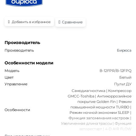
Сравнение
Добавить в избранное
Производитель
Производитель
Бирюса
Особенности модели
Модель
B-12FPR/B-12FPQ
Цвет
Белый
Управление
Пульт ДУ
Самодиагностика | Компрессор
GMCC-Toshiba | Антикоррозийное
покрытие Golden Fin | Режим
повышенной мощности TURBO |
Особенности
Режим ночной экономии SLEEP |
Функция запоминания настроек |
Увеличенная длина трассы | Функция
авторестарт | 4-D AIR FLOW