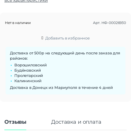
Все характеристики
Корпус
Класс IP
IPX4 (наружный блок)
Нет в наличии
Арт.
НФ-00026930
Габариты
Размеры наружного блока
720x495x270 мм
Добавить в избранное
Размеры внутреннего блока
792x292x201 мм
Вес наружного блока
~26 кг
Вес внутреннего блока
~8 кг
Доставка от 500р на следующий день после заказа для
районов:
Беспроводные технологии
Ворошиловский
Будёновский
Поддержка Wi-Fi
Нет
Пролетарский
Калининский
Питание
Доставка в Донецк из Мариуполя в течение 4 дней
Потребляемая мощность
1010 Вт (охлаждение) | 1106 Вт (нагрев)
Класс энергоэффективности
A
Мощность обогрева
3650 Вт
Мощность охлаждения
3550 Вт
Отзывы
Доставка и оплата
Основные характеристики
Таймер вкл./выкл.
Есть