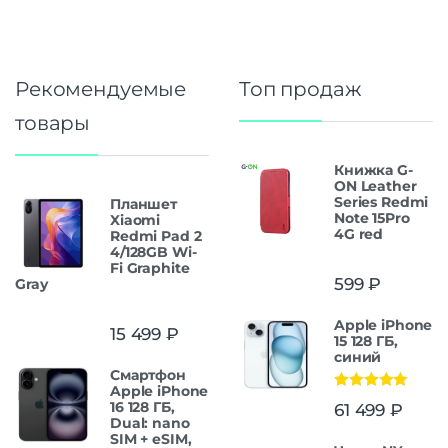
Рекомендуемые
Топ продаж
товары
Книжка G-
ON Leather
Series Redmi
Планшет
Note 15Pro
Xiaomi
4G red
Redmi Pad 2
4/128GB Wi-
Fi Graphite
599
₽
Gray
Apple iPhone
15 499
₽
15 128 ГБ,
синий
Смартфон
Apple iPhone
Оценка
5.00
16 128 ГБ,
61 499
₽
из 5
Dual: nano
SIM + eSIM,