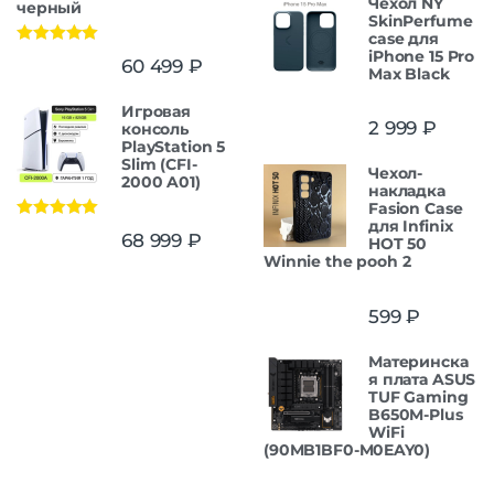
Чехол NY
черный
SkinPerfume
case для
iPhone 15 Pro
Оценка
5.00
60 499
₽
из 5
Max Black
Игровая
2 999
₽
консоль
PlayStation 5
Slim (CFI-
Чехол-
2000 A01)
накладка
Fasion Case
для Infinix
Оценка
5.00
68 999
₽
HOT 50
из 5
Winnie the pooh 2
599
₽
Материнска
я плата ASUS
TUF Gaming
B650M-Plus
WiFi
(90MB1BF0-M0EAY0)