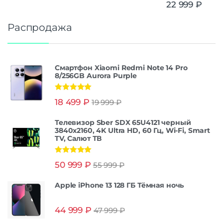
22 999
₽
Распродажа
Смартфон Xiaomi Redmi Note 14 Pro
8/256GB Aurora Purple
Оценка
5.00
18 499
₽
19 999
₽
из 5
Телевизор Sber SDX 65U4121 черный
3840x2160, 4K Ultra HD, 60 Гц, Wi-Fi, Smart
TV, Салют ТВ
Оценка
5.00
50 999
₽
55 999
₽
из 5
Apple iPhone 13 128 ГБ Тёмная ночь
44 999
₽
47 999
₽