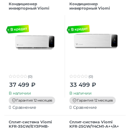
Кондиционер
Кондиционер
инверторный Viomi
инверторный Viomi
Cross 12000BTU Smart Air
Cross 9000BTU Smart Air
Conditioner
Conditioner
(0)
(0)
0
0
37 499
₽
33 499
₽
o
o
u
u
t
t
В наличии
В наличии
o
o
f
f
Гарантия 12 месяцев
Гарантия 12 месяцев
5
5
Сравнение
Сравнение
Сплит-система Viomi
Сплит-система Viomi
KFR-35GW/EY3PMB-
KFR-25GW/Y4CM1-A++/A+