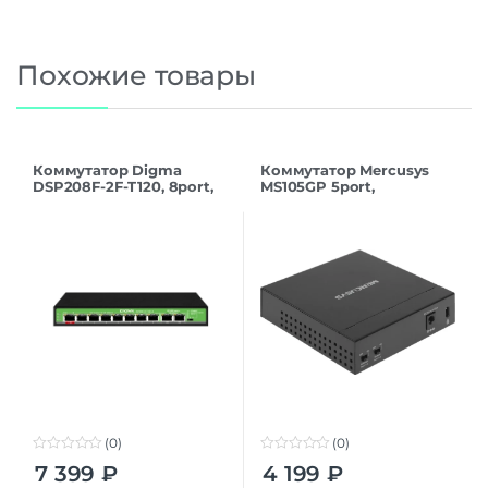
Похожие товары
Коммутатор Digma
Коммутатор Mercusys
DSP208F-2F-T120, 8port,
MS105GP 5port,
PoE
неуправляемый, PoE
(0)
(0)
0
0
7 399
₽
4 199
₽
o
o
u
u