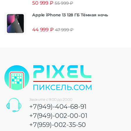
Оценка
5.00
50 999
₽
55 999
₽
из 5
Apple iPhone 13 128 ГБ Тёмная ночь
44 999
₽
47 999
₽
Звоните с 9:00 до 20:00
+7(949)-404-68-91
+7(949)-002-00-01
+7(959)-002-35-50