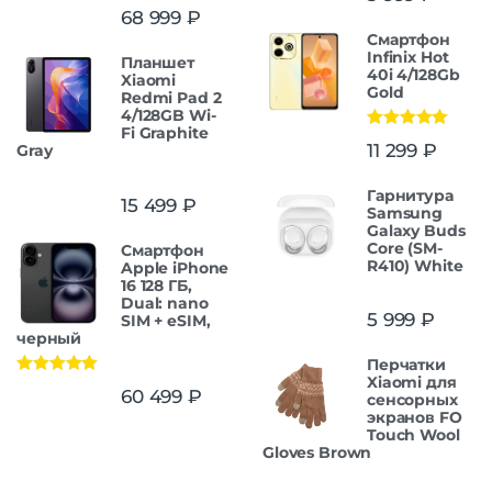
Оценка
5.00
68 999
₽
из 5
Смартфон
Infinix Hot
Планшет
40i 4/128Gb
Xiaomi
Gold
Redmi Pad 2
4/128GB Wi-
Fi Graphite
Оценка
5.00
11 299
₽
Gray
из 5
Гарнитура
15 499
₽
Samsung
Galaxy Buds
Core (SM-
Смартфон
R410) White
Apple iPhone
16 128 ГБ,
Dual: nano
5 999
₽
SIM + eSIM,
черный
Перчатки
Xiaomi для
Оценка
5.00
60 499
₽
сенсорных
из 5
экранов FO
Touch Wool
Gloves Brown