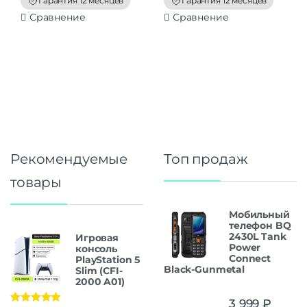
Гарантия 12 месяцев
Гарантия 12 месяцев
5
5
Сравнение
Сравнение
Рекомендуемые
Топ продаж
товары
Мобильный
телефон BQ
2430L Tank
Игровая
Power
консоль
Connect
PlayStation 5
Black-Gunmetal
Slim (CFI-
2000 A01)
3 999
₽