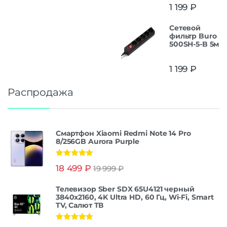
1 199
₽
Сетевой
фильтр Buro
500SH-5-B 5м
1 199
₽
Распродажа
Смартфон Xiaomi Redmi Note 14 Pro
8/256GB Aurora Purple
Оценка
5.00
18 499
₽
19 999
₽
из 5
Телевизор Sber SDX 65U4121 черный
3840x2160, 4K Ultra HD, 60 Гц, Wi-Fi, Smart
TV, Салют ТВ