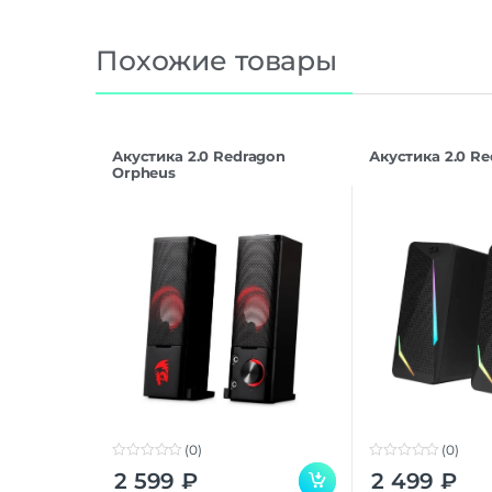
Похожие товары
Акустика 2.0 Redragon
Акустика 2.0 Re
Orpheus
(0)
(0)
0
0
2 599
₽
2 499
₽
o
o