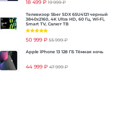
18 499
₽
19 999
₽
из 5
Телевизор Sber SDX 65U4121 черный
3840x2160, 4K Ultra HD, 60 Гц, Wi-Fi,
Smart TV, Салют ТВ
Оценка
5.00
50 999
₽
55 999
₽
из 5
Apple iPhone 13 128 ГБ Тёмная ночь
44 999
₽
47 999
₽