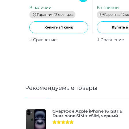
u
u
t
t
В наличии
В наличии
o
o
f
f
Гарантия 12 месяцев
Гарантия 12 м
5
5
Купить в 1 клик
Купить в 
Сравнение
Сравнение
Рекомендуемые товары
Смартфон Apple iPhone 16 128 ГБ,
Dual: nano SIM + eSIM, черный
Оценка
5.00