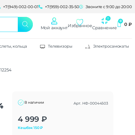
+7(949)-002-00-01
+7(959)-002-35-50
Звоните с 9:00 до 20:00
0
₽
Избранное
Мой аккаунт
Сравнение
слеты, кольца
Телевизоры
Электросамокаты
112254
В наличии
Арт.
НФ-00044503
4
Alternative:
4 999
₽
Кешбэк
150
₽