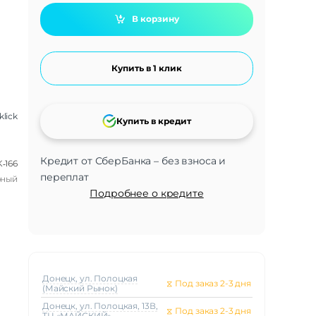
В корзину
Купить в 1 клик
klick
Купить в кредит
Кредит от СберБанка – без взноса и
‑166
переплат
рный
Подробнее о кредите
Донецк, ул. Полоцкая
⧖
Под заказ 2-3 дня
(Майский Рынок)
Донецк, ул. Полоцкая, 13В,
⧖
Под заказ 2-3 дня
ТЦ «МАЙСКИЙ»