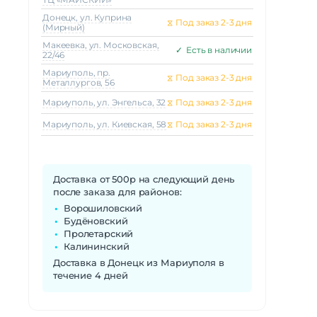
Донецк, ул. Куприна
⧖
Под заказ 2-3 дня
(Мирный)
Макеeвка, ул. Московская,
✓
Есть в наличии
22/46
Мариуполь, пр.
⧖
Под заказ 2-3 дня
Металлургов, 56
Мариуполь, ул. Энгельса, 32
⧖
Под заказ 2-3 дня
Мариуполь, ул. Киевская, 58
⧖
Под заказ 2-3 дня
Доставка от 500р на следующий день
после заказа для районов:
Ворошиловский
Будёновский
Пролетарский
Калининский
Доставка в Донецк из Мариуполя в
течение 4 дней