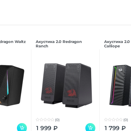
dragon Waltz
Акустика 2.0 Redragon
Акустика 2.0
Ranch
Calliope
(0)
(0)
0
0
1 999
₽
1 799
₽
o
o