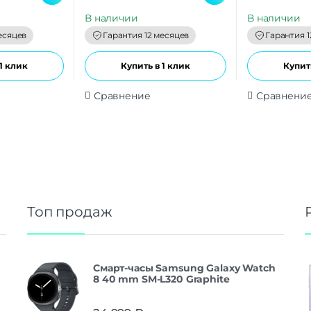
u
u
t
t
В наличии
В наличии
o
o
f
f
есяцев
Гарантия 12 месяцев
Гарантия 1
5
5
1 клик
Купить в 1 клик
Купить
Сравнение
Сравнени
Топ продаж
Смарт-часы Samsung Galaxy Watch
8 40 mm SM-L320 Graphite