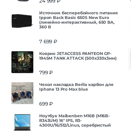
24 999
₽
Источник бесперебойного питания
Ippon Back Basic 650S New Euro
(линейно-интерактивный, 650 ВА,
360 В
7 699
₽
Коврик JETACCESS PANTEON GP-
194SM TANK ATTACK (500x330x3мм)
799
₽
Чехол накладка Berila карбон для
Iphone 13 Pro Max blue
699
₽
Ноутбук Maibenben M16B (M16B-
R343UM) 16" IPS, R3-
4300U/16/512/Linux, серебристый