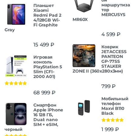
маршрутиза
Планшет
тор
Xiaomi
MERCUSYS
Redmi Pad 2
MR60X
4/128GB Wi-
Fi Graphite
Gray
4 599
₽
15 499
₽
Коврик
JETACCESS
PANTEON
Игровая
GP-77SS
консоль
STALKER
PlayStation 5
ZONE II (360x280x3мм)
Slim (CFI-
2000 A01)
799
₽
Оценка
5.00
68 999
₽
из 5
Мобильный
телефон
Смартфон
Maxvi B110
Apple iPhone
Black
16 128 ГБ,
Dual: nano
SIM + eSIM,
Оценка
5.00
1 999
₽
черный
из 5