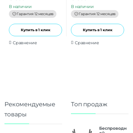
u
u
t
t
В наличии
В наличии
o
o
f
f
Гарантия 12 месяцев
Гарантия 12 месяцев
5
5
Купить в 1 клик
Купить в 1 клик
Сравнение
Сравнение
Рекомендуемые
Топ продаж
товары
Беспроводн
ой