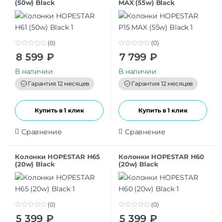
(50w) Black
MAX (55w) Black
(0)
(0)
0
0
8 599
₽
7 799
₽
o
o
u
u
t
t
В наличии
В наличии
o
o
f
f
Гарантия 12 месяцев
Гарантия 12 месяцев
5
5
Купить в 1 клик
Купить в 1 клик
Сравнение
Сравнение
Колонки HOPESTAR H65
Колонки HOPESTAR H60
(20w) Black
(20w) Black
(0)
(0)
0
0
5 399
₽
5 399
₽
o
o