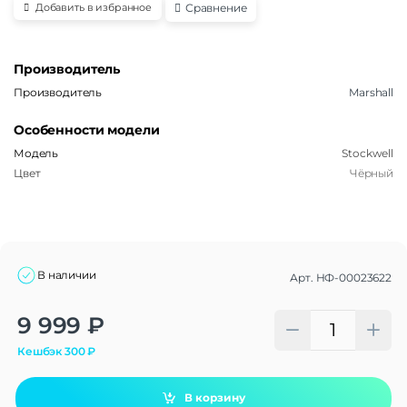
Сравнение
Добавить в избранное
Производитель
Производитель
Marshall
Особенности модели
Модель
Stockwell
Цвет
Чёрный
В наличии
Арт.
НФ-00023622
Alternative:
9 999
₽
Кешбэк
300
₽
В корзину