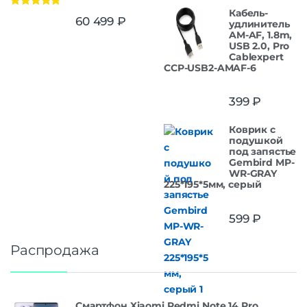
Кабель-
Оценка
5.00
60 499
₽
удлинитель
из 5
AM-AF, 1.8m,
USB 2.0, Pro
Cablexpert
CCP-USB2-AMAF-6
399
₽
Коврик с
подушкой
под запястье
Gembird MP-
WR-GRAY
225*195*5мм, серый
599
₽
Распродажа
Смартфон Xiaomi Redmi Note 14 Pro