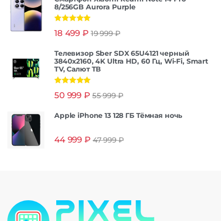
8/256GB Aurora Purple
Оценка
5.00
18 499
₽
19 999
₽
из 5
Телевизор Sber SDX 65U4121 черный
3840x2160, 4K Ultra HD, 60 Гц, Wi-Fi, Smart
TV, Салют ТВ
Оценка
5.00
50 999
₽
55 999
₽
из 5
Apple iPhone 13 128 ГБ Тёмная ночь
44 999
₽
47 999
₽