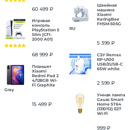
Швейная
Оценка
5.00
60 499
₽
машина
из 5
Xiaomi
KaringBee
Игровая
FHSM-505G
консоль
RU
PlayStation 5
Slim (CFI-
2000 A01)
5 399
₽
Оценка
5.00
68 999
₽
СЗУ Remax
из 5
RP-U100
USB/2USB-C
Планшет
65W white
Xiaomi
Redmi Pad 2
4/128GB Wi-
2 599
₽
Fi Graphite
Gray
Умная лампа
Gauss Smart
15 499
₽
Home ST64
(1310112) E27
Wi-Fi
999
₽