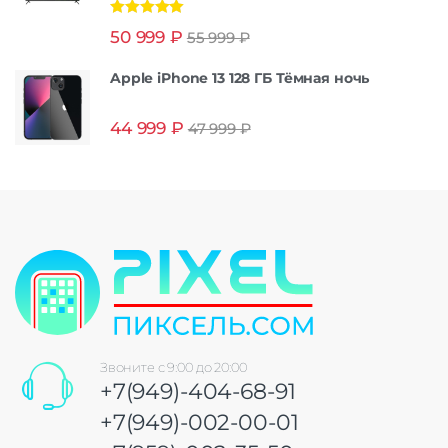
Оценка
5.00
50 999
₽
55 999
₽
из 5
Apple iPhone 13 128 ГБ Тёмная ночь
44 999
₽
47 999
₽
Звоните с 9:00 до 20:00
+7(949)-404-68-91
+7(949)-002-00-01