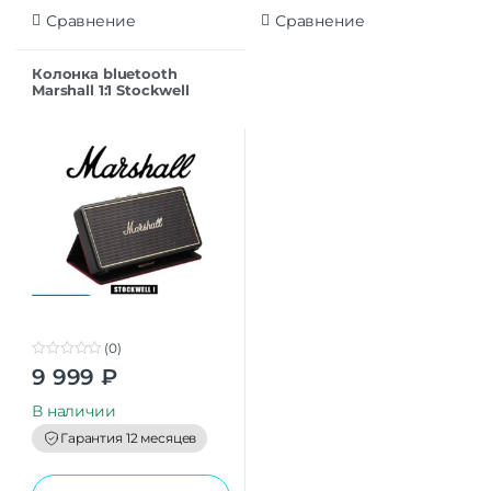
Сравнение
Сравнение
Колонкa bluetooth
Marshall 1:1 Stockwell
black
(0)
0
9 999
₽
o
u
t
В наличии
o
f
Гарантия 12 месяцев
5