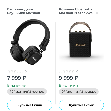
Беспроводные
Колонкa bluetooth
наушники Marshall
Marshall 1:1 Stockwell II
MAJOR IV black
black
(0)
(0)
0
0
7 999
₽
9 999
₽
o
o
u
u
t
t
В наличии
В наличии
o
o
f
f
Гарантия 12 месяцев
Гарантия 12 месяцев
5
5
Купить в 1 клик
Купить в 1 клик