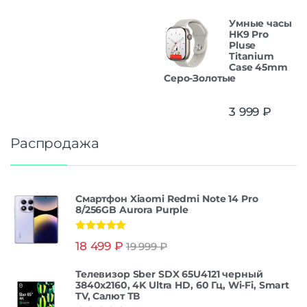
Умные часы
HK9 Pro
Pluse
Titanium
Case 45mm
Серо-Золотые
3 999
₽
Распродажа
Смартфон Xiaomi Redmi Note 14 Pro
8/256GB Aurora Purple
Оценка
5.00
18 499
₽
19 999
₽
из 5
Телевизор Sber SDX 65U4121 черный
3840x2160, 4K Ultra HD, 60 Гц, Wi-Fi, Smart
TV, Салют ТВ