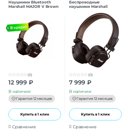
Наушники Bluetooth
Беспроводные
Marshall MAJOR V Brown
наушники Marshall
MAJOR IV коричневые
(0)
(0)
0
0
12 999
₽
7 999
₽
o
o
u
u
t
t
В наличии
В наличии
o
o
f
f
Гарантия 12 месяцев
Гарантия 12 месяцев
5
5
Купить в 1 клик
Купить в 1 клик
Сравнение
Сравнение