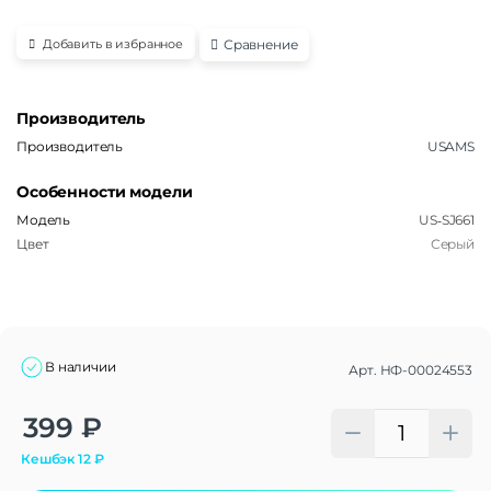
Сравнение
Добавить в избранное
Производитель
Производитель
USAMS
Особенности модели
Модель
US‑SJ661
Цвет
Серый
В наличии
Арт.
НФ-00024553
Alternative:
399
₽
Кешбэк
12
₽