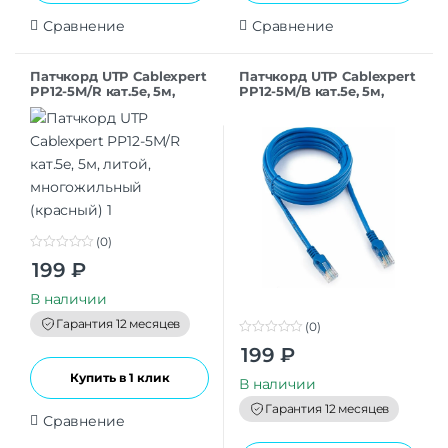
Сравнение
Сравнение
Патчкорд UTP Cablexpert
Патчкорд UTP Cablexpert
PP12-5M/R кат.5e, 5м,
PP12-5M/B кат.5e, 5м,
литой, многожильный
литой, многожильный
(красный)
(синий)
(0)
0
199
₽
o
u
t
В наличии
o
f
Гарантия 12 месяцев
(0)
5
0
199
₽
o
u
Купить в 1 клик
t
В наличии
o
f
Гарантия 12 месяцев
5
Сравнение