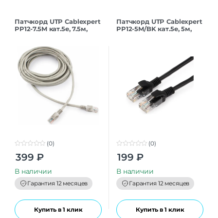
Патчкорд UTP Cablexpert
Патчкорд UTP Cablexpert
PP12-7.5M кат.5e, 7.5м,
PP12-5M/BK кат.5e, 5м,
литой, многожильный
литой, многожильный
(серый)
(черный)
(0)
(0)
0
0
399
₽
199
₽
o
o
u
u
t
t
В наличии
В наличии
o
o
f
f
Гарантия 12 месяцев
Гарантия 12 месяцев
5
5
Купить в 1 клик
Купить в 1 клик