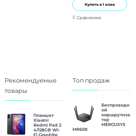
Купить в 1 клик
Сравнение
Рекомендуемые
Топ продаж
товары
Беспроводн
ой
маршрутиза
Планшет
тор
Xiaomi
MERCUSYS
Redmi Pad 2
MR60X
4/128GB Wi-
Fi Graphite