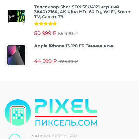
Телевизор Sber SDX 65U4121 черный
3840x2160, 4K Ultra HD, 60 Гц, Wi-Fi, Smart
TV, Салют ТВ
Оценка
5.00
50 999
₽
55 999
₽
из 5
Apple iPhone 13 128 ГБ Тёмная ночь
44 999
₽
47 999
₽
Звоните с 9:00 до 20:00