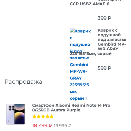
CCP-USB2-AMAF-6
399
₽
Коврик с
подушкой
под запястье
Gembird MP-
WR-GRAY
225*195*5мм, серый
599
₽
Распродажа
Смартфон Xiaomi Redmi Note 14 Pro
8/256GB Aurora Purple
Оценка
5.00
18 499
₽
19 999
₽
из 5