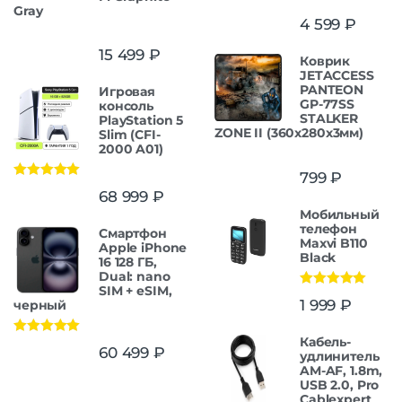
Gray
4 599
₽
15 499
₽
Коврик
JETACCESS
PANTEON
Игровая
GP-77SS
консоль
STALKER
PlayStation 5
ZONE II (360x280x3мм)
Slim (CFI-
2000 A01)
799
₽
Оценка
5.00
68 999
₽
из 5
Мобильный
телефон
Смартфон
Maxvi B110
Apple iPhone
Black
16 128 ГБ,
Dual: nano
SIM + eSIM,
Оценка
5.00
1 999
₽
черный
из 5
Кабель-
Оценка
5.00
60 499
₽
удлинитель
из 5
AM-AF, 1.8m,
USB 2.0, Pro
Cablexpert