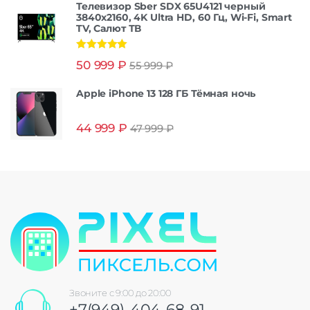
Телевизор Sber SDX 65U4121 черный
3840x2160, 4K Ultra HD, 60 Гц, Wi-Fi, Smart
TV, Салют ТВ
Оценка
5.00
50 999
₽
55 999
₽
из 5
Apple iPhone 13 128 ГБ Тёмная ночь
44 999
₽
47 999
₽
Звоните с 9:00 до 20:00
+7(949)-404-68-91