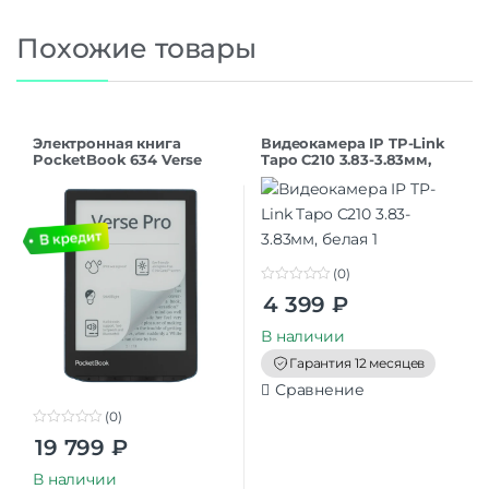
Похожие товары
Электронная книга
Видеокамера IP TP-Link
PocketBook 634 Verse
Tapo C210 3.83-3.83мм,
Pro (PB634-A-WW) Azure
белая
(0)
0
4 399
₽
o
u
t
В наличии
o
f
Гарантия 12 месяцев
5
Сравнение
(0)
0
19 799
₽
o
u
t
В наличии
o