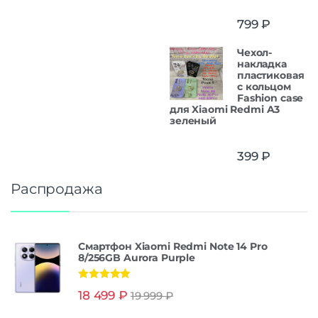
799
₽
Чехол-
накладка
пластиковая
с кольцом
Fashion case
для Xiaomi Redmi A3
зеленый
399
₽
Распродажа
Смартфон Xiaomi Redmi Note 14 Pro
8/256GB Aurora Purple
Оценка
5.00
18 499
₽
19 999
₽
из 5