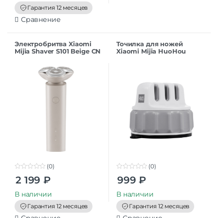
f
Гарантия 12 месяцев
5
Сравнение
Электробритва Xiaomi
Точилка для ножей
Mijia Shaver S101 Beige CN
Xiaomi Mijia HuoHou
Fixable HU0066 CN
(0)
(0)
0
0
2 199
₽
999
₽
o
o
u
u
t
t
В наличии
В наличии
o
o
f
f
Гарантия 12 месяцев
Гарантия 12 месяцев
5
5