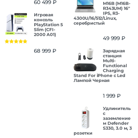
60 499
₽
M16B (M16B-
из 5
R343UM) 16"
IPS, R3-
Игровая
4300U/16/512/Linux,
консоль
серебристый
PlayStation 5
Slim (CFI-
2000 A01)
49 999
₽
Оценка
5.00
68 999
₽
Зарядная
из 5
станция
Multi-
Functional
Charging
Stand For iPhone с Led
Лампой Черная
1 999
₽
Удлинитель
с
заземление
м Defender
S330, 3.0 м, 3
розетки