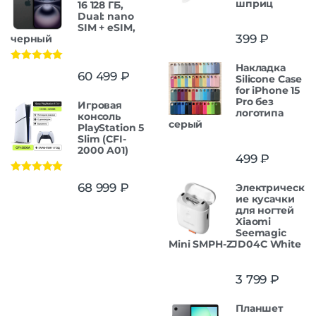
шприц
16 128 ГБ,
Dual: nano
SIM + eSIM,
399
₽
черный
Накладка
Оценка
5.00
60 499
₽
Silicone Case
из 5
for iPhone 15
Pro без
Игровая
логотипа
консоль
серый
PlayStation 5
Slim (CFI-
2000 A01)
499
₽
Оценка
5.00
68 999
₽
Электрическ
из 5
ие кусачки
для ногтей
Xiaomi
Seemagic
Mini SMPH-ZJD04C White
3 799
₽
Планшет