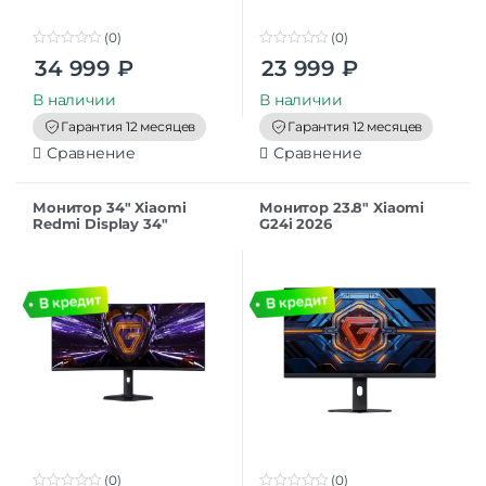
(0)
(0)
0
0
34 999
₽
23 999
₽
o
o
u
u
t
t
В наличии
В наличии
o
o
f
f
Гарантия 12 месяцев
Гарантия 12 месяцев
5
5
Сравнение
Сравнение
Монитор 34″ Xiaomi
Монитор 23.8″ Xiaomi
Redmi Display 34″
G24i 2026
G34WQ 3440×1440 180Hz
(ELA6364EU/ELA6656RU)
(2026г версия)
200Hz
C34WQDA-RG
(0)
(0)