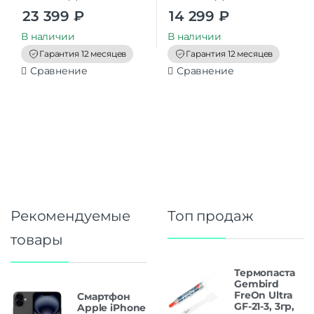
0
0
23 399
₽
14 299
₽
o
o
u
u
t
t
В наличии
В наличии
o
o
f
f
Гарантия 12 месяцев
Гарантия 12 месяцев
5
5
Сравнение
Сравнение
Рекомендуемые
Топ продаж
товары
Термопаста
Gembird
FreOn Ultra
Смартфон
GF-21-3, 3гр,
Apple iPhone