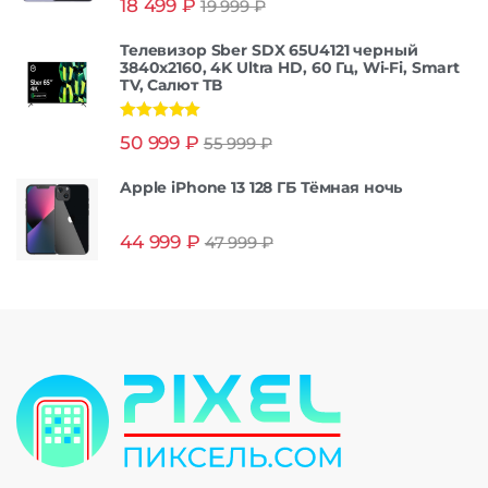
18 499
₽
19 999
₽
из 5
Телевизор Sber SDX 65U4121 черный
3840x2160, 4K Ultra HD, 60 Гц, Wi-Fi, Smart
TV, Салют ТВ
Оценка
5.00
50 999
₽
55 999
₽
из 5
Apple iPhone 13 128 ГБ Тёмная ночь
44 999
₽
47 999
₽