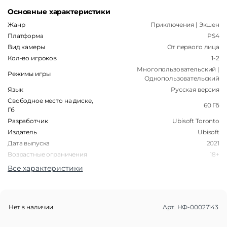
Основные характеристики
Жанр
Приключения | Экшен
Платформа
PS4
Вид камеры
От первого лица
Кол-во игроков
1-2
Многопользовательский |
Режимы игры
Однопользовательский
Язык
Русская версия
Свободное место на диске,
60 Гб
Гб
Разработчик
Ubisoft Toronto
Издатель
Ubisoft
Дата выпуска
2021
Возрастные ограничения
18+
Поддержка VR
Нет
Все характеристики
Тип носителя
Диск
Тип издания
Стандартное
Нет в наличии
Арт.
НФ-00027143