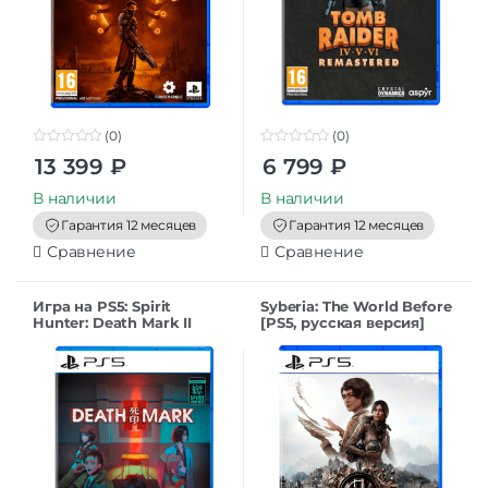
(0)
(0)
0
0
13 399
₽
6 799
₽
o
o
u
u
t
t
В наличии
В наличии
o
o
f
f
Гарантия 12 месяцев
Гарантия 12 месяцев
5
5
Сравнение
Сравнение
Игра на PS5: Spirit
Syberia: The World Before
Hunter: Death Mark II
[PS5, русская версия]
[PS5, английская версия]