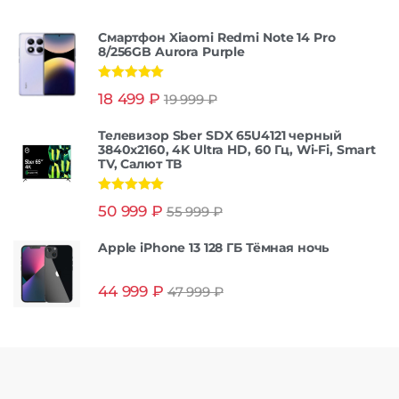
Смартфон Xiaomi Redmi Note 14 Pro
8/256GB Aurora Purple
Оценка
5.00
18 499
₽
19 999
₽
из 5
Телевизор Sber SDX 65U4121 черный
3840x2160, 4K Ultra HD, 60 Гц, Wi-Fi, Smart
TV, Салют ТВ
Оценка
5.00
50 999
₽
55 999
₽
из 5
Apple iPhone 13 128 ГБ Тёмная ночь
44 999
₽
47 999
₽