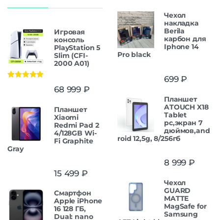
Чехол
накладка
Berila
Игровая
карбон для
консоль
Iphone 14
PlayStation 5
Pro black
Slim (CFI-
2000 A01)
699
₽
Оценка
5.00
68 999
₽
из 5
Планшет
ATOUCH X18
Планшет
Tablet
Xiaomi
pc,экран 7
Redmi Pad 2
дюймов,and
4/128GB Wi-
roid 12,5g, 8/256гб
Fi Graphite
Gray
8 999
₽
15 499
₽
Чехол
GUARD
Смартфон
MATTE
Apple iPhone
MagSafe for
16 128 ГБ,
Samsung
Dual: nano