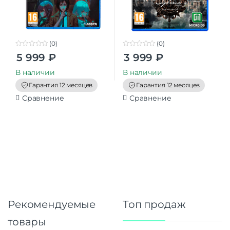
(0)
(0)
0
0
5 999
₽
3 999
₽
o
o
u
u
t
t
В наличии
В наличии
o
o
f
f
Гарантия 12 месяцев
Гарантия 12 месяцев
5
5
Сравнение
Сравнение
Рекомендуемые
Топ продаж
товары