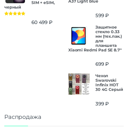
A37 Light blue
SIM + eSIM,
черный
599
₽
Оценка
5.00
60 499
₽
из 5
Защитное
стекло 0.33
мм (тех.пак.)
для
планшета
Xiaomi Redmi Pad SE 8.7"
699
₽
Чехол
Swarovski
Infinix HOT
30 4G Серый
399
₽
Распродажа