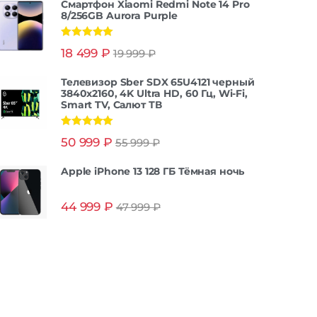
Смартфон Xiaomi Redmi Note 14 Pro
8/256GB Aurora Purple
Оценка
5.00
18 499
₽
19 999
₽
из 5
Телевизор Sber SDX 65U4121 черный
3840x2160, 4K Ultra HD, 60 Гц, Wi-Fi,
Smart TV, Салют ТВ
Оценка
5.00
50 999
₽
55 999
₽
из 5
Apple iPhone 13 128 ГБ Тёмная ночь
44 999
₽
47 999
₽