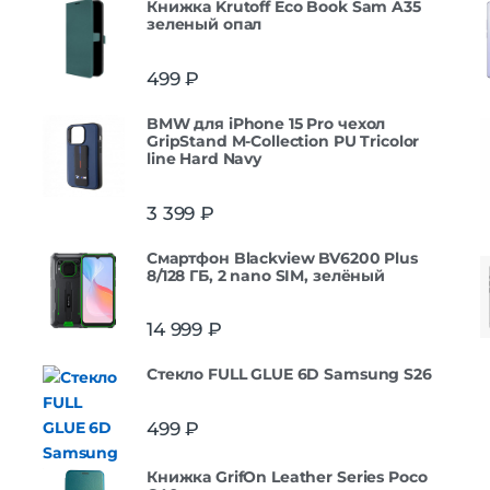
Книжка Krutoff Eco Book Sam A35
зеленый опал
499
₽
BMW для iPhone 15 Pro чехол
GripStand M-Collection PU Tricolor
line Hard Navy
3 399
₽
Смартфон Blackview BV6200 Plus
8/128 ГБ, 2 nano SIM, зелёный
14 999
₽
Стекло FULL GLUE 6D Samsung S26
499
₽
Книжка GrifOn Leather Series Poco