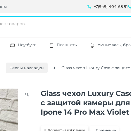
кты
+7(949)-404-68-91
Ноутбуки
Планшеты
Умные часы, бра
Чехлы накладки
Glass чехол Luxury Case с защито
Glass чехол Luxury Cas
🔍
с защитой камеры для
Ipone 14 Pro Max Violet
Сравнение
Добавить в избранное