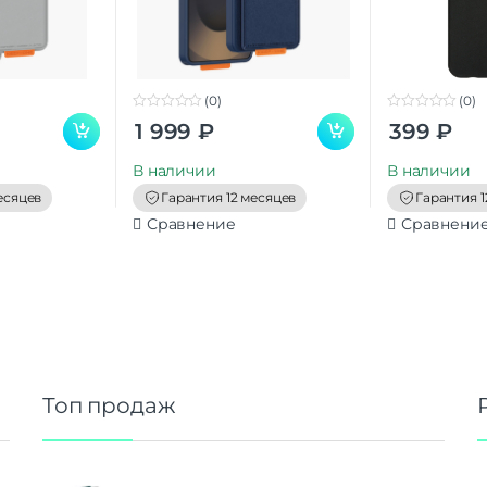
(0)
(0)
0
0
1 999
₽
399
₽
o
o
u
u
t
t
В наличии
В наличии
o
o
f
f
есяцев
Гарантия 12 месяцев
Гарантия 1
5
5
Сравнение
Сравнени
Топ продаж