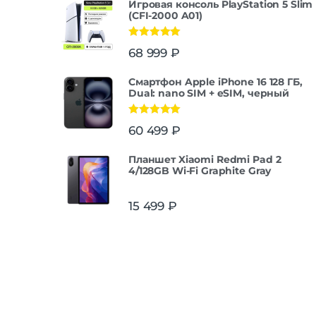
Игровая консоль PlayStation 5 Slim
(CFI-2000 A01)
Оценка
5.00
68 999
₽
из 5
Смартфон Apple iPhone 16 128 ГБ,
Dual: nano SIM + eSIM, черный
Оценка
5.00
60 499
₽
из 5
Планшет Xiaomi Redmi Pad 2
4/128GB Wi-Fi Graphite Gray
15 499
₽