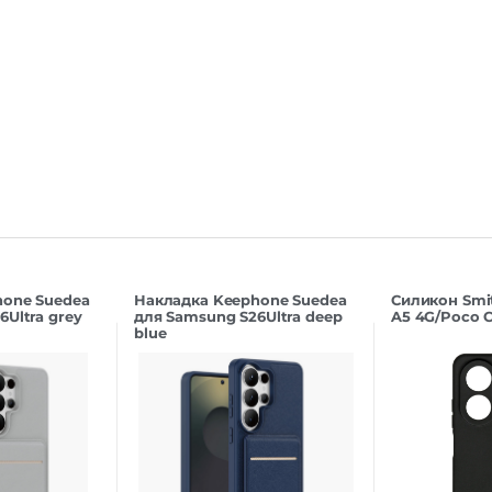
hone Suedea
Накладка Keephone Suedea
Силикон Smi
Ultra grey
для Samsung S26Ultra deep
A5 4G/Poco C
blue