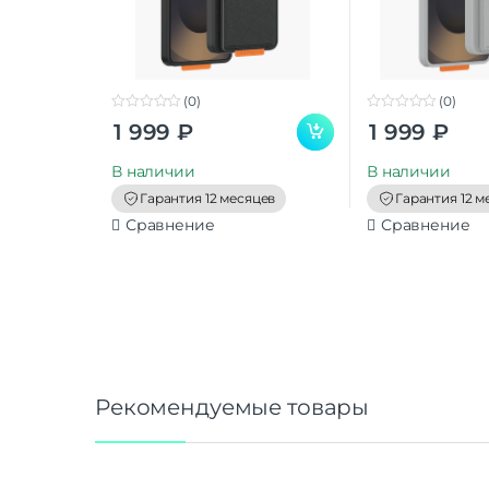
(0)
(0)
0
0
1 999
₽
1 999
₽
o
o
u
u
t
t
В наличии
В наличии
o
o
f
f
Гарантия 12 месяцев
Гарантия 12 м
5
5
Сравнение
Сравнение
Рекомендуемые товары