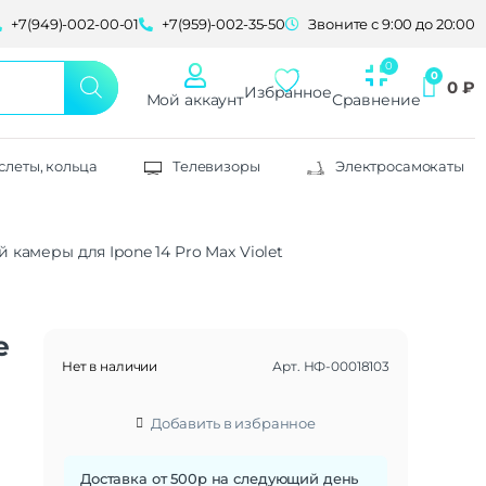
+7(949)-002-00-01
+7(959)-002-35-50
Звоните с 9:00 до 20:00
0
₽
Избранное
Мой аккаунт
Сравнение
слеты, кольца
Телевизоры
Электросамокаты
й камеры для Ipone 14 Pro Max Violet
e
Нет в наличии
Арт.
НФ-00018103
Добавить в избранное
Доставка от 500р на следующий день