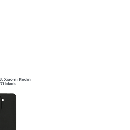
tt Xiaomi Redmi
71 black