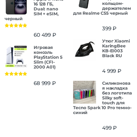
кольцом-
16 128 ГБ,
держателем
Dual: nano
для Realme C55 черный
SIM + eSIM,
черный
399
₽
Оценка
5.00
60 499
₽
из 5
Утюг Xiaomi
KaringBee
Игровая
KB-EI003
консоль
Black RU
PlayStation 5
Slim (CFI-
2000 A01)
4 999
₽
Оценка
5.00
68 999
₽
Силиконова
из 5
я накладка
без логотипа
Silky soft-
touch для
Tecno Spark 10 Pro темно-
синий
499
₽