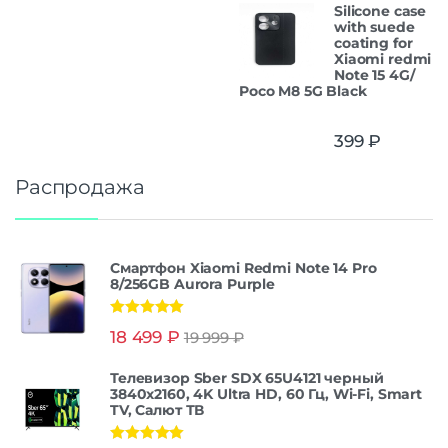
Silicone case
with suede
coating for
Xiaomi redmi
Note 15 4G/
Poco M8 5G Black
399
₽
Распродажа
Смартфон Xiaomi Redmi Note 14 Pro
8/256GB Aurora Purple
Оценка
5.00
18 499
₽
19 999
₽
из 5
Телевизор Sber SDX 65U4121 черный
3840x2160, 4K Ultra HD, 60 Гц, Wi-Fi, Smart
TV, Салют ТВ