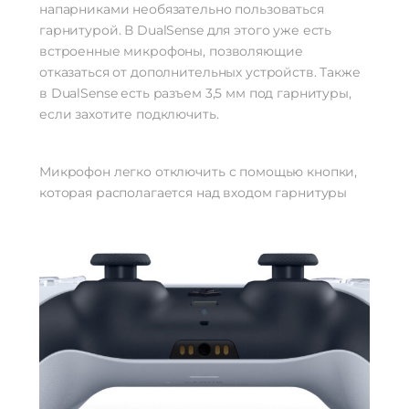
напарниками необязательно пользоваться
гарнитурой. В DualSense для этого уже есть
встроенные микрофоны, позволяющие
отказаться от дополнительных устройств. Также
в DualSense есть разъем 3,5 мм под гарнитуры,
если захотите подключить.
Микрофон легко отключить с помощью кнопки,
которая располагается над входом гарнитуры