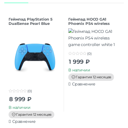
Геймпад PlayStation 5
Геймпад HOCO GA1
DualSense Pearl Blue
Phoenix PS4 wireless
game controller white
(0)
0
1 999
₽
o
u
t
В наличии
o
f
Гарантия 12 месяцев
5
Сравнение
(0)
0
8 999
₽
o
u
t
В наличии
o
f
Гарантия 12 месяцев
5
Сравнение