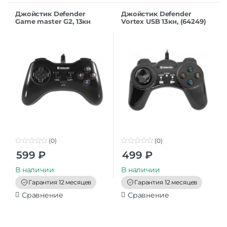
Джойстик Defender
Джойстик Defender
Game master G2, 13кн
Vortex USB 13кн, (64249)
(64258)
(0)
(0)
0
0
599
₽
499
₽
o
o
u
u
t
t
В наличии
В наличии
o
o
f
f
Гарантия 12 месяцев
Гарантия 12 месяцев
5
5
Сравнение
Сравнение