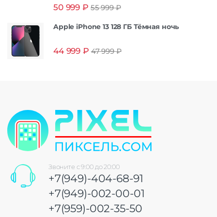
Оценка
5.00
50 999
₽
55 999
₽
из 5
Apple iPhone 13 128 ГБ Тёмная ночь
44 999
₽
47 999
₽
Звоните с 9:00 до 20:00
+7(949)-404-68-91
+7(949)-002-00-01
+7(959)-002-35-50