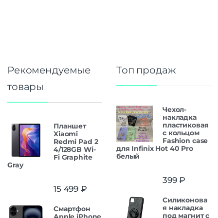
Рекомендуемые
Топ продаж
товары
Чехол-
накладка
пластиковая
Планшет
с кольцом
Xiaomi
Fashion case
Redmi Pad 2
для Infinix Hot 40 Pro
4/128GB Wi-
белый
Fi Graphite
Gray
399
₽
15 499
₽
Силиконова
я накладка
Смартфон
под магнит с
Apple iPhone