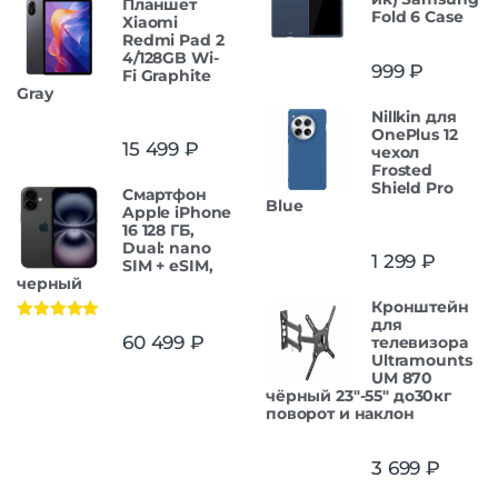
Планшет
Fold 6 Case
Xiaomi
Redmi Pad 2
4/128GB Wi-
999
₽
Fi Graphite
Gray
Nillkin для
OnePlus 12
15 499
₽
чехол
Frosted
Shield Pro
Смартфон
Blue
Apple iPhone
16 128 ГБ,
Dual: nano
1 299
₽
SIM + eSIM,
черный
Кронштейн
для
Оценка
5.00
60 499
₽
телевизора
из 5
Ultramounts
UM 870
чёрный 23"-55" до30кг
поворот и наклон
3 699
₽