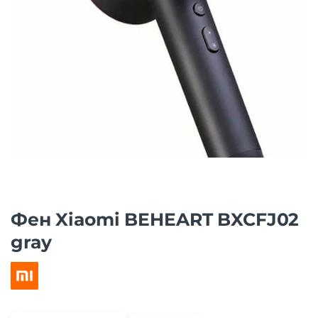
Фен Xiaomi BEHEART BXCFJ02
gray