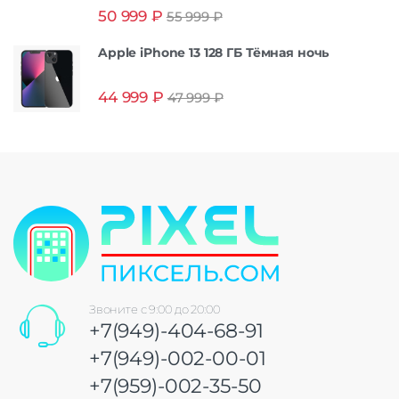
Оценка
5.00
50 999
₽
55 999
₽
из 5
Apple iPhone 13 128 ГБ Тёмная ночь
44 999
₽
47 999
₽
Звоните с 9:00 до 20:00
+7(949)-404-68-91
+7(949)-002-00-01
+7(959)-002-35-50