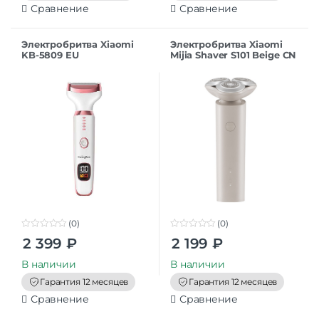
Сравнение
Сравнение
Электробритва Xiaomi
Электробритва Xiaomi
KB-5809 EU
Mijia Shaver S101 Beige CN
(0)
(0)
0
0
2 399
₽
2 199
₽
o
o
u
u
t
t
В наличии
В наличии
o
o
f
f
Гарантия 12 месяцев
Гарантия 12 месяцев
5
5
Сравнение
Сравнение