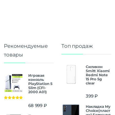
Рекомендуемые
Топ продаж
товары
Силикон
Smitt Xiaomi
Redmi Note
Игровая
15 Pro 5g
консоль
clear
PlayStation 5
Slim (CFI-
2000 A01)
399
₽
Оценка
5.00
68 999
₽
Накладка My
из 5
Choice(пласт
ик) Samsung