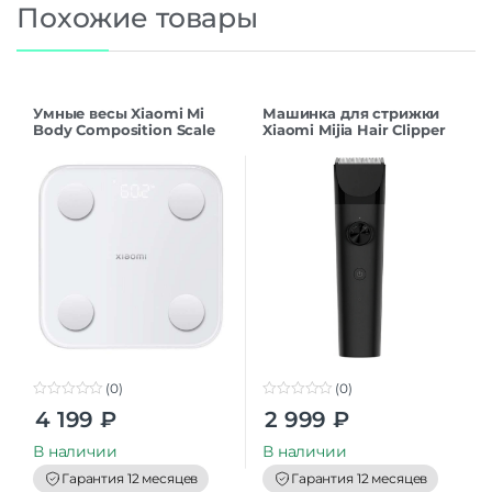
Похожие товары
Умные весы Xiaomi Mi
Машинка для стрижки
Body Composition Scale
Xiaomi Mijia Hair Clipper
S400 MJTZC01YM White
LFQ02KL CN
EU
(0)
(0)
0
0
4 199
₽
2 999
₽
o
o
u
u
t
t
В наличии
В наличии
o
o
f
f
Гарантия 12 месяцев
Гарантия 12 месяцев
5
5