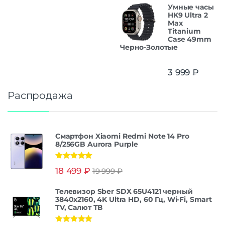
Умные часы
HK9 Ultra 2
Max
Titanium
Case 49mm
Черно-Золотые
3 999
₽
Распродажа
Смартфон Xiaomi Redmi Note 14 Pro
8/256GB Aurora Purple
Оценка
5.00
18 499
₽
19 999
₽
из 5
Телевизор Sber SDX 65U4121 черный
3840x2160, 4K Ultra HD, 60 Гц, Wi-Fi, Smart
TV, Салют ТВ