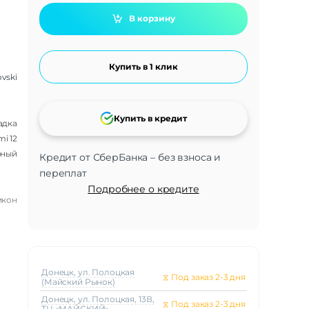
В корзину
Купить в 1 клик
vski
Купить в кредит
адка
i 12
рный
Кредит от СберБанка – без взноса и
переплат
Подробнее о кредите
икон
Донецк, ул. Полоцкая
⧖
Под заказ 2-3 дня
(Майский Рынок)
Донецк, ул. Полоцкая, 13В,
⧖
Под заказ 2-3 дня
ТЦ «МАЙСКИЙ»