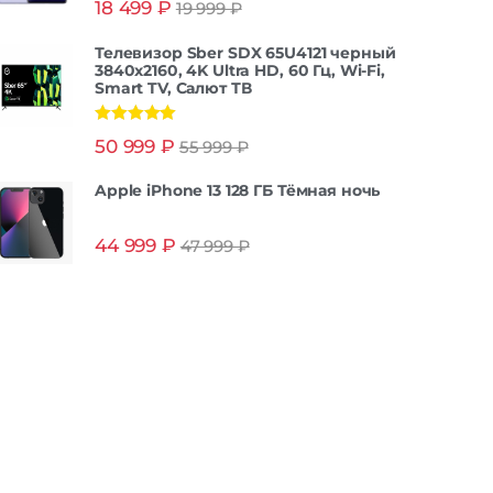
18 499
₽
19 999
₽
из 5
Телевизор Sber SDX 65U4121 черный
3840x2160, 4K Ultra HD, 60 Гц, Wi-Fi,
Smart TV, Салют ТВ
Оценка
5.00
50 999
₽
55 999
₽
из 5
Apple iPhone 13 128 ГБ Тёмная ночь
44 999
₽
47 999
₽