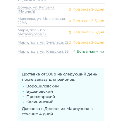
Донецк, ул. Куприна
⧖
Под заказ 2-3 дня
(Мирный)
Макеeвка, ул. Московская,
⧖
Под заказ 2-3 дня
22/46
Мариуполь, пр.
⧖
Под заказ 2-3 дня
Металлургов, 56
Мариуполь, ул. Энгельса, 32
⧖
Под заказ 2-3 дня
Мариуполь, ул. Киевская, 58
✓
Есть в наличии
Доставка от 500р на следующий день
после заказа для районов:
Ворошиловский
Будёновский
Пролетарский
Калининский
Доставка в Донецк из Мариуполя в
течение 4 дней