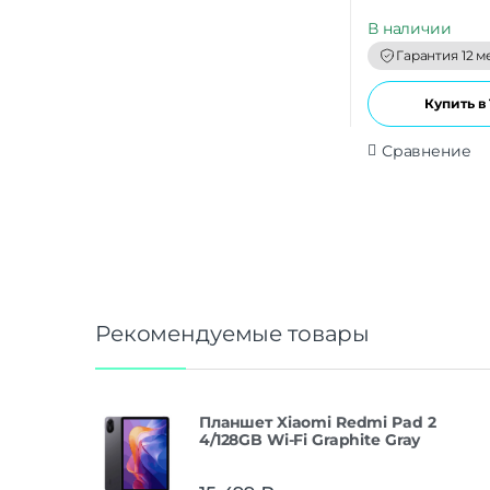
u
t
В наличии
o
f
Гарантия 12 м
5
Купить в 
Сравнение
Рекомендуемые товары
Планшет Xiaomi Redmi Pad 2
4/128GB Wi-Fi Graphite Gray