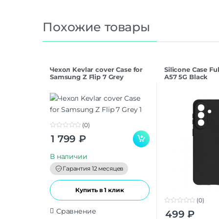
Похожие товары
Чехол Kevlar cover Case for
Silicone Case F
Samsung Z Flip 7 Grey
A57 5G Black
(0)
0
1 799
₽
o
u
t
В наличии
o
f
Гарантия 12 месяцев
5
Купить в 1 клик
(0)
0
Сравнение
499
₽
o