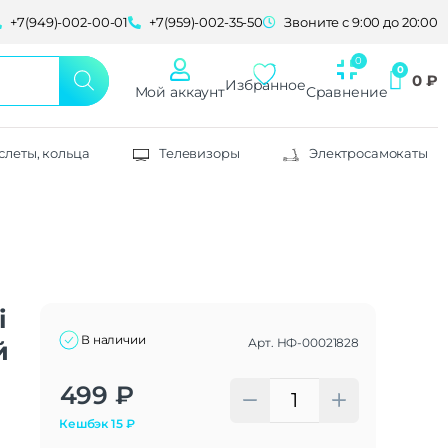
+7(949)-002-00-01
+7(959)-002-35-50
Звоните с 9:00 до 20:00
0
₽
Избранное
Мой аккаунт
Сравнение
слеты, кольца
Телевизоры
Электросамокаты
i
В наличии
Арт.
НФ-00021828
й
Alternative:
499
₽
Кешбэк
15
₽