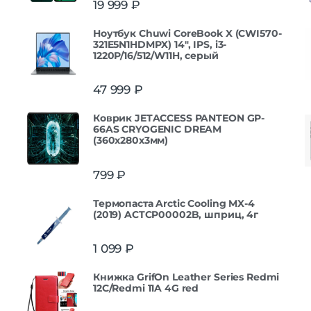
19 999
₽
из 5
Ноутбук Chuwi CoreBook X (CWI570-
321E5N1HDMPX) 14", IPS, i3-
1220P/16/512/W11H, серый
47 999
₽
Коврик JETACCESS PANTEON GP-
66AS CRYOGENIC DREAM
(360x280x3мм)
799
₽
Термопаста Arctic Cooling MX-4
(2019) ACTCP00002B, шприц, 4г
1 099
₽
Книжка GrifOn Leather Series Redmi
12C/Redmi 11A 4G red