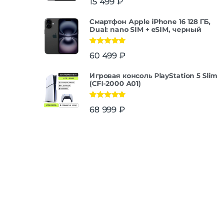
15 499
₽
Смартфон Apple iPhone 16 128 ГБ,
Dual: nano SIM + eSIM, черный
Оценка
5.00
60 499
₽
из 5
Игровая консоль PlayStation 5 Slim
(CFI-2000 A01)
Оценка
5.00
68 999
₽
из 5