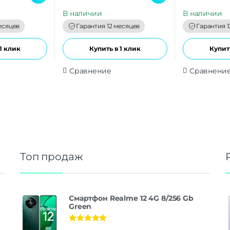
u
u
t
t
В наличии
В наличии
o
o
f
f
есяцев
Гарантия 12 месяцев
Гарантия 1
5
5
1 клик
Купить в 1 клик
Купить
Сравнение
Сравнени
Топ продаж
Смартфон Realme 12 4G 8/256 Gb
Green
Оценка
5.00