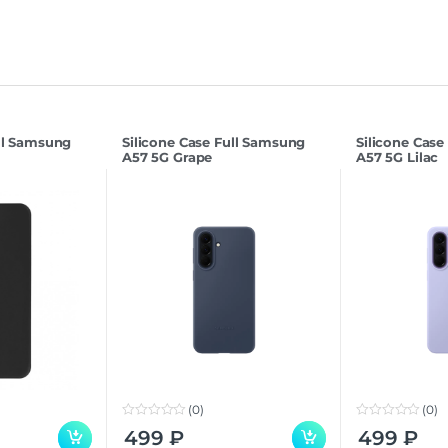
ull Samsung
Silicone Case Full Samsung
Silicone Case
A57 5G Grape
A57 5G Lilac
(0)
(0)
0
0
499
₽
499
₽
o
o