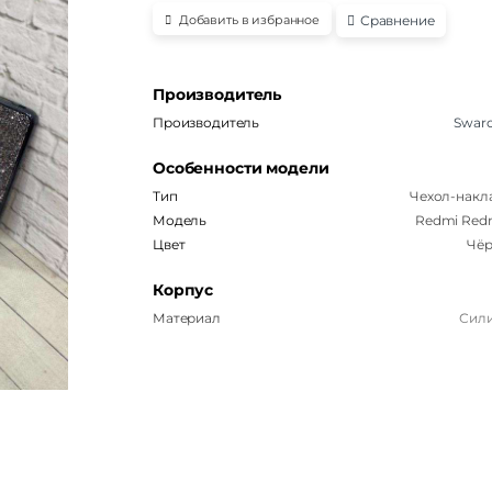
Сравнение
Добавить в избранное
Производитель
Производитель
Swaro
Особенности модели
Тип
Чехол-накл
Модель
Redmi Redm
Цвет
Чё
Корпус
Материал
Сил