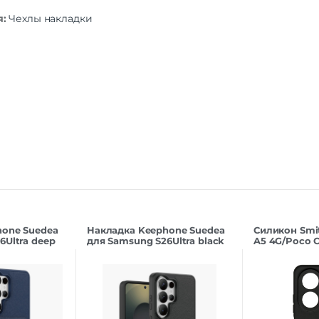
я:
Чехлы накладки
hone Suedea
Накладка Keephone Suedea
Силикон Smi
6Ultra deep
для Samsung S26Ultra black
A5 4G/Poco C