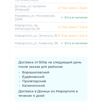
Донецк, ул. Куприна
⧖
Под заказ 2-3 дня
(Мирный)
Макеeвка, ул. Московская,
✓
Есть в наличии
22/46
Мариуполь, пр.
⧖
Под заказ 2-3 дня
Металлургов, 56
Мариуполь, ул. Энгельса, 32
⧖
Под заказ 2-3 дня
Мариуполь, ул. Киевская, 58
✓
Есть в наличии
Доставка от 500р на следующий день
после заказа для районов:
Ворошиловский
Будёновский
Пролетарский
Калининский
Доставка в Донецк из Мариуполя в
течение 4 дней