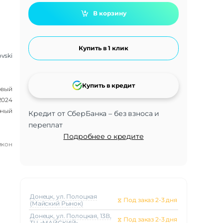
В корзину
Купить в 1 клик
vski
Купить в кредит
овый
2024
рный
Кредит от СберБанка – без взноса и
переплат
Подробнее о кредите
икон
Донецк, ул. Полоцкая
⧖
Под заказ 2-3 дня
(Майский Рынок)
Донецк, ул. Полоцкая, 13В,
⧖
Под заказ 2-3 дня
ТЦ «МАЙСКИЙ»