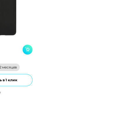
2 месяцев
 в 1 клик
е