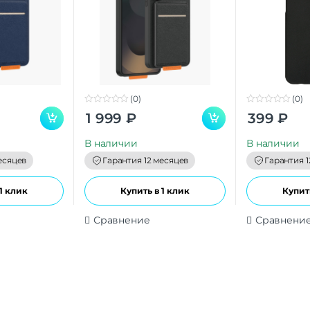
(0)
(0)
0
0
1 999
₽
399
₽
o
o
u
u
t
t
В наличии
В наличии
o
o
f
f
есяцев
Гарантия 12 месяцев
Гарантия 1
5
5
1 клик
Купить в 1 клик
Купить
Сравнение
Сравнени