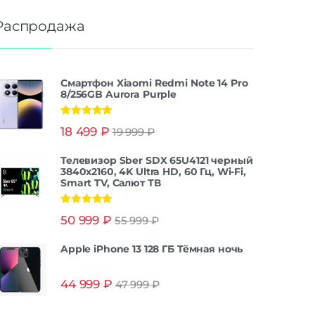
Распродажа
Смартфон Xiaomi Redmi Note 14 Pro
8/256GB Aurora Purple
Оценка
5.00
18 499
₽
19 999
₽
из 5
Телевизор Sber SDX 65U4121 черный
3840x2160, 4K Ultra HD, 60 Гц, Wi-Fi,
Smart TV, Салют ТВ
Оценка
5.00
50 999
₽
55 999
₽
из 5
Apple iPhone 13 128 ГБ Тёмная ночь
44 999
₽
47 999
₽