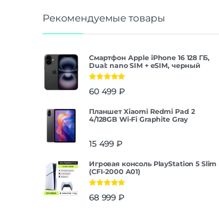
Рекомендуемые товары
Смартфон Apple iPhone 16 128 ГБ,
Dual: nano SIM + eSIM, черный
Оценка
5.00
60 499
₽
из 5
Планшет Xiaomi Redmi Pad 2
4/128GB Wi-Fi Graphite Gray
15 499
₽
Игровая консоль PlayStation 5 Slim
(CFI-2000 A01)
Оценка
5.00
68 999
₽
из 5