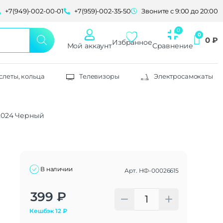
+7(949)-002-00-01
+7(959)-002-35-50
Звоните с 9:00 до 20:00
0
₽
Избранное
Мой аккаунт
Сравнение
слеты, кольца
Телевизоры
Электросамокаты
 2024 Черный
В наличии
Арт.
НФ-00026615
Alternative:
399
₽
Кешбэк
12
₽