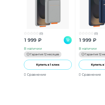
(0)
(0)
0
0
1 999
₽
1 999
₽
o
o
u
u
t
t
В наличии
В наличии
o
o
f
f
Гарантия 12 месяцев
Гарантия 12 м
5
5
Купить в 1 клик
Купить в 
Сравнение
Сравнение