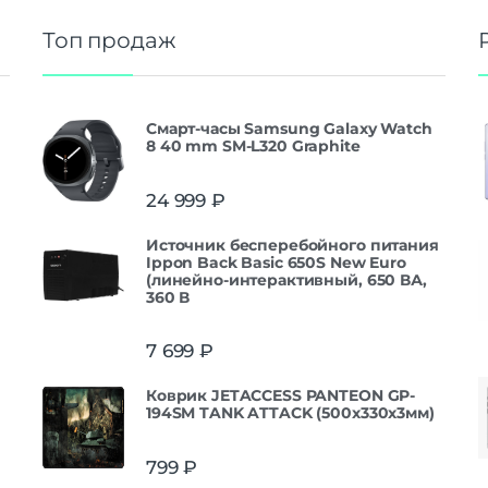
Топ продаж
Смарт-часы Samsung Galaxy Watch
8 40 mm SM-L320 Graphite
24 999
₽
Источник бесперебойного питания
Ippon Back Basic 650S New Euro
(линейно-интерактивный, 650 ВА,
360 В
7 699
₽
Коврик JETACCESS PANTEON GP-
194SM TANK ATTACK (500x330x3мм)
799
₽