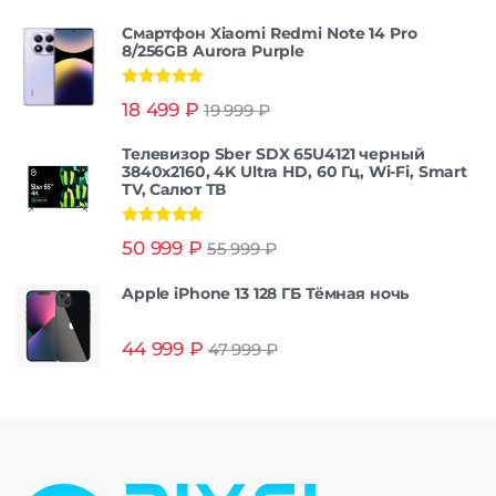
Смартфон Xiaomi Redmi Note 14 Pro
8/256GB Aurora Purple
Оценка
5.00
18 499
₽
19 999
₽
из 5
Телевизор Sber SDX 65U4121 черный
3840x2160, 4K Ultra HD, 60 Гц, Wi-Fi, Smart
TV, Салют ТВ
Оценка
5.00
50 999
₽
55 999
₽
из 5
Apple iPhone 13 128 ГБ Тёмная ночь
44 999
₽
47 999
₽