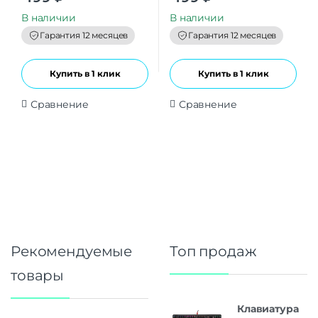
u
u
t
t
В наличии
В наличии
o
o
f
f
Гарантия 12 месяцев
Гарантия 12 месяцев
5
5
Купить в 1 клик
Купить в 1 клик
Сравнение
Сравнение
Рекомендуемые
Топ продаж
товары
Клавиатура