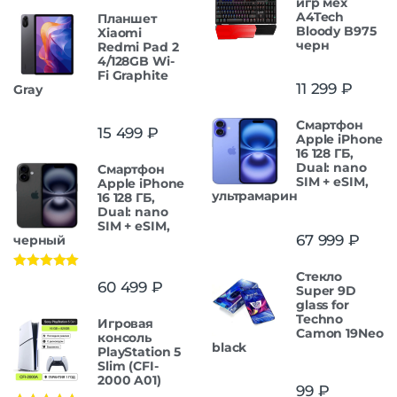
игр мех
A4Tech
Планшет
Bloody B975
Xiaomi
черн
Redmi Pad 2
4/128GB Wi-
Fi Graphite
11 299
₽
Gray
Смартфон
15 499
₽
Apple iPhone
16 128 ГБ,
Dual: nano
Смартфон
SIM + eSIM,
Apple iPhone
ультрамарин
16 128 ГБ,
Dual: nano
SIM + eSIM,
67 999
₽
черный
Стекло
Оценка
5.00
60 499
₽
Super 9D
из 5
glass for
Techno
Игровая
Camon 19Neo
консоль
black
PlayStation 5
Slim (CFI-
2000 A01)
99
₽