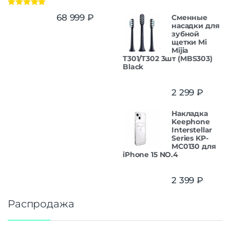
Оценка
5.00
68 999
₽
Сменные
из 5
насадки для
зубной
щетки Mi
Mijia
T301/T302 3шт (MBS303)
Black
2 299
₽
Накладка
Keephone
Interstellar
Series KP-
MC0130 для
iPhone 15 NO.4
2 399
₽
Распродажа