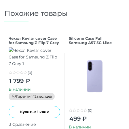
Похожие товары
Чехол Kevlar cover Case
Silicone Case Full
for Samsung Z Flip 7 Grey
Samsung A57 5G Lilac
(0)
0
1 799
₽
o
u
t
В наличии
o
f
Гарантия 12 месяцев
5
(0)
Купить в 1 клик
0
499
₽
o
u
Сравнение
t
В наличии