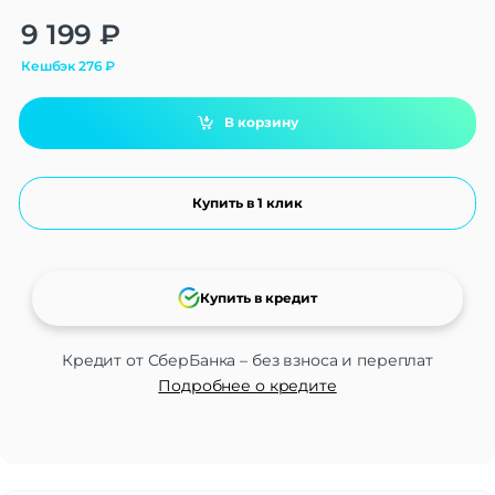
Alternative:
9 199
₽
Кешбэк
276
₽
В корзину
Купить в 1 клик
Купить в кредит
Кредит от СберБанка – без взноса и переплат
Подробнее о кредите