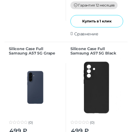
o
f
Гарантия 12 месяцев
5
Купить в 1 клик
Сравнение
Silicone Case Full
Silicone Case Full
Samsung A57 5G Grape
Samsung A57 5G Black
(0)
(0)
0
0
499
₽
499
₽
o
o