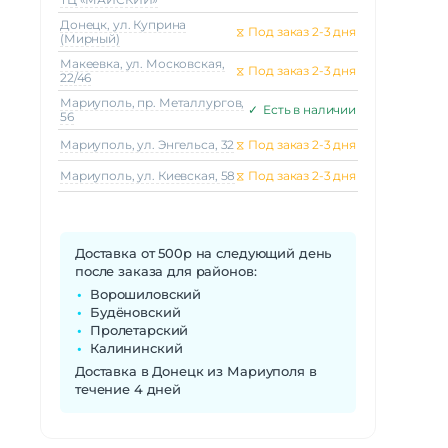
Донецк, ул. Куприна
⧖
Под заказ 2-3 дня
(Мирный)
Макеeвка, ул. Московская,
⧖
Под заказ 2-3 дня
22/46
Мариуполь, пр. Металлургов,
✓
Есть в наличии
56
Мариуполь, ул. Энгельса, 32
⧖
Под заказ 2-3 дня
Мариуполь, ул. Киевская, 58
⧖
Под заказ 2-3 дня
Доставка от 500р на следующий день
после заказа для районов:
Ворошиловский
Будёновский
Пролетарский
Калининский
Доставка в Донецк из Мариуполя в
течение 4 дней