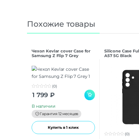
Похожие товары
Чехол Kevlar cover Case for
Silicone Case F
Samsung Z Flip 7 Grey
A57 5G Black
(0)
0
1 799
₽
o
u
t
В наличии
o
f
Гарантия 12 месяцев
5
Купить в 1 клик
(0)