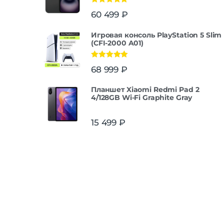
Оценка
5.00
60 499
₽
из 5
Игровая консоль PlayStation 5 Slim
(CFI-2000 A01)
Оценка
5.00
68 999
₽
из 5
Планшет Xiaomi Redmi Pad 2
4/128GB Wi-Fi Graphite Gray
15 499
₽