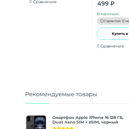
0
Сравнение
499
₽
o
u
t
В наличии
o
f
Гарантия 12 м
5
Купить в 
Сравнение
Рекомендуемые товары
Смартфон Apple iPhone 16 128 ГБ,
Dual: nano SIM + eSIM, черный