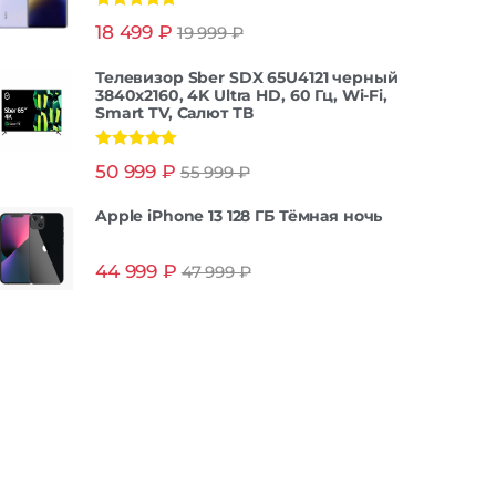
Оценка
5.00
18 499
₽
19 999
₽
из 5
Телевизор Sber SDX 65U4121 черный
3840x2160, 4K Ultra HD, 60 Гц, Wi-Fi,
Smart TV, Салют ТВ
Оценка
5.00
50 999
₽
55 999
₽
из 5
Apple iPhone 13 128 ГБ Тёмная ночь
44 999
₽
47 999
₽