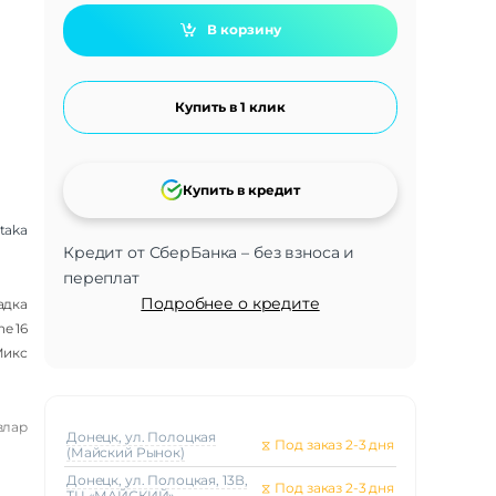
В корзину
Купить в 1 клик
Купить в кредит
itaka
Кредит от СберБанка – без взноса и
переплат
Подробнее о кредите
адка
ne 16
икс
влар
Донецк, ул. Полоцкая
⧖
Под заказ 2-3 дня
(Майский Рынок)
Донецк, ул. Полоцкая, 13В,
⧖
Под заказ 2-3 дня
ТЦ «МАЙСКИЙ»