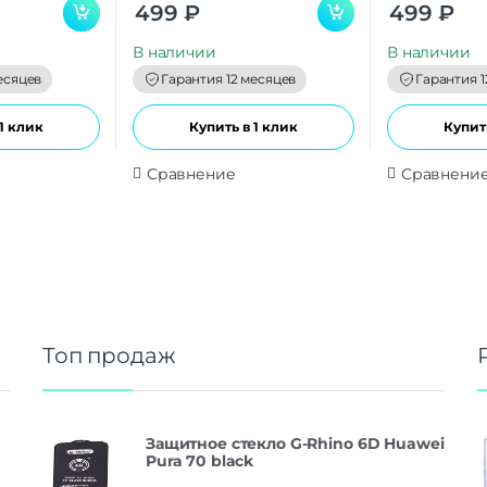
0
0
499
₽
499
₽
o
o
u
u
t
t
В наличии
В наличии
o
o
f
f
есяцев
Гарантия 12 месяцев
Гарантия 1
5
5
1 клик
Купить в 1 клик
Купить
Сравнение
Сравнени
Топ продаж
Защитное стекло G-Rhino 6D Huawei
Pura 70 black