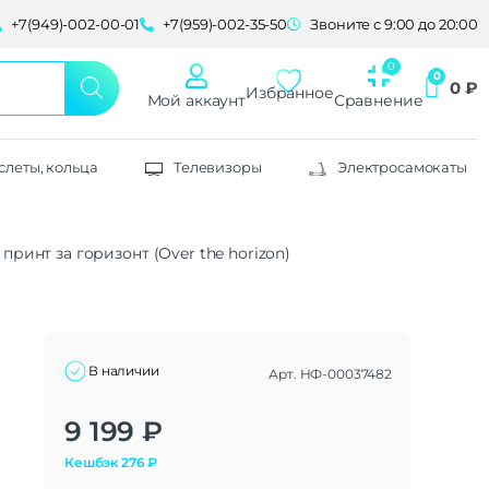
+7(949)-002-00-01
+7(959)-002-35-50
Звоните с 9:00 до 20:00
0
₽
Избранное
Мой аккаунт
Сравнение
слеты, кольца
Телевизоры
Электросамокаты
, принт за горизонт (Over the horizon)
В наличии
Арт.
НФ-00037482
я
Alternative:
9 199
₽
Кешбэк
276
₽