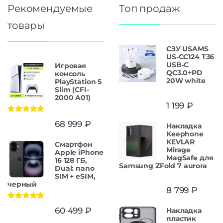
Рекомендуемые
Топ продаж
товары
СЗУ USAMS
US-CC124 T36
USB-C
Игровая
QC3.0+PD
консоль
20W white
PlayStation 5
Slim (CFI-
2000 A01)
1 199
₽
Оценка
5.00
68 999
₽
Накладка
из 5
Keephone
KEVLAR
Смартфон
Mirage
Apple iPhone
MagSafe для
16 128 ГБ,
Samsung ZFold 7 aurora
Dual: nano
SIM + eSIM,
черный
8 799
₽
Оценка
5.00
60 499
₽
Накладка
из 5
пластик