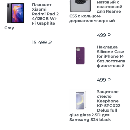
матовый с
Планшет
окантовкой
Xiaomi
для Reame
Redmi Pad 2
C55 с кольцом-
4/128GB Wi-
держателем черный
Fi Graphite
Gray
499
₽
15 499
₽
Накладка
Silicone Case
for iPhone 14
без логотипа
фиолетовый
499
₽
Защитнoe
cтекло
Keephone
KP-SPG022
Delux full
glue glass 2.5D для
Samsung S24 black