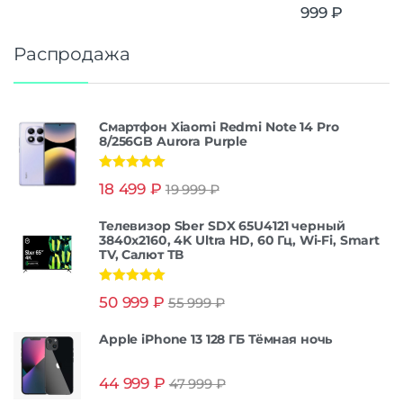
999
₽
Распродажа
Смартфон Xiaomi Redmi Note 14 Pro
8/256GB Aurora Purple
Оценка
5.00
18 499
₽
19 999
₽
из 5
Телевизор Sber SDX 65U4121 черный
3840x2160, 4K Ultra HD, 60 Гц, Wi-Fi, Smart
TV, Салют ТВ
Оценка
5.00
50 999
₽
55 999
₽
из 5
Apple iPhone 13 128 ГБ Тёмная ночь
44 999
₽
47 999
₽