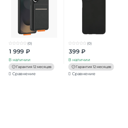
(0)
(0)
0
0
1 999
₽
399
₽
o
o
u
u
t
t
В наличии
В наличии
o
o
f
f
Гарантия 12 месяцев
Гарантия 12 месяцев
5
5
Сравнение
Сравнение