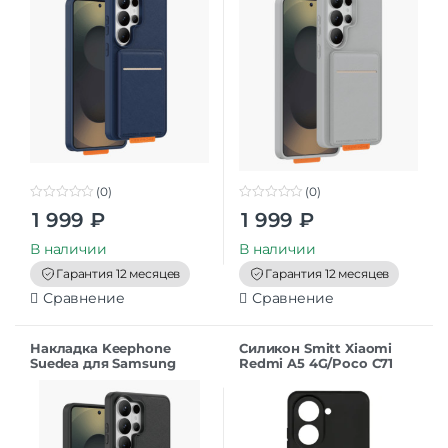
(0)
(0)
0
0
1 999
₽
1 999
₽
o
o
u
u
t
t
В наличии
В наличии
o
o
f
f
Гарантия 12 месяцев
Гарантия 12 месяцев
5
5
Сравнение
Сравнение
Накладка Keephone
Силикон Smitt Xiaomi
Suedea для Samsung
Redmi A5 4G/Poco C71
S26Ultra black
black