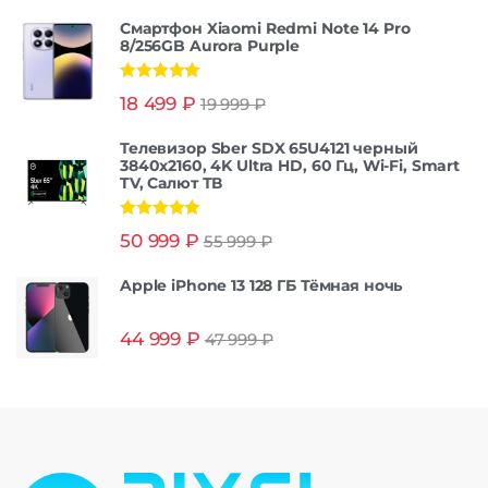
Смартфон Xiaomi Redmi Note 14 Pro
8/256GB Aurora Purple
Оценка
5.00
18 499
₽
19 999
₽
из 5
Телевизор Sber SDX 65U4121 черный
3840x2160, 4K Ultra HD, 60 Гц, Wi-Fi, Smart
TV, Салют ТВ
Оценка
5.00
50 999
₽
55 999
₽
из 5
Apple iPhone 13 128 ГБ Тёмная ночь
44 999
₽
47 999
₽