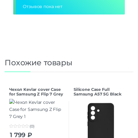
Отзывов пока нет
Похожие товары
Чехол Kevlar cover Case
Silicone Case Full
for Samsung Z Flip 7 Grey
Samsung A57 5G Black
(0)
0
1 799
₽
o