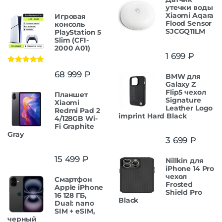
утечки воды
Xiaomi Aqara
Игровая
Flood Sensor
консоль
SJCGQ11LM
PlayStation 5
Slim (CFI-
2000 A01)
1 699
₽
Оценка
5.00
68 999
₽
BMW для
из 5
Galaxy Z
Flip5 чехол
Планшет
Signature
Xiaomi
Leather Logo
Redmi Pad 2
imprint Hard Black
4/128GB Wi-
Fi Graphite
Gray
3 699
₽
15 499
₽
Nillkin для
iPhone 14 Pro
чехол
Смартфон
Frosted
Apple iPhone
Shield Pro
16 128 ГБ,
Black
Dual: nano
SIM + eSIM,
черный