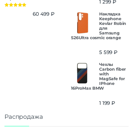
1 299
₽
Оценка
5.00
60 499
₽
Накладка
из 5
Keephone
Kevlar Robin
для
Samsung
S26Ultra cosmic orange
5 599
₽
Чехлы
Carbon fiber
with
MagSafe for
IPhone
16ProMax BMW
1 199
₽
Распродажа