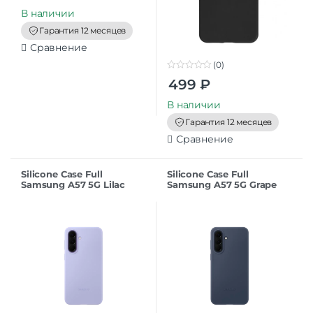
u
t
В наличии
o
f
Гарантия 12 месяцев
5
Сравнение
(0)
0
499
₽
o
u
t
В наличии
o
f
Гарантия 12 месяцев
5
Сравнение
Silicone Case Full
Silicone Case Full
Samsung A57 5G Lilac
Samsung A57 5G Grape