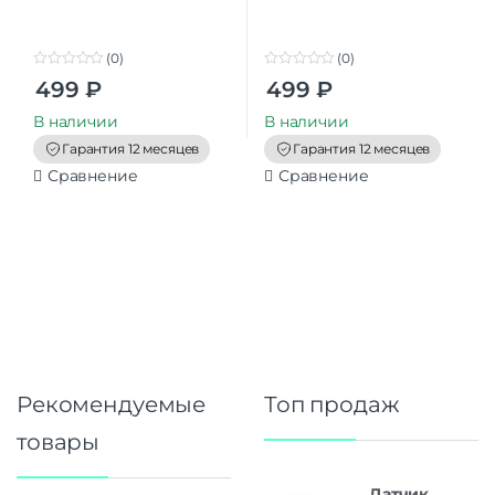
(0)
(0)
0
0
499
₽
499
₽
o
o
u
u
t
t
В наличии
В наличии
o
o
f
f
Гарантия 12 месяцев
Гарантия 12 месяцев
5
5
Сравнение
Сравнение
Рекомендуемые
Топ продаж
товары
Датчик