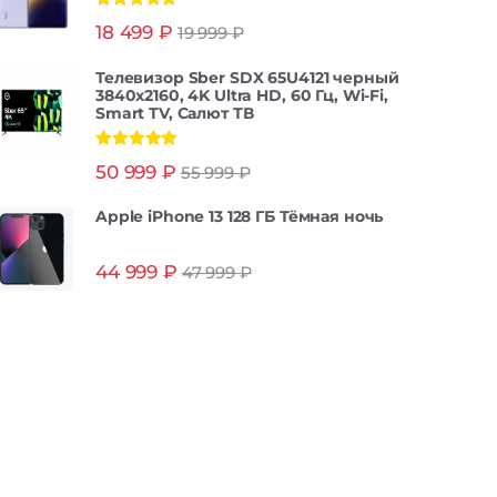
Оценка
5.00
18 499
₽
19 999
₽
из 5
Телевизор Sber SDX 65U4121 черный
3840x2160, 4K Ultra HD, 60 Гц, Wi-Fi,
Smart TV, Салют ТВ
Оценка
5.00
50 999
₽
55 999
₽
из 5
Apple iPhone 13 128 ГБ Тёмная ночь
44 999
₽
47 999
₽