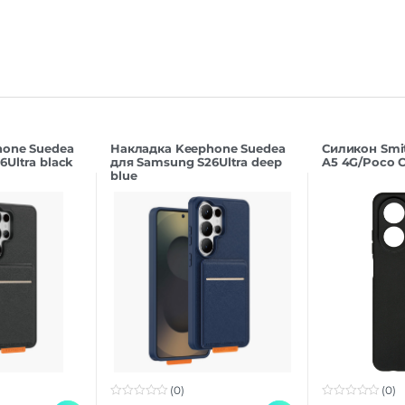
hone Suedea
Накладка Keephone Suedea
Силикон Smi
Ultra black
для Samsung S26Ultra deep
A5 4G/Poco C
blue
(0)
(0)