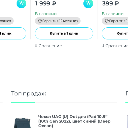
0
0
1 999
₽
399
₽
o
o
u
u
t
t
В наличии
В наличии
o
o
f
f
есяцев
Гарантия 12 месяцев
Гарантия 1
5
5
1 клик
Купить в 1 клик
Купить
Сравнение
Сравнени
Топ продаж
Чехол UAG [U] Dot для iPad 10.9”
(10th Gen 2022), цвет синий (Deep
Ocean)