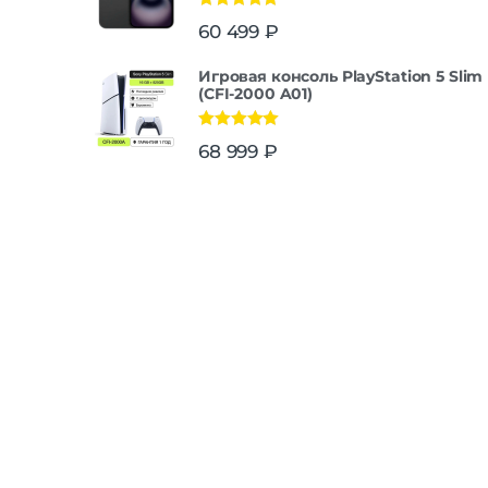
Оценка
5.00
60 499
₽
из 5
Игровая консоль PlayStation 5 Slim
(CFI-2000 A01)
Оценка
5.00
68 999
₽
из 5