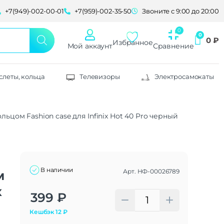
+7(949)-002-00-01
+7(959)-002-35-50
Звоните с 9:00 до 20:00
0
₽
Избранное
Мой аккаунт
Сравнение
слеты, кольца
Телевизоры
Электросамокаты
льцом Fashion case для Infinix Hot 40 Pro черный
В наличии
Арт.
НФ-00026789
м
x
Alternative:
399
₽
Кешбэк
12
₽