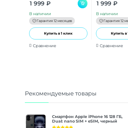
0
0
1 999
₽
1 999
₽
o
o
u
u
t
t
В наличии
В наличии
o
o
f
f
Гарантия 12 месяцев
Гарантия 12 м
5
5
Купить в 1 клик
Купить в 
Сравнение
Сравнение
Рекомендуемые товары
Смартфон Apple iPhone 16 128 ГБ,
Dual: nano SIM + eSIM, черный