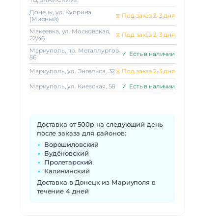
Донецк, ул. Куприна
⧖
Под заказ 2-3 дня
(Мирный)
Макеeвка, ул. Московская,
⧖
Под заказ 2-3 дня
22/46
Мариуполь, пр. Металлургов,
✓
Есть в наличии
56
Мариуполь, ул. Энгельса, 32
⧖
Под заказ 2-3 дня
Мариуполь, ул. Киевская, 58
✓
Есть в наличии
Доставка от 500р на следующий день
после заказа для районов:
Ворошиловский
Будёновский
Пролетарский
Калининский
Доставка в Донецк из Мариуполя в
течение 4 дней