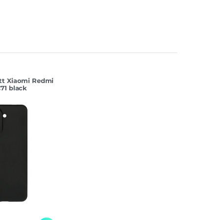
tt Xiaomi Redmi
71 black