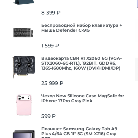
8 399
₽
Беспроводной набор клавиатура +
мышь Defender С-915
1 599
₽
Видеокарта CBR RTX2060 6G (VGA-
STX2060-6G-RTL), 192BIT, GDDR6,
1365-1680Mhz, 160W (DVI/HDMI/DP)
25 999
₽
Чехол New Silicone Case MagSafe for
iPhone 17Pro Gray Pink
599
₽
Планшет Samsung Galaxy Tab A9
Plus 4/64 GB 11" 5G (SM-X216) Gray