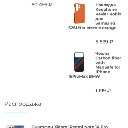
Оценка
5.00
60 499
₽
Накладка
из 5
Keephone
Kevlar Robin
для
Samsung
S26Ultra cosmic orange
5 599
₽
Чехлы
Carbon fiber
with
MagSafe for
IPhone
16ProMax BMW
1 199
₽
Распродажа
Смартфон Xiaomi Redmi Note 14 Pro