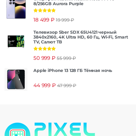
8/256GB Aurora Purple
Оценка
5.00
18 499
₽
19 999
₽
из 5
Телевизор Sber SDX 65U4121 черный
3840x2160, 4K Ultra HD, 60 Гц, Wi-Fi, Smart
TV, Салют ТВ
Оценка
5.00
50 999
₽
55 999
₽
из 5
Apple iPhone 13 128 ГБ Тёмная ночь
44 999
₽
47 999
₽