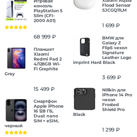
Xiaomi Aqara
Игровая
Flood Sensor
консоль
SJCGQ11LM
PlayStation 5
Slim (CFI-
2000 A01)
1 699
₽
Оценка
5.00
68 999
₽
BMW для
из 5
Galaxy Z
Flip5 чехол
Планшет
Signature
Xiaomi
Leather Logo
Redmi Pad 2
imprint Hard Black
4/128GB Wi-
Fi Graphite
Gray
3 699
₽
15 499
₽
Nillkin для
iPhone 14 Pro
чехол
Смартфон
Frosted
Apple iPhone
Shield Pro
16 128 ГБ,
Black
Dual: nano
SIM + eSIM,
черный
1 299
₽