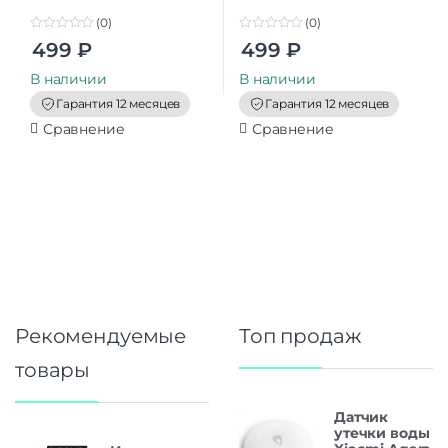
(0)
(0)
0
0
499
₽
499
₽
o
o
u
u
t
t
В наличии
В наличии
o
o
f
f
Гарантия 12 месяцев
Гарантия 12 месяцев
5
5
Сравнение
Сравнение
Рекомендуемые
Топ продаж
товары
Датчик
утечки воды