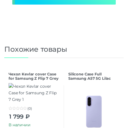
Похожие товары
Чехол Kevlar cover Case
Silicone Case Full
for Samsung Z Flip 7 Grey
Samsung A57 5G Lilac
(0)
0
1 799
₽
o
u
t
В наличии
o