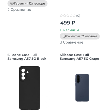
f
Гарантия 12 месяцев
5
Сравнение
(0)
0
499
₽
o
u
t
В наличии
o
f
Гарантия 12 месяцев
5
Сравнение
Silicone Case Full
Silicone Case Full
Samsung A57 5G Black
Samsung A57 5G Grape