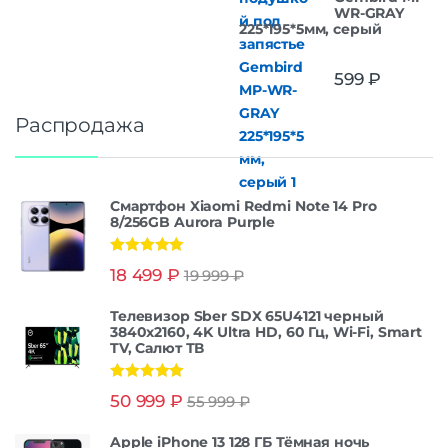
WR-GRAY
225*195*5мм, серый
599
₽
Распродажа
Смартфон Xiaomi Redmi Note 14 Pro
8/256GB Aurora Purple
Оценка
5.00
18 499
₽
19 999
₽
из 5
Телевизор Sber SDX 65U4121 черный
3840x2160, 4K Ultra HD, 60 Гц, Wi-Fi, Smart
TV, Салют ТВ
Оценка
5.00
50 999
₽
55 999
₽
из 5
Apple iPhone 13 128 ГБ Тёмная ночь