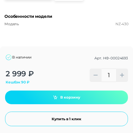
Особенности модели
Модель
NZ‑430
В наличии
Арт.
НФ-00024693
Alternative:
2 999
₽
Кешбэк
90
₽
В корзину
Купить в 1 клик