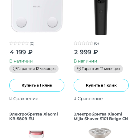
(0)
(0)
0
0
4 199
₽
2 999
₽
o
o
u
u
t
t
В наличии
В наличии
o
o
f
f
Гарантия 12 месяцев
Гарантия 12 месяцев
5
5
Купить в 1 клик
Купить в 1 клик
Сравнение
Сравнение
Электробритва Xiaomi
Электробритва Xiaomi
KB-5809 EU
Mijia Shaver S101 Beige CN