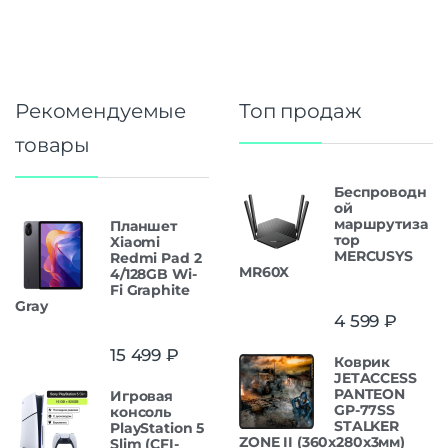
Рекомендуемые
Топ продаж
товары
Беспроводн
ой
маршрутиза
Планшет
тор
Xiaomi
MERCUSYS
Redmi Pad 2
MR60X
4/128GB Wi-
Fi Graphite
Gray
4 599
₽
15 499
₽
Коврик
JETACCESS
PANTEON
Игровая
GP-77SS
консоль
STALKER
PlayStation 5
ZONE II (360x280x3мм)
Slim (CFI-