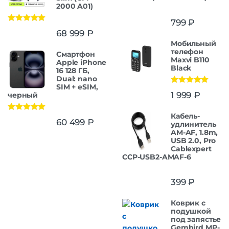
2000 A01)
799
₽
Оценка
5.00
68 999
₽
из 5
Мобильный
телефон
Смартфон
Maxvi B110
Apple iPhone
Black
16 128 ГБ,
Dual: nano
SIM + eSIM,
Оценка
5.00
1 999
₽
черный
из 5
Кабель-
Оценка
5.00
60 499
₽
удлинитель
из 5
AM-AF, 1.8m,
USB 2.0, Pro
Cablexpert
CCP-USB2-AMAF-6
399
₽
Коврик с
подушкой
под запястье
Gembird MP-