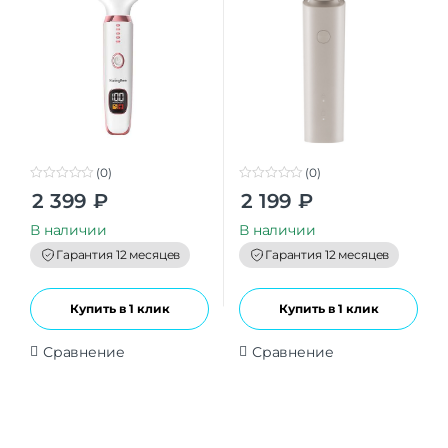
(0)
(0)
0
0
2 399
₽
2 199
₽
o
o
u
u
t
t
В наличии
В наличии
o
o
f
f
Гарантия 12 месяцев
Гарантия 12 месяцев
5
5
Купить в 1 клик
Купить в 1 клик
Сравнение
Сравнение