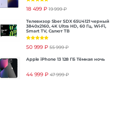
Оценка
5.00
18 499
₽
19 999
₽
из 5
Телевизор Sber SDX 65U4121 черный
3840x2160, 4K Ultra HD, 60 Гц, Wi-Fi,
Smart TV, Салют ТВ
Оценка
5.00
50 999
₽
55 999
₽
из 5
Apple iPhone 13 128 ГБ Тёмная ночь
44 999
₽
47 999
₽