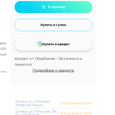
В корзину
Купить в 1 клик
адка
Купить в кредит
 A25
рный
Кредит от СберБанка – без взноса и
переплат
Подробнее о кредите
стик
Донецк, ул. Полоцкая
⧖
Под заказ 2-3 дня
(Майский Рынок)
Донецк, ул. Полоцкая, 13В,
⧖
Под заказ 2-3 дня
ТЦ «МАЙСКИЙ»