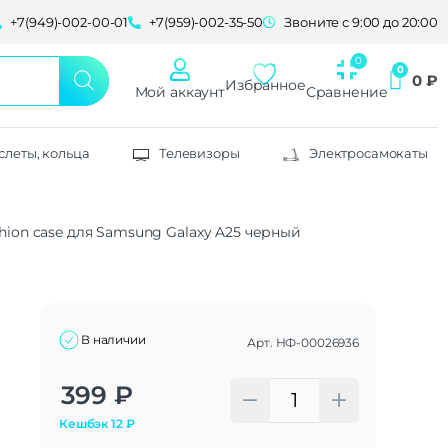
+7(949)-002-00-01
+7(959)-002-35-50
Звоните с 9:00 до 20:00
0
₽
Избранное
Мой аккаунт
Сравнение
слеты, кольца
Телевизоры
Электросамокаты
hion case для Samsung Galaxy A25 черный
В наличии
Арт.
НФ-00026936
Alternative:
399
₽
Кешбэк
12
₽