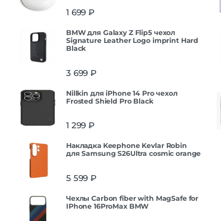
1 699
₽
BMW для Galaxy Z Flip5 чехол
Signature Leather Logo imprint Hard
Black
3 699
₽
Nillkin для iPhone 14 Pro чехол
Frosted Shield Pro Black
1 299
₽
Накладка Keephone Kevlar Robin
для Samsung S26Ultra cosmic orange
5 599
₽
Чехлы Carbon fiber with MagSafe for
IPhone 16ProMax BMW