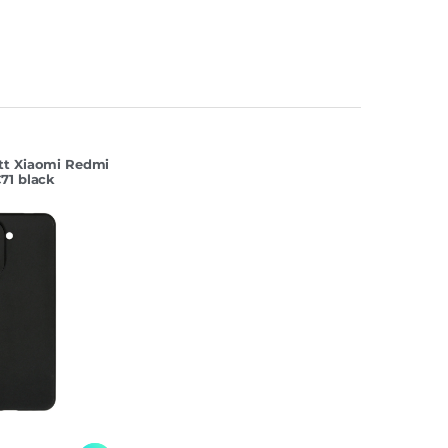
tt Xiaomi Redmi
71 black