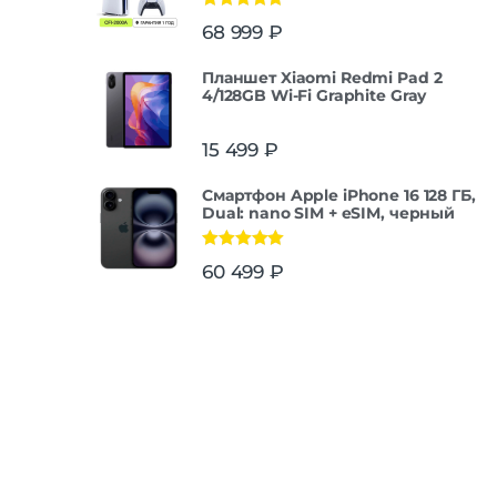
Оценка
5.00
68 999
₽
из 5
Планшет Xiaomi Redmi Pad 2
4/128GB Wi-Fi Graphite Gray
15 499
₽
Смартфон Apple iPhone 16 128 ГБ,
Dual: nano SIM + eSIM, черный
Оценка
5.00
60 499
₽
из 5