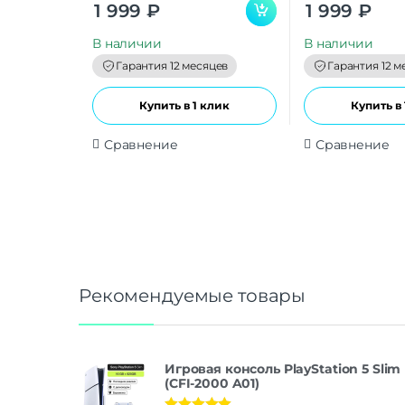
0
0
1 999
₽
1 999
₽
o
o
u
u
t
t
В наличии
В наличии
o
o
f
f
Гарантия 12 месяцев
Гарантия 12 м
5
5
Купить в 1 клик
Купить в 
Сравнение
Сравнение
Рекомендуемые товары
Игровая консоль PlayStation 5 Slim
(CFI-2000 A01)