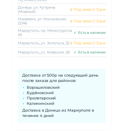
Донецк, ул. Куприна
⧖
Под заказ 2-3 дня
(Мирный)
Макеeвка, ул. Московская,
⧖
Под заказ 2-3 дня
22/46
Мариуполь, пр. Металлургов,
✓
Есть в наличии
56
Мариуполь, ул. Энгельса, 32
⧖
Под заказ 2-3 дня
Мариуполь, ул. Киевская, 58
✓
Есть в наличии
Доставка от 500р на следующий день
после заказа для районов:
Ворошиловский
Будёновский
Пролетарский
Калининский
Доставка в Донецк из Мариуполя в
течение 4 дней