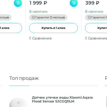
0
0
1 999
₽
399
₽
o
o
u
u
t
t
В наличии
В наличии
o
o
f
f
есяцев
Гарантия 12 месяцев
Гарантия 1
5
5
1 клик
Купить в 1 клик
Купить
Сравнение
Сравнени
Топ продаж
Датчик утечки воды Xiaomi Aqara
Flood Sensor SJCGQ11LM