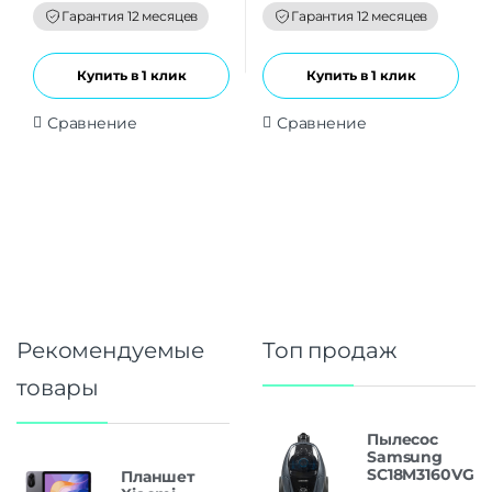
f
f
Гарантия 12 месяцев
Гарантия 12 месяцев
5
5
Купить в 1 клик
Купить в 1 клик
Сравнение
Сравнение
Рекомендуемые
Топ продаж
товары
Пылесос
Samsung
SC18M3160VG
Планшет