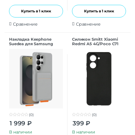
Купить в 1 клик
Купить в 1 клик
Сравнение
Сравнение
Накладка Keephone
Силикон Smitt Xiaomi
Suedea для Samsung
Redmi A5 4G/Poco C71
S26Ultra grey
black
(0)
(0)
0
0
1 999
₽
399
₽
o
o
u
u
t
t
В наличии
В наличии
o
o