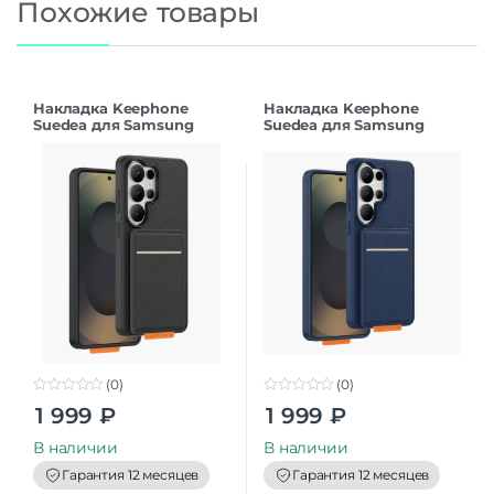
Похожие товары
Накладка Keephone
Накладка Keephone
Suedea для Samsung
Suedea для Samsung
S26Ultra black
S26Ultra deep blue
(0)
(0)
0
0
1 999
₽
1 999
₽
o
o
u
u
t
t
В наличии
В наличии
o
o
f
f
Гарантия 12 месяцев
Гарантия 12 месяцев
5
5