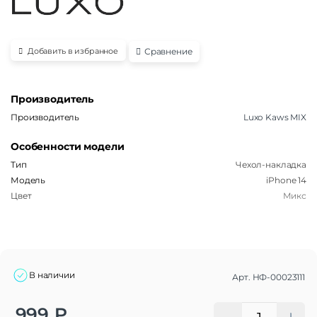
Сравнение
Добавить в избранное
Производитель
Производитель
Luxo Kaws MIX
Особенности модели
Тип
Чехол-накладка
Модель
iPhone 14
Цвет
Микс
В наличии
Арт.
НФ-00023111
Alternative:
999
₽