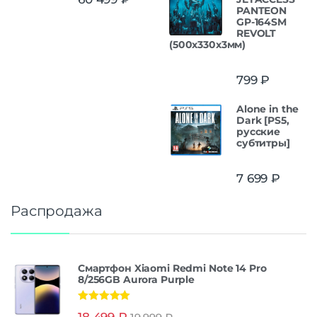
из 5
PANTEON
GP-164SM
REVOLT
(500x330x3мм)
799
₽
Alone in the
Dark [PS5,
русские
субтитры]
7 699
₽
Распродажа
Смартфон Xiaomi Redmi Note 14 Pro
8/256GB Aurora Purple
Оценка
5.00
18 499
₽