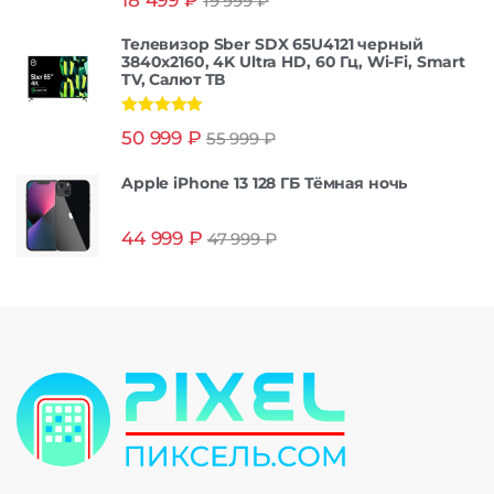
19 999
₽
из 5
Телевизор Sber SDX 65U4121 черный
3840x2160, 4K Ultra HD, 60 Гц, Wi-Fi, Smart
TV, Салют ТВ
Оценка
5.00
50 999
₽
55 999
₽
из 5
Apple iPhone 13 128 ГБ Тёмная ночь
44 999
₽
47 999
₽