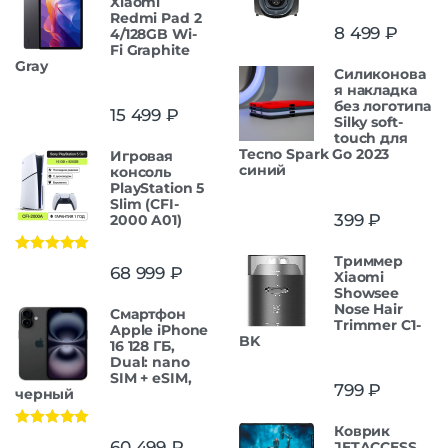
Xiaomi
Redmi Pad 2
8 499
₽
4/128GB Wi-
Fi Graphite
Gray
Силиконова
я накладка
без логотипа
15 499
₽
Silky soft-
touch для
Tecno Spark Go 2023
Игровая
синий
консоль
PlayStation 5
Slim (CFI-
399
₽
2000 A01)
Триммер
Оценка
5.00
68 999
₽
Xiaomi
из 5
Showsee
Nose Hair
Смартфон
Trimmer C1-
Apple iPhone
BK
16 128 ГБ,
Dual: nano
SIM + eSIM,
799
₽
черный
Коврик
Оценка
5.00
60 499
₽
JETACCESS