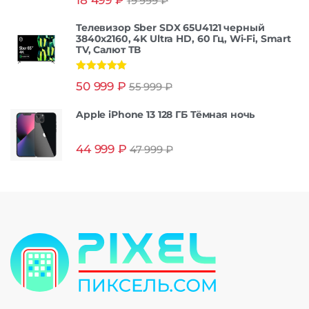
19 999
₽
из 5
Телевизор Sber SDX 65U4121 черный
3840x2160, 4K Ultra HD, 60 Гц, Wi-Fi, Smart
TV, Салют ТВ
Оценка
5.00
50 999
₽
55 999
₽
из 5
Apple iPhone 13 128 ГБ Тёмная ночь
44 999
₽
47 999
₽