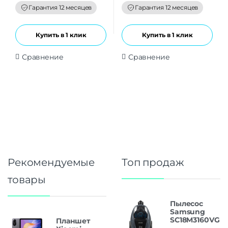
f
f
Гарантия 12 месяцев
Гарантия 12 месяцев
5
5
Купить в 1 клик
Купить в 1 клик
Сравнение
Сравнение
Рекомендуемые
Топ продаж
товары
Пылесос
Samsung
SC18M3160VG
Планшет