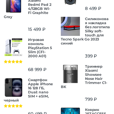
Xiaomi
Redmi Pad 2
8 499
₽
4/128GB Wi-
Fi Graphite
Gray
Силиконова
я накладка
без логотипа
15 499
₽
Silky soft-
touch для
Tecno Spark Go 2023
Игровая
синий
консоль
PlayStation 5
Slim (CFI-
399
₽
2000 A01)
Триммер
Оценка
5.00
68 999
₽
Xiaomi
из 5
Showsee
Nose Hair
Смартфон
Trimmer C1-
Apple iPhone
BK
16 128 ГБ,
Dual: nano
SIM + eSIM,
799
₽
черный
Коврик
Оценка
5.00
60 499
₽
JETACCESS