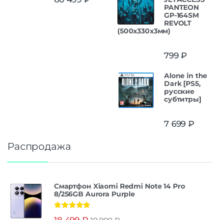
из 5
PANTEON
GP-164SM
REVOLT
(500x330x3мм)
799
₽
Alone in the
Dark [PS5,
русские
субтитры]
7 699
₽
Распродажа
Смартфон Xiaomi Redmi Note 14 Pro
8/256GB Aurora Purple
Оценка
5.00
18 499
₽