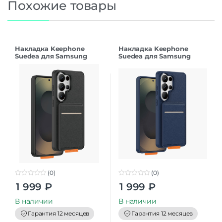
Похожие товары
Накладка Keephone
Накладка Keephone
Suedea для Samsung
Suedea для Samsung
S26Ultra black
S26Ultra deep blue
(0)
(0)
0
0
1 999
₽
1 999
₽
o
o
u
u
t
t
В наличии
В наличии
o
o
f
f
Гарантия 12 месяцев
Гарантия 12 месяцев
5
5