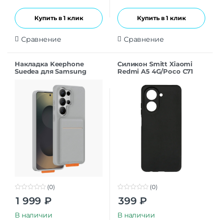
Купить в 1 клик
Купить в 1 клик
Сравнение
Сравнение
Накладка Keephone
Силикон Smitt Xiaomi
Suedea для Samsung
Redmi A5 4G/Poco C71
S26Ultra grey
black
(0)
(0)
0
0
1 999
₽
399
₽
o
o
u
u
t
t
В наличии
В наличии
o
o