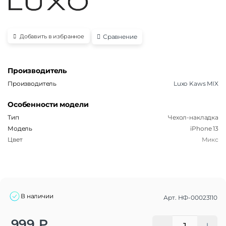
Сравнение
Добавить в избранное
Производитель
Производитель
Luxo Kaws MIX
Особенности модели
Тип
Чехол-накладка
Модель
iPhone 13
Цвет
Микс
В наличии
Арт.
НФ-00023110
Alternative:
999
₽