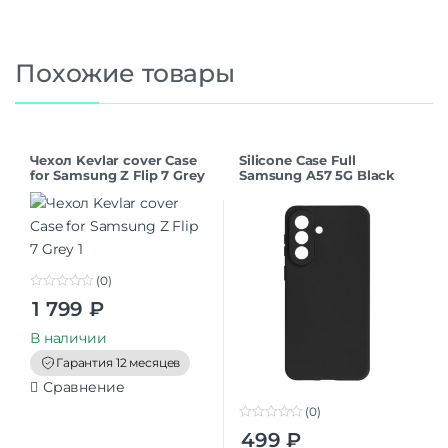
Похожие товары
Чехол Kevlar cover Case
Silicone Case Full
for Samsung Z Flip 7 Grey
Samsung A57 5G Black
(0)
0
1 799
₽
o
u
t
В наличии
o
f
Гарантия 12 месяцев
5
Сравнение
(0)
0
499
₽
o