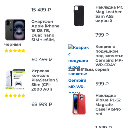
Накладка MC
15 499
₽
Mag Leather
Sam A55
черный
Смартфон
Apple iPhone
16 128 ГБ,
799
₽
Dual: nano
SIM + eSIM,
черный
Коврик с
подушкой
под запястье
Оценка
5.00
60 499
₽
Gembird MP-
из 5
WR-GRAY
225*195*5мм, серый
Игровая
консоль
PlayStation 5
599
₽
Slim (CFI-
2000 A01)
Накладка
Piblue PL-52
Оценка
5.00
68 999
₽
Magsafe
из 5
Case iP15Pro
red
1 699
₽