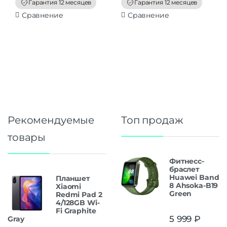
f
f
Гарантия 12 месяцев
Гарантия 12 месяцев
5
5
Сравнение
Сравнение
Рекомендуемые
Топ продаж
товары
Фитнесс-
браслет
Huawei Band
Планшет
8 Ahsoka-B19
Xiaomi
Green
Redmi Pad 2
4/128GB Wi-
Fi Graphite
5 999
₽
Gray