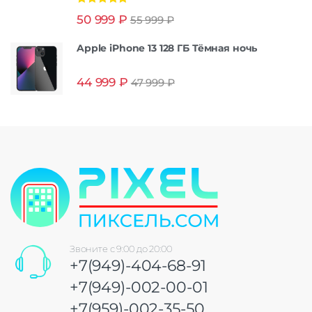
Оценка
5.00
50 999
₽
55 999
₽
из 5
Apple iPhone 13 128 ГБ Тёмная ночь
44 999
₽
47 999
₽
Звоните с 9:00 до 20:00
+7(949)-404-68-91
+7(949)-002-00-01
+7(959)-002-35-50