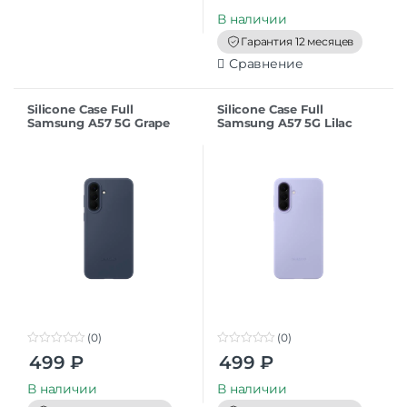
u
t
В наличии
o
f
Гарантия 12 месяцев
5
Сравнение
Silicone Case Full
Silicone Case Full
Samsung A57 5G Grape
Samsung A57 5G Lilac
(0)
(0)
0
0
499
₽
499
₽
o
o
u
u
t
t
В наличии
В наличии
o
o