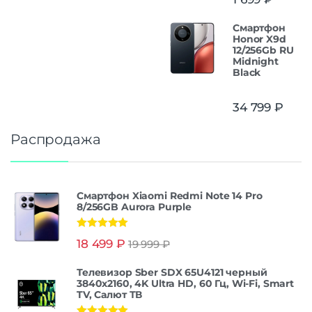
Смартфон
Honor X9d
12/256Gb RU
Midnight
Black
34 799
₽
Распродажа
Смартфон Xiaomi Redmi Note 14 Pro
8/256GB Aurora Purple
Оценка
5.00
18 499
₽
19 999
₽
из 5
Телевизор Sber SDX 65U4121 черный
3840x2160, 4K Ultra HD, 60 Гц, Wi-Fi, Smart
TV, Салют ТВ