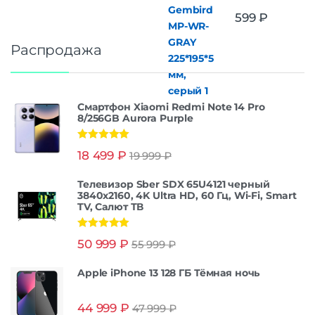
599
₽
Распродажа
Смартфон Xiaomi Redmi Note 14 Pro
8/256GB Aurora Purple
Оценка
5.00
18 499
₽
19 999
₽
из 5
Телевизор Sber SDX 65U4121 черный
3840x2160, 4K Ultra HD, 60 Гц, Wi-Fi, Smart
TV, Салют ТВ
Оценка
5.00
50 999
₽
55 999
₽
из 5
Apple iPhone 13 128 ГБ Тёмная ночь
44 999
₽
47 999
₽