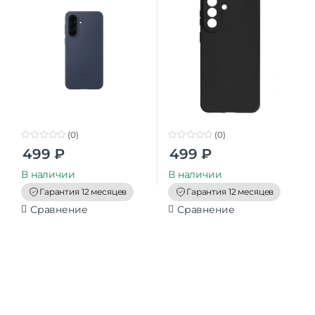
(0)
(0)
0
0
499
₽
499
₽
o
o
u
u
t
t
В наличии
В наличии
o
o
f
f
Гарантия 12 месяцев
Гарантия 12 месяцев
5
5
Сравнение
Сравнение