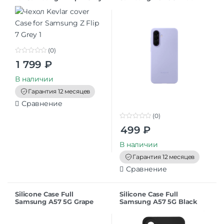
(0)
0
1 799
₽
o
u
t
В наличии
o
f
Гарантия 12 месяцев
5
Сравнение
(0)
0
499
₽
o
u
t
В наличии
o
f
Гарантия 12 месяцев
5
Сравнение
Silicone Case Full
Silicone Case Full
Samsung A57 5G Grape
Samsung A57 5G Black