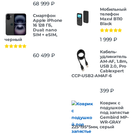
Оценка
5.00
68 999
₽
из 5
Мобильный
телефон
Смартфон
Maxvi B110
Apple iPhone
Black
16 128 ГБ,
Dual: nano
SIM + eSIM,
Оценка
5.00
1 999
₽
черный
из 5
Кабель-
Оценка
5.00
60 499
₽
удлинитель
из 5
AM-AF, 1.8m,
USB 2.0, Pro
Cablexpert
CCP-USB2-AMAF-6
399
₽
Коврик с
подушкой
под запястье
Gembird MP-
WR-GRAY
225*195*5мм, серый