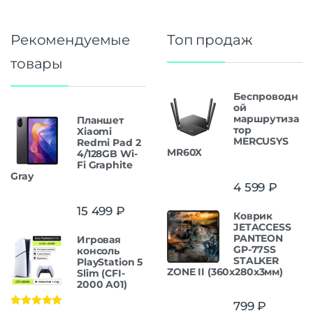
Рекомендуемые
Топ продаж
товары
Беспроводн
ой
маршрутиза
Планшет
тор
Xiaomi
MERCUSYS
Redmi Pad 2
MR60X
4/128GB Wi-
Fi Graphite
Gray
4 599
₽
15 499
₽
Коврик
JETACCESS
PANTEON
Игровая
GP-77SS
консоль
STALKER
PlayStation 5
ZONE II (360x280x3мм)
Slim (CFI-
2000 A01)
799
₽