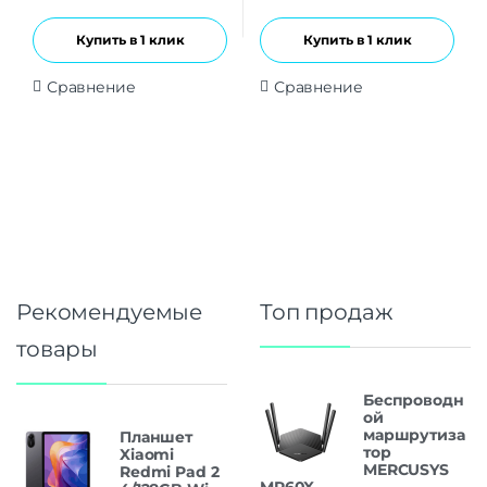
Купить в 1 клик
Купить в 1 клик
Сравнение
Сравнение
Рекомендуемые
Топ продаж
товары
Беспроводн
ой
маршрутиза
Планшет
тор
Xiaomi
MERCUSYS
Redmi Pad 2
MR60X