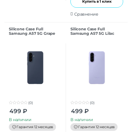
Купить в 1 клик
Сравнение
Silicone Case Full
Silicone Case Full
Samsung A57 5G Grape
Samsung A57 5G Lilac
(0)
(0)
0
0
499
₽
499
₽
o
o
u
u
t
t
В наличии
В наличии
o
o
f
f
Гарантия 12 месяцев
Гарантия 12 месяцев
5
5