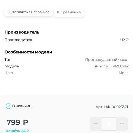
Сравнение
Добавить в избранное
Производитель
Производитель
LUXO
Особенности модели
Тип
Противоударный чехол
Модель
iPhone 15 PRO Max
Цвет
Микс
В наличии
Арт.
НФ-00023371
Alternative:
799
₽
Кешбэк
24
₽