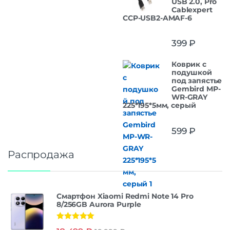
USB 2.0, Pro
Cablexpert
CCP-USB2-AMAF-6
399
₽
Коврик с
подушкой
под запястье
Gembird MP-
WR-GRAY
225*195*5мм, серый
599
₽
Распродажа
Смартфон Xiaomi Redmi Note 14 Pro
8/256GB Aurora Purple
Оценка
5.00