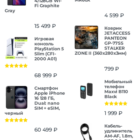
4/128GB Wi-
Fi Graphite
Gray
4 599
₽
15 499
₽
Коврик
JETACCESS
PANTEON
Игровая
GP-77SS
консоль
STALKER
PlayStation 5
ZONE II (360x280x3мм)
Slim (CFI-
2000 A01)
799
₽
Оценка
5.00
68 999
₽
из 5
Мобильный
телефон
Смартфон
Maxvi B110
Apple iPhone
Black
16 128 ГБ,
Dual: nano
SIM + eSIM,
Оценка
5.00
1 999
₽
черный
из 5
Кабель-
Оценка
5.00
60 499
₽
удлинитель
из 5
AM-AF, 1.8m,