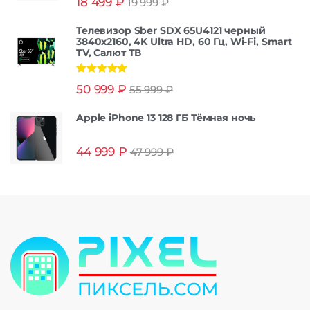
18 499
₽
19 999
₽
из 5
Телевизор Sber SDX 65U4121 черный
3840x2160, 4K Ultra HD, 60 Гц, Wi-Fi, Smart
TV, Салют ТВ
Оценка
5.00
50 999
₽
55 999
₽
из 5
Apple iPhone 13 128 ГБ Тёмная ночь
44 999
₽
47 999
₽