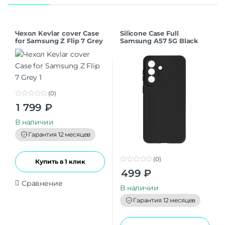
Чехол Kevlar cover Case
Silicone Case Full
for Samsung Z Flip 7 Grey
Samsung A57 5G Black
(0)
0
1 799
₽
o
u
t
В наличии
o
f
Гарантия 12 месяцев
5
(0)
Купить в 1 клик
0
499
₽
o
u
Сравнение
t
В наличии
o
f
Гарантия 12 месяцев
5