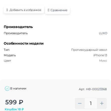
Сравнение
Добавить в избранное
Производитель
Производитель
LUXO
Особенности модели
Тип
Противоударный чехол
Модель
iPhone 13
Цвет
Микс
В наличии
Арт.
НФ-00023368
Alternative:
599
₽
Кешбэк
18
₽