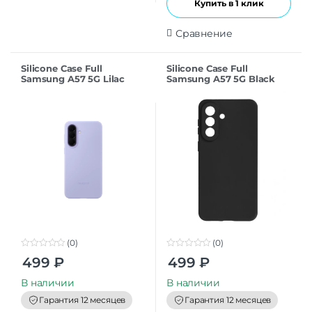
Купить в 1 клик
Сравнение
Silicone Case Full
Silicone Case Full
Samsung A57 5G Lilac
Samsung A57 5G Black
(0)
(0)
0
0
499
₽
499
₽
o
o
u
u
t
t
В наличии
В наличии
o
o
f
f
Гарантия 12 месяцев
Гарантия 12 месяцев
5
5