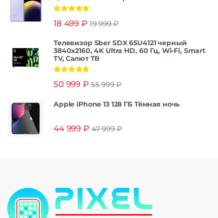
Оценка
5.00
18 499
₽
19 999
₽
из 5
Телевизор Sber SDX 65U4121 черный
3840x2160, 4K Ultra HD, 60 Гц, Wi-Fi, Smart
TV, Салют ТВ
Оценка
5.00
50 999
₽
55 999
₽
из 5
Apple iPhone 13 128 ГБ Тёмная ночь
44 999
₽
47 999
₽