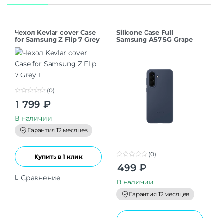
Чехол Kevlar cover Case
Silicone Case Full
for Samsung Z Flip 7 Grey
Samsung A57 5G Grape
(0)
0
1 799
₽
o
u
t
В наличии
o
f
Гарантия 12 месяцев
5
(0)
Купить в 1 клик
0
499
₽
o
u
Сравнение
t
В наличии
o
f
Гарантия 12 месяцев
5