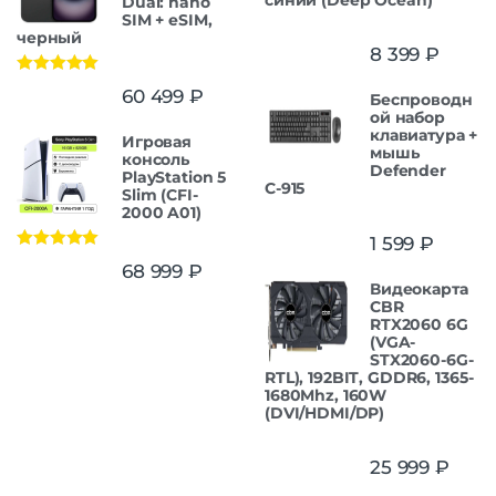
Dual: nano
SIM + eSIM,
черный
8 399
₽
Оценка
5.00
60 499
₽
Беспроводн
из 5
ой набор
клавиатура +
Игровая
мышь
консоль
Defender
PlayStation 5
С-915
Slim (CFI-
2000 A01)
1 599
₽
Оценка
5.00
68 999
₽
из 5
Видеокарта
CBR
RTX2060 6G
(VGA-
STX2060-6G-
RTL), 192BIT, GDDR6, 1365-
1680Mhz, 160W
(DVI/HDMI/DP)
25 999
₽