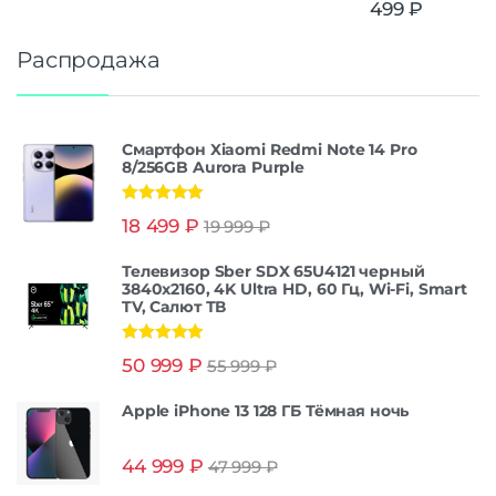
499
₽
Распродажа
Смартфон Xiaomi Redmi Note 14 Pro
8/256GB Aurora Purple
Оценка
5.00
18 499
₽
19 999
₽
из 5
Телевизор Sber SDX 65U4121 черный
3840x2160, 4K Ultra HD, 60 Гц, Wi-Fi, Smart
TV, Салют ТВ
Оценка
5.00
50 999
₽
55 999
₽
из 5
Apple iPhone 13 128 ГБ Тёмная ночь
44 999
₽
47 999
₽