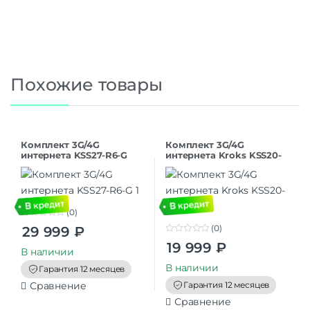
Похожие товары
Комплект 3G/4G
Комплект 3G/4G
интернета KSS27-R6-G
интернета Kroks KSS20-
R4
(0)
0
(0)
29 999
₽
o
0
u
19 999
₽
o
t
В наличии
u
o
t
В наличии
f
Гарантия 12 месяцев
o
5
f
Гарантия 12 месяцев
Сравнение
5
Сравнение