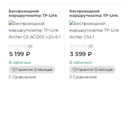
Беспроводной
Беспроводной
маршрутизатор TP-Link
маршрутизатор TP-Link
Archer C6 AC1200 v.2/v.6
Archer C54
(0)
(0)
0
0
5 199
₽
3 599
₽
o
o
u
u
t
t
В наличии
В наличии
o
o
f
f
Гарантия 12 месяцев
Гарантия 12 месяцев
5
5
Сравнение
Сравнение