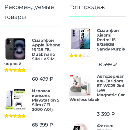
Рекомендуемые
Топ продаж
товары
Смартфон
Xiaomi
Redmi 15
Смартфон
8/256GB
Apple iPhone
Sandy Purple
16 128 ГБ,
Dual: nano
SIM + eSIM,
Оценка
черный
18 599
₽
3.00
из
5
Автодержат
Оценка
5.00
60 499
₽
из 5
ель Earldom
ET-WC29 2in1
15W
Игровая
Magnetic Car
консоль
Wireless black
PlayStation 5
Slim (CFI-
2000 A01)
3 399
₽
Оценка
5.00
68 999
₽
Фитнес-
из 5