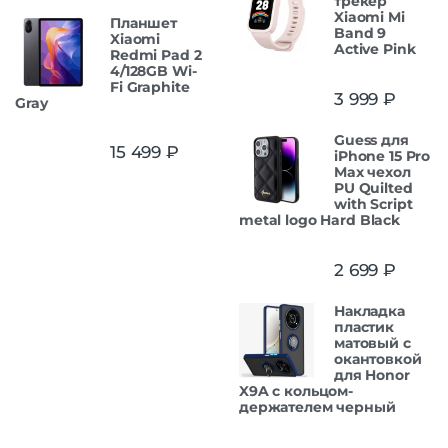
трекер
Xiaomi Mi
Планшет
Band 9
Xiaomi
Active Pink
Redmi Pad 2
4/128GB Wi-
Fi Graphite
3 999
₽
Gray
Guess для
15 499
₽
iPhone 15 Pro
Max чехол
PU Quilted
with Script
metal logo Hard Black
2 699
₽
Накладка
пластик
матовый с
окантовкой
для Honor
X9A с кольцом-
держателем черный