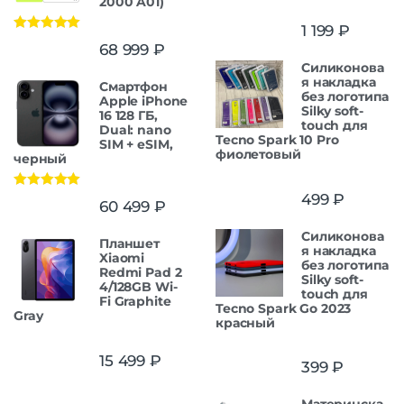
2000 A01)
1 199
₽
Оценка
5.00
68 999
₽
из 5
Силиконова
я накладка
Смартфон
без логотипа
Apple iPhone
Silky soft-
16 128 ГБ,
touch для
Dual: nano
Tecno Spark 10 Pro
SIM + eSIM,
фиолетовый
черный
499
₽
Оценка
5.00
60 499
₽
из 5
Силиконова
Планшет
я накладка
Xiaomi
без логотипа
Redmi Pad 2
Silky soft-
4/128GB Wi-
touch для
Fi Graphite
Tecno Spark Go 2023
Gray
красный
15 499
₽
399
₽