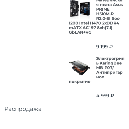
Материнска
я плата Asus
PRIME
H510M-R
R2.0-SI Soc-
1200 Intel H470 2xDDR4
mATX AC`97 8ch(7.1)
GbLAN+VG
9 199
₽
Электрогрил
ь KaringBee
MB-P07/
Антипригар
ное
покрытие
4 999
₽
Распродажа