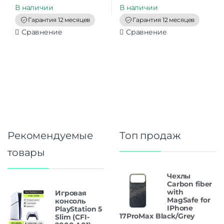
t
t
В наличии
В наличии
o
o
f
f
Гарантия 12 месяцев
Гарантия 12 месяцев
5
5
Сравнение
Сравнение
Рекомендуемые
Топ продаж
товары
Чехлы
Carbon fiber
with
Игровая
MagSafe for
консоль
IPhone
PlayStation 5
17ProMax Black/Grey
Slim (CFI-