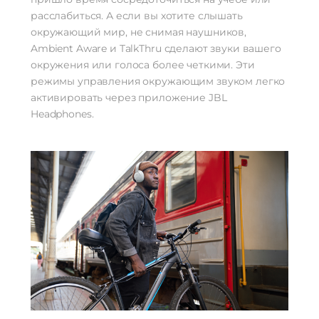
расслабиться. А если вы хотите слышать
окружающий мир, не снимая наушников,
Ambient Aware и TalkThru сделают звуки вашего
окружения или голоса более четкими. Эти
режимы управления окружающим звуком легко
активировать через приложение JBL
Headphones.