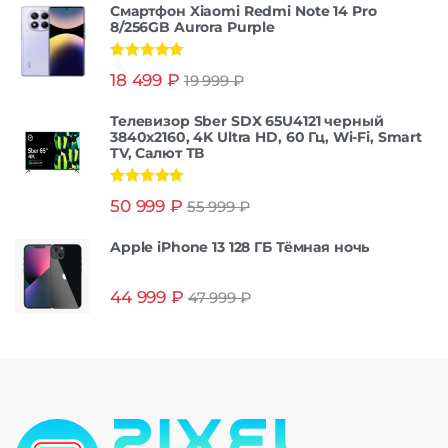
Смартфон Xiaomi Redmi Note 14 Pro
8/256GB Aurora Purple
Оценка
5.00
18 499
₽
19 999
₽
из 5
Телевизор Sber SDX 65U4121 черный
3840x2160, 4K Ultra HD, 60 Гц, Wi-Fi, Smart
TV, Салют ТВ
Оценка
5.00
50 999
₽
55 999
₽
из 5
Apple iPhone 13 128 ГБ Тёмная ночь
44 999
₽
47 999
₽