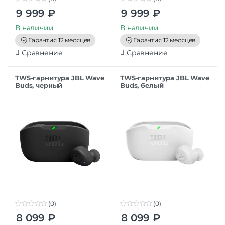
0
0
9 999
₽
9 999
₽
o
o
u
u
t
t
В наличии
В наличии
o
o
f
f
Гарантия 12 месяцев
Гарантия 12 месяцев
5
5
Сравнение
Сравнение
TWS-гарнитура JBL Wave
TWS-гарнитура JBL Wave
Buds, черный
Buds, белый
(0)
(0)
0
0
8 099
₽
8 099
₽
o
o
u
u