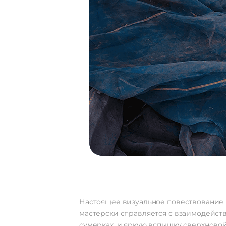
Настоящее визуальное повествование п
мастерски справляется с взаимодейств
сумерках, и яркую вспышку сверхновой