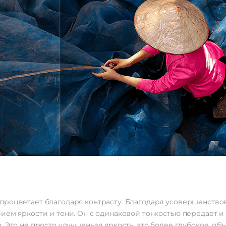
роцветает благодаря контрасту. Благодаря усовершенствов
ием яркости и тени. Он с одинаковой тонкостью передает и 
. Это не просто улучшенная яркость, это более глубокое, о