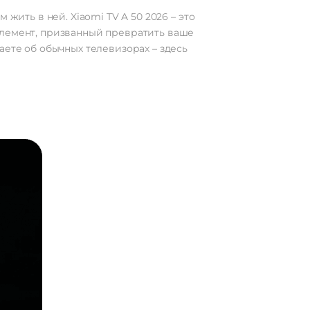
жить в ней. Xiaomi TV A 50 2026 – это
элемент, призванный превратить ваше
аете об обычных телевизорах – здесь