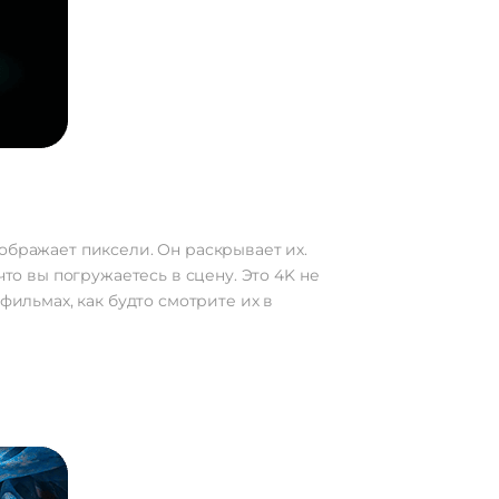
ображает пиксели. Он раскрывает их.
что вы погружаетесь в сцену. Это 4K не
фильмах, как будто смотрите их в