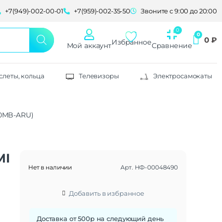
+7(949)-002-00-01
+7(959)-002-35-50
Звоните с 9:00 до 20:00
0
₽
Избранное
Мой аккаунт
Сравнение
слеты, кольца
Телевизоры
Электросамокаты
50MB-ARU)
MI
Нет в наличии
Арт.
НФ-00048490
Добавить в избранное
Доставка от 500р на следующий день