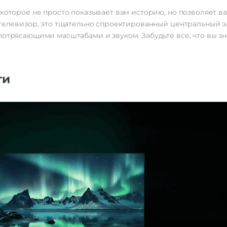
которое не просто показывает вам историю, но позволяет вам 
м телевизор, это тщательно спроектированный центральный 
потрясающими масштабами и звуком. Забудьте все, что вы зн
ти