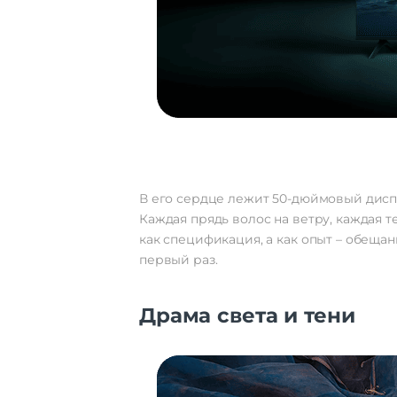
В его сердце лежит 50-дюймовый диспл
Каждая прядь волос на ветру, каждая т
как спецификация, а как опыт – обещан
первый раз.
Драма света и тени