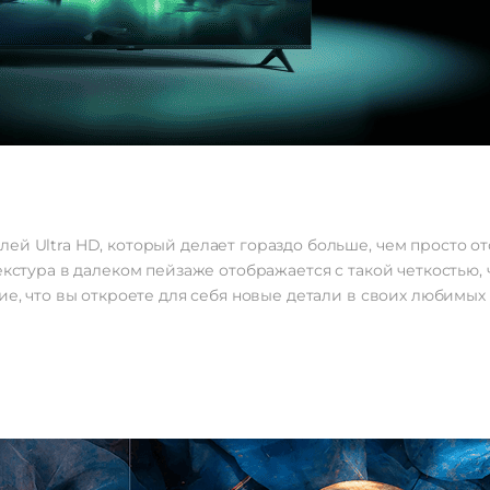
ей Ultra HD, который делает гораздо больше, чем просто от
екстура в далеком пейзаже отображается с такой четкостью, 
ие, что вы откроете для себя новые детали в своих любимых 