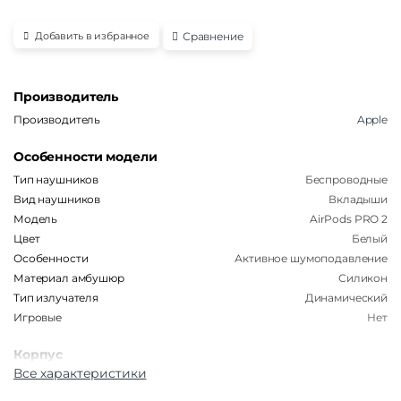
Сравнение
Добавить в избранное
Производитель
Производитель
Apple
Особенности модели
Тип наушников
Беспроводные
Вид наушников
Вкладыши
Модель
AirPods PRO 2
Цвет
Белый
Особенности
Активное шумоподавление
Материал амбушюр
Силикон
Тип излучателя
Динамический
Игровые
Нет
Корпус
Все характеристики
Материал
Металл | Пластик
Влагозащита
IPX4