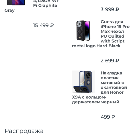
4/128GB Wi-
Fi Graphite
3 999
₽
Gray
Guess для
15 499
₽
iPhone 15 Pro
Max чехол
PU Quilted
with Script
metal logo Hard Black
2 699
₽
Накладка
пластик
матовый с
окантовкой
для Honor
X9A с кольцом-
держателем черный
499
₽
Распродажа