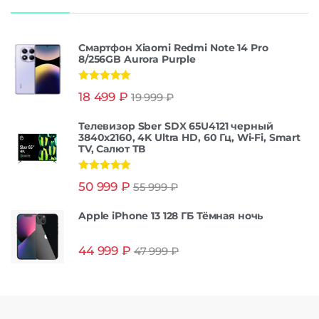
Смартфон Xiaomi Redmi Note 14 Pro
8/256GB Aurora Purple
Оценка
5.00
18 499
₽
19 999
₽
из 5
Телевизор Sber SDX 65U4121 черный
3840x2160, 4K Ultra HD, 60 Гц, Wi-Fi, Smart
TV, Салют ТВ
Оценка
5.00
50 999
₽
55 999
₽
из 5
Apple iPhone 13 128 ГБ Тёмная ночь
44 999
₽
47 999
₽