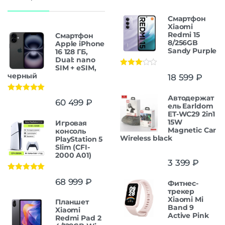
Смартфон
Xiaomi
Redmi 15
Смартфон
8/256GB
Apple iPhone
Sandy Purple
16 128 ГБ,
Dual: nano
SIM + eSIM,
Оценка
черный
18 599
₽
3.00
из
5
Автодержат
Оценка
5.00
60 499
₽
из 5
ель Earldom
ET-WC29 2in1
15W
Игровая
Magnetic Car
консоль
Wireless black
PlayStation 5
Slim (CFI-
2000 A01)
3 399
₽
Оценка
5.00
68 999
₽
Фитнес-
из 5
трекер
Xiaomi Mi
Планшет
Band 9
Xiaomi
Active Pink
Redmi Pad 2