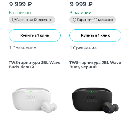
0
0
9 999
₽
9 999
₽
o
o
u
u
t
t
В наличии
В наличии
o
o
f
f
Гарантия 12 месяцев
Гарантия 12 месяцев
5
5
Купить в 1 клик
Купить в 1 клик
Сравнение
Сравнение
TWS-гарнитура JBL Wave
TWS-гарнитура JBL Wave
Buds, белый
Buds, черный