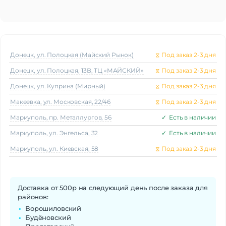
Питание
Источник питания
Встроенный аккумулятор
Основные характеристики
Голосовой набор
Да
Донецк, ул. Полоцкая (Майский Рынок)
⧖
Под заказ 2-3 дня
Донецк, ул. Полоцкая, 13В, ТЦ «МАЙСКИЙ»
⧖
Под заказ 2-3 дня
Донецк, ул. Куприна (Мирный)
⧖
Под заказ 2-3 дня
Макеeвка, ул. Московская, 22/46
⧖
Под заказ 2-3 дня
Мариуполь, пр. Металлургов, 56
✓
Есть в наличии
Мариуполь, ул. Энгельса, 32
✓
Есть в наличии
Мариуполь, ул. Киевская, 58
⧖
Под заказ 2-3 дня
Доставка от 500р на следующий день после заказа для
районов:
Ворошиловский
Будёновский