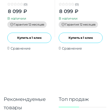
(0)
(0)
0
0
8 099
₽
8 099
₽
o
o
u
u
t
t
В наличии
В наличии
o
o
f
f
Гарантия 12 месяцев
Гарантия 12 месяцев
5
5
Купить в 1 клик
Купить в 1 клик
Сравнение
Сравнение
Рекомендуемые
Топ продаж
товары