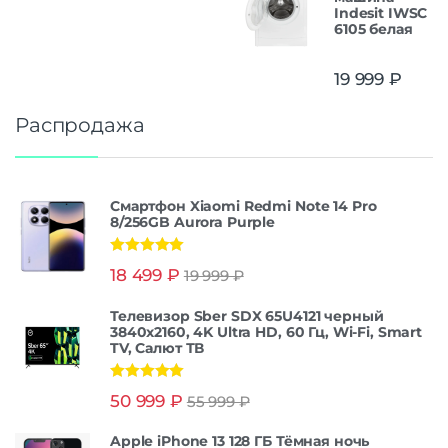
Indesit IWSC
6105 белая
19 999
₽
Распродажа
Смартфон Xiaomi Redmi Note 14 Pro
8/256GB Aurora Purple
Оценка
5.00
18 499
₽
19 999
₽
из 5
Телевизор Sber SDX 65U4121 черный
3840x2160, 4K Ultra HD, 60 Гц, Wi-Fi, Smart
TV, Салют ТВ
Оценка
5.00
50 999
₽
55 999
₽
из 5
Apple iPhone 13 128 ГБ Тёмная ночь