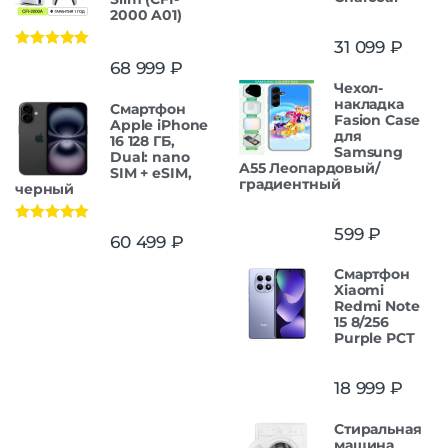
2000 A01)
31 099
₽
Оценка
5.00
68 999
₽
из 5
Чехол-
накладка
Смартфон
Fasion Case
Apple iPhone
для
16 128 ГБ,
Samsung
Dual: nano
A55 Леопардовый/
SIM + eSIM,
градиентный
черный
599
₽
Оценка
5.00
60 499
₽
из 5
Смартфон
Xiaomi
Redmi Note
15 8/256
Purple РСТ
18 999
₽
Стиральная
машина