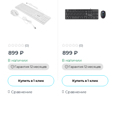
(0)
(0)
0
0
899
₽
899
₽
o
o
u
u
t
t
В наличии
В наличии
o
o
f
f
Гарантия 12 месяцев
Гарантия 12 месяцев
5
5
Купить в 1 клик
Купить в 1 клик
Сравнение
Сравнение