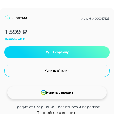
В наличии
Арт.
НФ-00047423
Alternative:
1 599
₽
Кешбэк
48
₽
В корзину
Купить в 1 клик
Купить в кредит
Кредит от СберБанка – без взноса и переплат
Подробнее о кредите