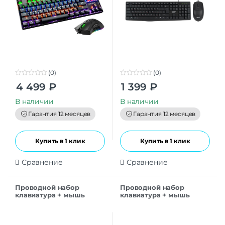
(0)
(0)
0
0
4 499
₽
1 399
₽
o
o
u
u
t
t
В наличии
В наличии
o
o
f
f
Гарантия 12 месяцев
Гарантия 12 месяцев
5
5
Купить в 1 клик
Купить в 1 клик
Сравнение
Сравнение
Проводной набор
Проводной набор
клавиатура + мышь
клавиатура + мышь
Defender C-977 RU
Defender C-991 RU
Motion, белый
Triumph, черный