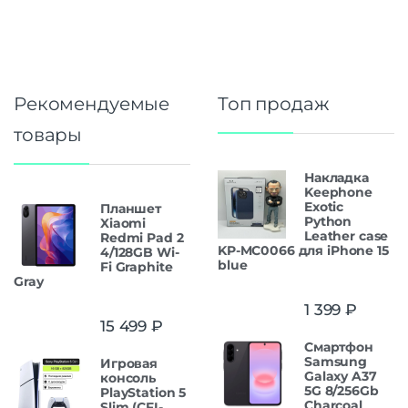
Рекомендуемые
Топ продаж
товары
Накладка
Keephone
Exotic
Планшет
Python
Xiaomi
Leather case
Redmi Pad 2
KP-MC0066 для iPhone 15
4/128GB Wi-
blue
Fi Graphite
Gray
1 399
₽
15 499
₽
Смартфон
Samsung
Игровая
Galaxy A37
консоль
5G 8/256Gb
PlayStation 5
Charcoal
Slim (CFI-