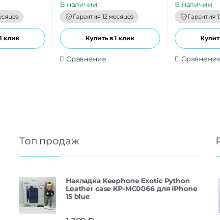
В наличии
В наличии
o
o
f
f
есяцев
Гарантия 12 месяцев
Гарантия 1
5
5
1 клик
Купить в 1 клик
Купить
Сравнение
Сравнени
Топ продаж
Накладка Keephone Exotic Python
Leather case KP-MC0066 для iPhone
15 blue