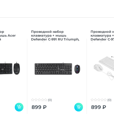
ор
Проводной набор
Проводной 
ышь Acer
клавиатура + мышь
клавиатура 
й
Defender C-991 RU Triumph,
Defender C-9
черный
белый
(0)
(0)
0
0
899
₽
899
₽
o
o
u
u
t
t