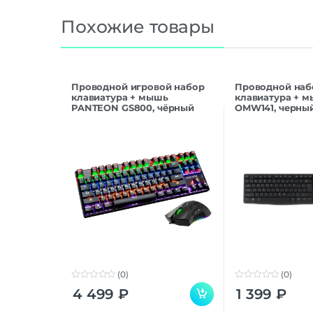
Похожие товары
Проводной игровой набор
Проводной наб
клавиатура + мышь
клавиатура + м
PANTEON GS800, чёрный
OMW141, черны
(0)
(0)
0
0
4 499
₽
1 399
₽
o
o
u
u
t
t