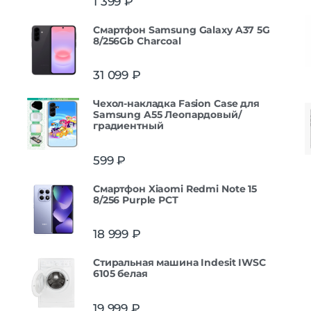
1 399
₽
Смартфон Samsung Galaxy A37 5G
8/256Gb Charcoal
31 099
₽
Чехол-накладка Fasion Case для
Samsung A55 Леопардовый/
градиентный
599
₽
Смартфон Xiaomi Redmi Note 15
8/256 Purple РСТ
18 999
₽
Стиральная машина Indesit IWSC
6105 белая
19 999
₽