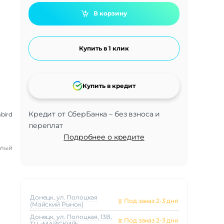
В корзину
Купить в 1 клик
Купить в кредит
Кредит от СберБанка – без взноса и
bird
переплат
Подробнее о кредите
елый
Донецк, ул. Полоцкая
⧖
Под заказ 2-3 дня
(Майский Рынок)
Донецк, ул. Полоцкая, 13В,
⧖
Под заказ 2-3 дня
ТЦ «МАЙСКИЙ»