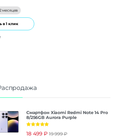
2 месяцев
 в 1 клик
е
Распродажа
Смартфон Xiaomi Redmi Note 14 Pro
8/256GB Aurora Purple
Оценка
5.00
18 499
₽
19 999
₽
из 5