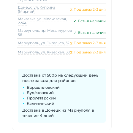
Донецк, ул. Куприна
⧖
Под заказ 2-3 дня
(Мирный)
Макеeвка, ул. Московская,
✓
Есть в наличии
22/46
Мариуполь, пр. Металлургов,
✓
Есть в наличии
56
Мариуполь, ул. Энгельса, 32
⧖
Под заказ 2-3 дня
Мариуполь, ул. Киевская, 58
⧖
Под заказ 2-3 дня
Доставка от 500р на следующий день
после заказа для районов:
Ворошиловский
Будёновский
Пролетарский
Калининский
Доставка в Донецк из Мариуполя в
течение 4 дней