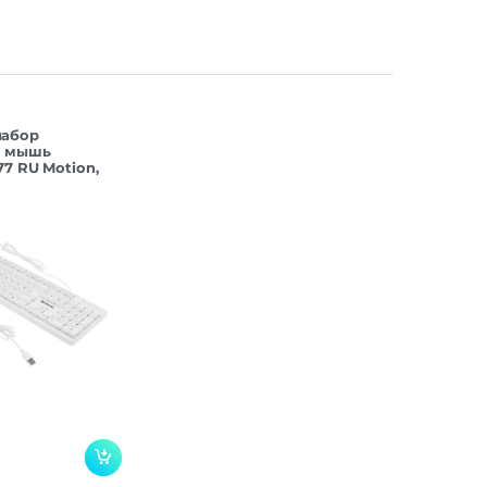
набор
+ мышь
77 RU Motion,