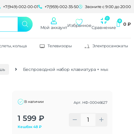
+7(949)-002-00-01
+7(959)-002-35-50
Звоните с 9:00 до 20:00
0
₽
Избранное
Мой аккаунт
Сравнение
слеты, кольца
Телевизоры
Электросамокаты
шь
Беспроводной набор клавиатура + мышь Gembird
В наличии
Арт.
НФ-00046627
Alternative:
1 599
₽
Кешбэк
48
₽