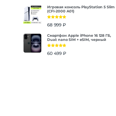
Игровая консоль PlayStation 5 Slim
(CFI-2000 A01)
Оценка
5.00
68 999
₽
из 5
Смартфон Apple iPhone 16 128 ГБ,
Dual: nano SIM + eSIM, черный
Оценка
5.00
60 499
₽
из 5