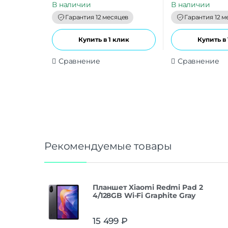
В наличии
В наличии
o
o
f
f
Гарантия 12 месяцев
Гарантия 12 м
5
5
Купить в 1 клик
Купить в 
Сравнение
Сравнение
Рекомендуемые товары
Планшет Xiaomi Redmi Pad 2
4/128GB Wi-Fi Graphite Gray
15 499
₽