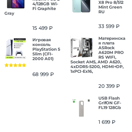
X8 Pro 8/512
4/128GB Wi-
Mint Green
Fi Graphite
RU
Gray
33 599
₽
15 499
₽
Материнска
Игровая
я плата
консоль
ASRock
PlayStation 5
A620M PRO
Slim (CFI-
RS WIFI,
2000 A01)
Socket AM5, AMD A620,
4xDDR5-5200, HDMI+DP,
1xPCI-Ex16,
Оценка
5.00
68 999
₽
из 5
20 399
₽
USB Flash
GrifON GF-
FL19 128Gb
1 699
₽