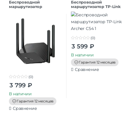
Беспроводной
Беспроводной
маршрутизатор
маршрутизатор TP-Link
MERCUSYS MR60X (2 LAN,
Archer C54
1000 Мбит/с, 4 (802.11n), 5
(802.11ac), 6 (802.11a
(0)
0
3 599
₽
o
u
t
В наличии
o
f
Гарантия 12 месяцев
5
Сравнение
(0)
0
3 799
₽
o
u
t
В наличии
o
f
Гарантия 12 месяцев
5
Сравнение