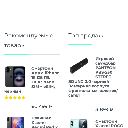
Рекомендуемые
Топ продаж
товары
Игровой
саундбар
PANTEON
Смартфон
PBS-250
Apple iPhone
STEREO
16 128 ГБ,
SOUND 2.0 черный
Dual: nano
(Материал корпуса
SIM + eSIM,
фронтальных колонок/
черный
сател
Оценка
5.00
60 499
₽
из 5
3 899
₽
Планшет
Смартфон
Xiaomi
Xiaomi POCO
Redmi Pad 2