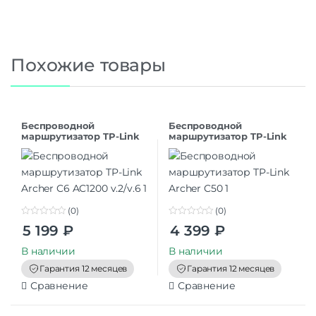
Похожие товары
Беспроводной
Беспроводной
маршрутизатор TP-Link
маршрутизатор TP-Link
Archer C6 AC1200 v.2/v.6
Archer C50
(0)
(0)
0
0
5 199
₽
4 399
₽
o
o
u
u
t
t
В наличии
В наличии
o
o
f
f
Гарантия 12 месяцев
Гарантия 12 месяцев
5
5
Сравнение
Сравнение