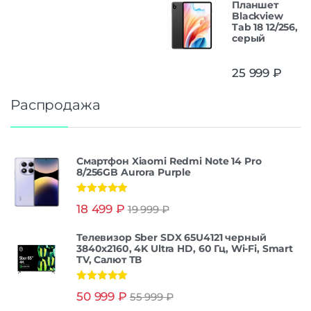
Планшет
Blackview
Tab 18 12/256,
серый
25 999
₽
Распродажа
Смартфон Xiaomi Redmi Note 14 Pro
8/256GB Aurora Purple
Оценка
5.00
18 499
₽
19 999
₽
из 5
Телевизор Sber SDX 65U4121 черный
3840x2160, 4K Ultra HD, 60 Гц, Wi-Fi, Smart
TV, Салют ТВ
Оценка
5.00
50 999
₽
55 999
₽
из 5