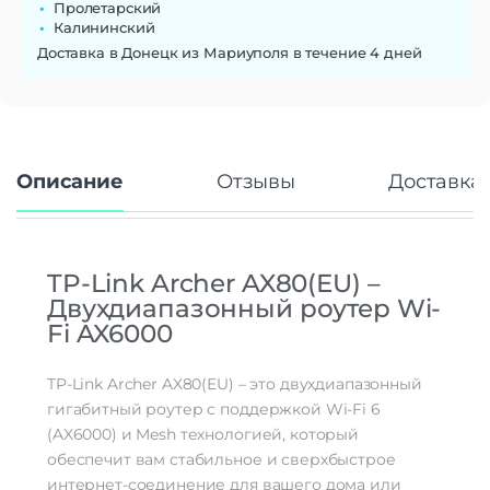
Пролетарский
WPA, WPA2, WPA3, Межсетевой экран
Стандарты безопасности
Калининский
(Firewall), Защита от атак Denial-of-
service (DoS)
Доставка в Донецк из Мариуполя в течение 4 дней
Гарантия
12 месяцев
Описание
Отзывы
Доставка 
TP-Link Archer AX80(EU) –
Двухдиапазонный роутер Wi-
Fi AX6000
TP-Link Archer AX80(EU) – это двухдиапазонный
гигабитный роутер с поддержкой Wi-Fi 6
(AX6000) и Mesh технологией, который
обеспечит вам стабильное и сверхбыстрое
интернет-соединение для вашего дома или