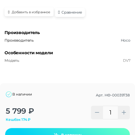
Сравнение
Добавить в избранное
Производитель
Производитель
Hoco
Особенности модели
Модель
DV7
В наличии
Арт.
НФ-00039738
Alternative:
5 799
₽
Кешбэк
174
₽
В корзину