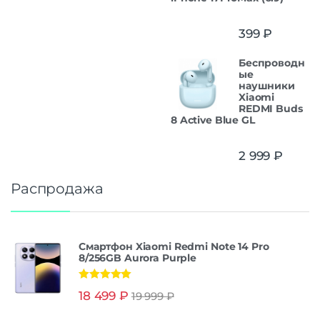
399
₽
Беспроводн
ые
наушники
Xiaomi
REDMI Buds
8 Active Blue GL
2 999
₽
Распродажа
Смартфон Xiaomi Redmi Note 14 Pro
8/256GB Aurora Purple
Оценка
5.00
18 499
₽
19 999
₽
из 5