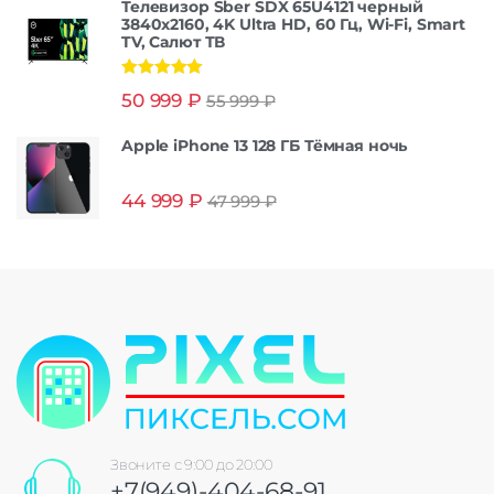
Телевизор Sber SDX 65U4121 черный
3840x2160, 4K Ultra HD, 60 Гц, Wi-Fi, Smart
TV, Салют ТВ
Оценка
5.00
50 999
₽
55 999
₽
из 5
Apple iPhone 13 128 ГБ Тёмная ночь
44 999
₽
47 999
₽
Звоните с 9:00 до 20:00
+7(949)-404-68-91