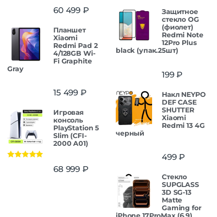
Оценка
5.00
60 499
₽
Защитнoe
из 5
cтекло OG
(фиолет)
Планшет
Redmi Note
Xiaomi
12Pro Plus
Redmi Pad 2
black (упак.25шт)
4/128GB Wi-
Fi Graphite
Gray
199
₽
15 499
₽
Накл NEYPO
DEF CASE
SHUTTER
Игровая
Xiaomi
консоль
Redmi 13 4G
PlayStation 5
черный
Slim (CFI-
2000 A01)
499
₽
Оценка
5.00
68 999
₽
из 5
Стекло
SUPGLASS
3D SG-13
Matte
Gaming for
iPhone 17ProMax (6.9)