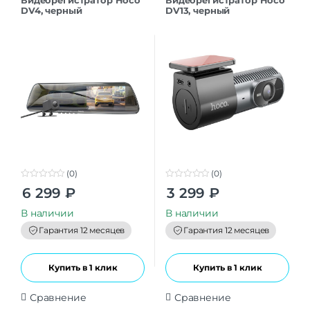
Видеорегистратор Hoco
Видеорегистратор Hoco
DV4, черный
DV13, черный
(0)
(0)
0
0
6 299
₽
3 299
₽
o
o
u
u
t
t
В наличии
В наличии
o
o
f
f
Гарантия 12 месяцев
Гарантия 12 месяцев
5
5
Купить в 1 клик
Купить в 1 клик
Сравнение
Сравнение