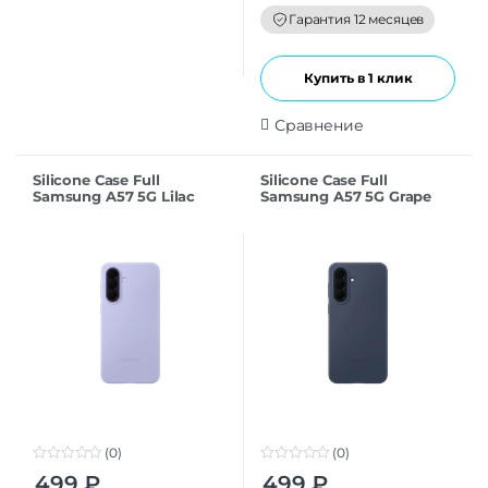
o
f
Гарантия 12 месяцев
5
Купить в 1 клик
Сравнение
Silicone Case Full
Silicone Case Full
Samsung A57 5G Lilac
Samsung A57 5G Grape
(0)
(0)
0
0
499
₽
499
₽
o
o