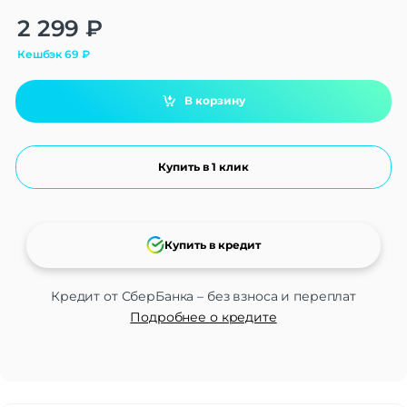
Alternative:
2 299
₽
Кешбэк
69
₽
В корзину
Купить в 1 клик
Купить в кредит
Кредит от СберБанка – без взноса и переплат
Подробнее о кредите