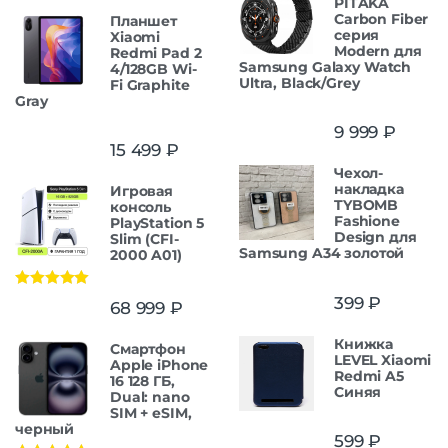
PITAKA
Carbon Fiber
Планшет
серия
Xiaomi
Modern для
Redmi Pad 2
Samsung Galaxy Watch
4/128GB Wi-
Ultra, Black/Grey
Fi Graphite
Gray
9 999
₽
15 499
₽
Чехол-
накладка
Игровая
TYBOMB
консоль
Fashione
PlayStation 5
Design для
Slim (CFI-
Samsung A34 золотой
2000 A01)
Оценка
5.00
399
₽
68 999
₽
из 5
Книжка
Смартфон
LEVEL Xiaomi
Apple iPhone
Redmi A5
16 128 ГБ,
Синяя
Dual: nano
SIM + eSIM,
черный
599
₽