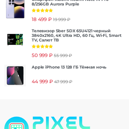
8/256GB Aurora Purple
Оценка
5.00
18 499
₽
19 999
₽
из 5
Телевизор Sber SDX 65U4121 черный
3840x2160, 4K Ultra HD, 60 Гц, Wi-Fi, Smart
TV, Салют ТВ
Оценка
5.00
50 999
₽
55 999
₽
из 5
Apple iPhone 13 128 ГБ Тёмная ночь
44 999
₽
47 999
₽