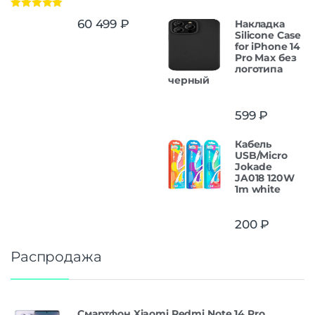
Оценка
5.00
60 499
₽
Накладка
из 5
Silicone Case
for iPhone 14
Pro Max без
логотипа
черный
599
₽
Кабель
USB/Micro
Jokade
JA018 120W
1m white
200
₽
Распродажа
Смартфон Xiaomi Redmi Note 14 Pro