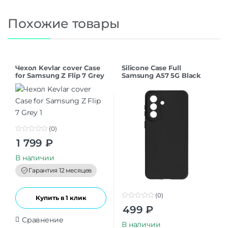
Похожие товары
Чехол Kevlar cover Case
Silicone Case Full
for Samsung Z Flip 7 Grey
Samsung A57 5G Black
(0)
0
1 799
₽
o
u
t
В наличии
o
f
Гарантия 12 месяцев
5
(0)
Купить в 1 клик
0
499
₽
o
u
Сравнение
t
В наличии