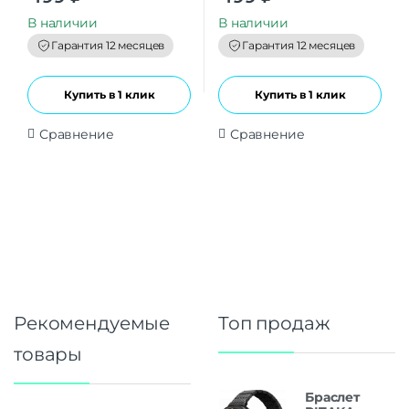
u
u
t
t
В наличии
В наличии
o
o
f
f
Гарантия 12 месяцев
Гарантия 12 месяцев
5
5
Купить в 1 клик
Купить в 1 клик
Сравнение
Сравнение
Рекомендуемые
Топ продаж
товары
Браслет