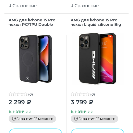
Сравнение
Сравнение
AMG для iPhone 15 Pro
AMG для iPhone 15 Pro
чехол PC/TPU Double
чехол Liquid silicone Big
layer Rhombuses and
Logo Hard Yellow
Small logo Hard
(MagSafe)
Black/Red
(0)
(0)
0
0
2 299
₽
3 799
₽
o
o
u
u
t
t
В наличии
В наличии
o
o
f
f
Гарантия 12 месяцев
Гарантия 12 месяцев
5
5