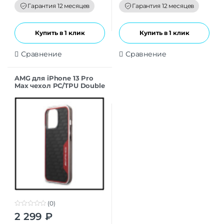
f
f
Гарантия 12 месяцев
Гарантия 12 месяцев
5
5
Купить в 1 клик
Купить в 1 клик
Сравнение
Сравнение
AMG для iPhone 13 Pro
Max чехол PC/TPU Double
layer Carbon pattern I
Hard Black/Red
(0)
0
2 299
₽
o