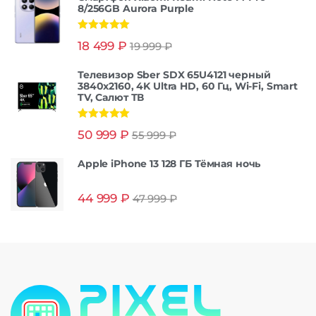
8/256GB Aurora Purple
Оценка
5.00
18 499
₽
19 999
₽
из 5
Телевизор Sber SDX 65U4121 черный
3840x2160, 4K Ultra HD, 60 Гц, Wi-Fi, Smart
TV, Салют ТВ
Оценка
5.00
50 999
₽
55 999
₽
из 5
Apple iPhone 13 128 ГБ Тёмная ночь
44 999
₽
47 999
₽