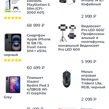
iPhone 14 6.1"
консоль
Кофейный
PlayStation 5
Slim (CFI-
2000 A01)
2 999
₽
Оценка
5.00
68 999
₽
Видеосвет
из 5
Pro LED 600/
Профессион
Смартфон
альный и
Apple iPhone
многофункц
16 128 ГБ,
иональный Видеосвет
Dual: nano
Pro LED 600
SIM + eSIM,
черный
5 999
₽
Оценка
5.00
60 499
₽
из 5
Мышь
игровая
Планшет
Redragon
Xiaomi
Trident Lite,
Redmi Pad 2
RGB, черный
4/128GB Wi-
Fi Graphite
Gray
2 099
₽
15 499
₽