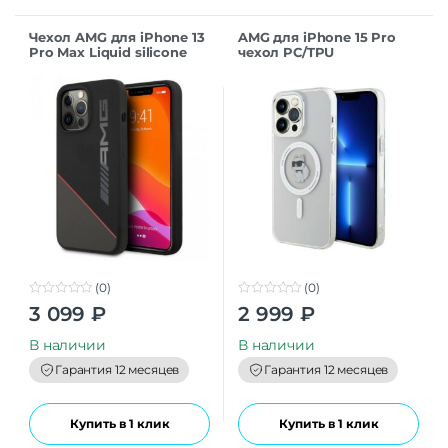
Чехол AMG для iPhone 13
AMG для iPhone 15 Pro
Pro Max Liquid silicone
чехол PC/TPU
Two tones Red line Hard
Transparent Hard Green
Black
(MagSafe)
(0)
(0)
0
0
3 099
₽
2 999
₽
o
o
u
u
t
t
В наличии
В наличии
o
o
f
f
Гарантия 12 месяцев
Гарантия 12 месяцев
5
5
Купить в 1 клик
Купить в 1 клик