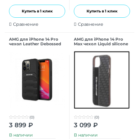
Купить в 1 клик
Купить в 1 клик
Сравнение
Сравнение
AMG для iPhone 14 Pro
AMG для iPhone 14 Pro
чехол Leather Debossed
Max чехол Liquid silicone
lines Hard Black
Big Logo Hard Grey
(0)
(0)
0
0
3 899
₽
3 099
₽
o
o
u
u
t
t
В наличии
В наличии
o
o