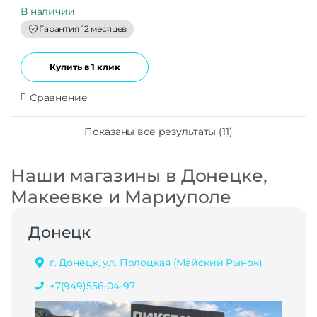
u
t
В наличии
o
f
Гарантия 12 месяцев
5
Купить в 1 клик
Сравнение
Показаны все результаты (11)
Наши магазины в Донецке,
Макеевке и Мариуполе
Донецк
г. Донецк, ул. Полоцкая (Майский Рынок)
+7(949)556-04-97