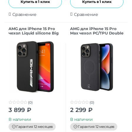
Купить в 1 клик
Купить в 1 клик
Сравнение
Сравнение
AMG для iPhone 15 Pro
AMG для iPhone 15 Pro
чехол Liquid silicone Big
Max чехол PC/TPU Double
Logo Hard Black
layer Large Rhombuses
(MagSafe)
Hard Red
(0)
(0)
0
0
3 899
₽
2 299
₽
o
o
u
u
t
t
В наличии
В наличии
o
o
f
f
Гарантия 12 месяцев
Гарантия 12 месяцев
5
5