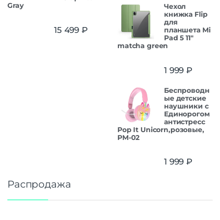
Gray
Чехол
книжка Flip
для
15 499
₽
планшета Mi
Pad 5 11"
matcha green
1 999
₽
Беспроводн
ые детские
наушники с
Единорогом
антистресс
Pop It Unicorn,розовые,
PM-02
1 999
₽
Распродажа