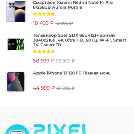
Смартфон Xiaomi Redmi Note 14 Pro
8/256GB Aurora Purple
Оценка
5.00
18 499
₽
19 999
₽
из 5
Телевизор Sber SDX 65U4121 черный
3840x2160, 4K Ultra HD, 60 Гц, Wi-Fi, Smart
TV, Салют ТВ
Оценка
5.00
50 999
₽
55 999
₽
из 5
Apple iPhone 13 128 ГБ Тёмная ночь
44 999
₽
47 999
₽