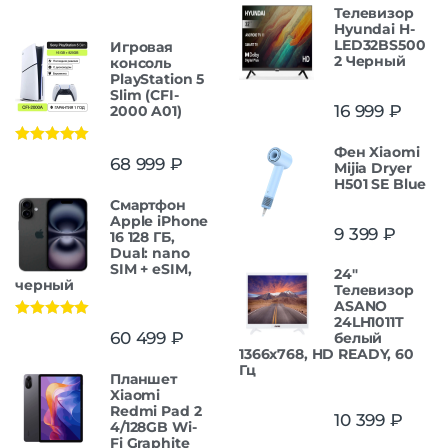
Телевизор
Hyundai H-
LED32BS500
Игровая
2 Черный
консоль
PlayStation 5
Slim (CFI-
16 999
₽
2000 A01)
Фен Xiaomi
Оценка
5.00
68 999
₽
Mijia Dryer
из 5
H501 SE Blue
Смартфон
Apple iPhone
9 399
₽
16 128 ГБ,
Dual: nano
SIM + eSIM,
24"
черный
Телевизор
ASANO
24LH1011T
Оценка
5.00
60 499
₽
белый
из 5
1366x768, HD READY, 60
Гц
Планшет
Xiaomi
Redmi Pad 2
10 399
₽
4/128GB Wi-
Fi Graphite