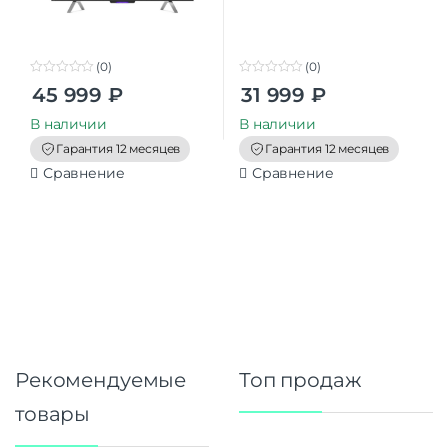
(0)
(0)
0
0
45 999
₽
31 999
₽
o
o
u
u
t
t
В наличии
В наличии
o
o
f
f
Гарантия 12 месяцев
Гарантия 12 месяцев
5
5
Сравнение
Сравнение
Рекомендуемые
Топ продаж
товары