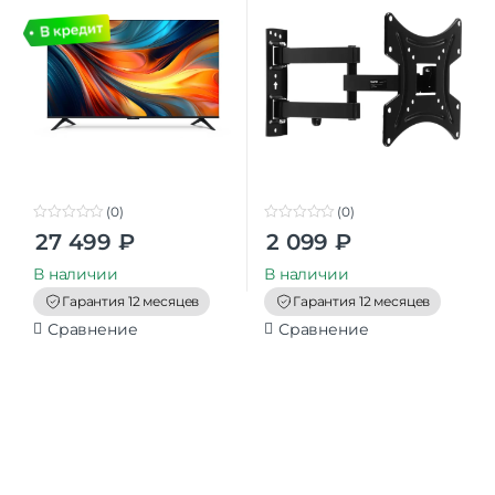
TV, And
наклонный, черный
(0)
(0)
0
0
27 499
₽
2 099
₽
o
o
u
u
t
t
В наличии
В наличии
o
o
f
f
Гарантия 12 месяцев
Гарантия 12 месяцев
5
5
Сравнение
Сравнение