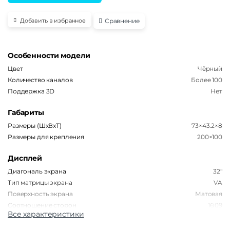
Сравнение
Добавить в избранное
Особенности модели
Цвет
Чёрный
Количество каналов
Более 100
Поддержка 3D
Нет
Габариты
Размеры (ШxВxТ)
73×43.2×8
Размеры для крепления
200×100
Дисплей
Диагональ экрана
32″
Тип матрицы экрана
VA
Поверхность экрана
Матовая
Соотношение сторон
16:09
Все характеристики
Игровой режим
Нет
Изогнутый экран
Нет