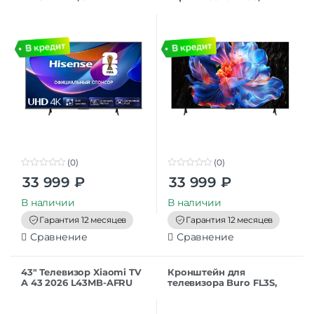
HomeOS, MEMC, черный
Ultra HD, 60 Гц, Wi-Fi,
Smart TV, Google TV
(0)
(0)
0
0
33 999
₽
33 999
₽
o
o
u
u
t
t
В наличии
В наличии
o
o
f
f
Гарантия 12 месяцев
Гарантия 12 месяцев
5
5
Сравнение
Сравнение
43″ Телевизор Xiaomi TV
Кронштейн для
A 43 2026 L43MB-AFRU
телевизора Buro FL3S,
черный 1920×1080, Full
20-48″, настенный,
HD , 60 Гц, Wi-Fi, Smart
поворотно-выдвижной и