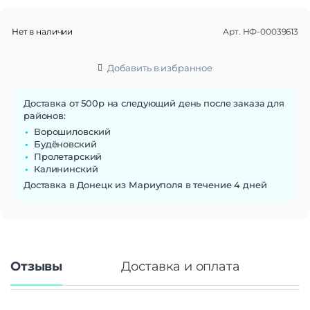
Яркость
220 кд/м²
Максимальное разрешение
1366×768
Нет в наличии
Арт.
НФ-00039613
Опции (3D-очки)
Нет
Подсветка
LED
Добавить в избранное
Развёртка (Гц)
60
Режим "картинка в картинке"
Нет
Доставка от 500р на следующий день после заказа для
Системы цветности
PAL | SECAM | NTSC
районов:
Угол обзора
170°
Ворошиловский
Будёновский
Интерфейсы/разъемы
Пролетарский
Количество портов
1 x USB 2.0 | 2 x HDMI
Калининский
Выход на наушники
Есть
Доставка в Донецк из Мариуполя в течение 4 дней
Ethernet (LAN)
Нет
Беспроводные технологии
FM-радио
Нет
Поддержка Wi-Fi
Нет
Отзывы
Доставка и оплата
Беспроводной DLNA
Нет
Bluetooth
Нет