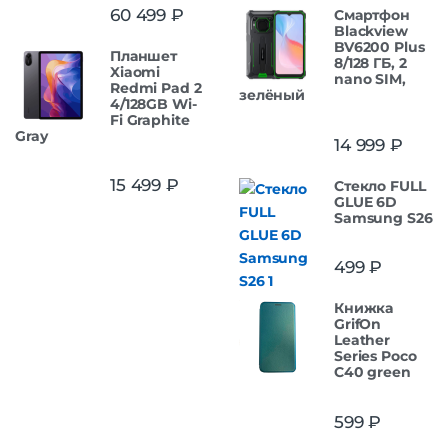
Оценка
5.00
60 499
₽
Смартфон
из 5
Blackview
BV6200 Plus
Планшет
8/128 ГБ, 2
Xiaomi
nano SIM,
Redmi Pad 2
зелёный
4/128GB Wi-
Fi Graphite
Gray
14 999
₽
15 499
₽
Стекло FULL
GLUE 6D
Samsung S26
499
₽
Книжка
GrifOn
Leather
Series Poco
C40 green
599
₽