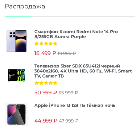
Распродажа
Смартфон Xiaomi Redmi Note 14 Pro
8/256GB Aurora Purple
Оценка
5.00
18 499
₽
19 999
₽
из 5
Телевизор Sber SDX 65U4121 черный
3840x2160, 4K Ultra HD, 60 Гц, Wi-Fi, Smart
TV, Салют ТВ
Оценка
5.00
50 999
₽
55 999
₽
из 5
Apple iPhone 13 128 ГБ Тёмная ночь
44 999
₽
47 999
₽