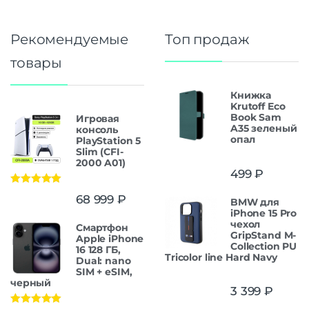
Рекомендуемые
Топ продаж
товары
Книжка
Krutoff Eco
Book Sam
Игровая
A35 зеленый
консоль
опал
PlayStation 5
Slim (CFI-
2000 A01)
499
₽
Оценка
5.00
68 999
₽
BMW для
из 5
iPhone 15 Pro
чехол
Смартфон
GripStand M-
Apple iPhone
Collection PU
16 128 ГБ,
Tricolor line Hard Navy
Dual: nano
SIM + eSIM,
черный
3 399
₽