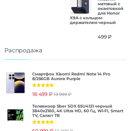
матовый с
окантовкой
для Honor
X9A с кольцом-
держателем черный
499
₽
Распродажа
Смартфон Xiaomi Redmi Note 14 Pro
8/256GB Aurora Purple
Оценка
5.00
18 499
₽
19 999
₽
из 5
Телевизор Sber SDX 65U4121 черный
3840x2160, 4K Ultra HD, 60 Гц, Wi-Fi, Smart
TV, Салют ТВ
Оценка
5.00
50 999
₽