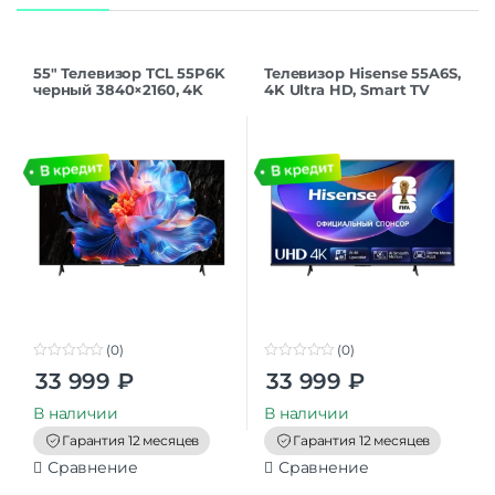
55″ Телевизор TCL 55P6K
Телевизор Hisense 55A6S,
черный 3840×2160, 4K
4K Ultra HD, Smart TV
Ultra HD, 60 Гц, Wi-Fi,
HomeOS, MEMC, черный
Smart TV, Google TV
(0)
(0)
0
0
33 999
₽
33 999
₽
o
o
u
u
t
t
В наличии
В наличии
o
o
f
f
Гарантия 12 месяцев
Гарантия 12 месяцев
5
5
Сравнение
Сравнение