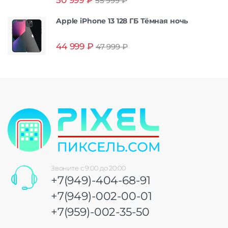
55 999
₽
из 5
Apple iPhone 13 128 ГБ Тёмная ночь
44 999
₽
47 999
₽
Звоните с 9:00 до 20:00
+7(949)-404-68-91
+7(949)-002-00-01
+7(959)-002-35-50