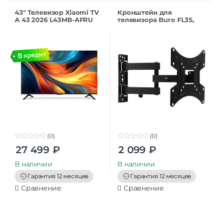
43″ Телевизор Xiaomi TV
Кронштейн для
A 43 2026 L43MB-AFRU
телевизора Buro FL3S,
черный 1920×1080, Full
20-48″, настенный,
HD , 60 Гц, Wi-Fi, Smart
поворотно-выдвижной и
TV, And
наклонный, черный
(0)
(0)
0
0
27 499
₽
2 099
₽
o
o
u
u
t
t
В наличии
В наличии
o
o
f
f
Гарантия 12 месяцев
Гарантия 12 месяцев
5
5
Сравнение
Сравнение