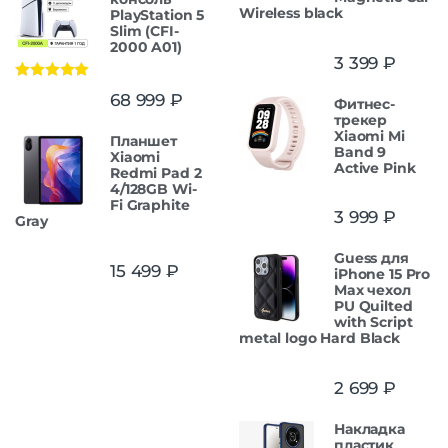
Wireless black
PlayStation 5
Slim (CFI-
2000 A01)
3 399
₽
Оценка
5.00
68 999
₽
Фитнес-
из 5
трекер
Xiaomi Mi
Планшет
Band 9
Xiaomi
Active Pink
Redmi Pad 2
4/128GB Wi-
Fi Graphite
3 999
₽
Gray
Guess для
15 499
₽
iPhone 15 Pro
Max чехол
PU Quilted
with Script
metal logo Hard Black
2 699
₽
Накладка
пластик