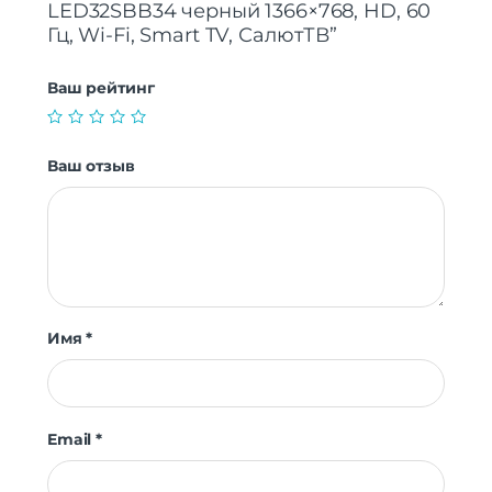
LED32SBB34 черный 1366×768, HD, 60
Smart TV
Есть
Гц, Wi-Fi, Smart TV, СалютТВ”
Декодер
Есть
Цифровой тюнер
DVB-C | DVB-T | DVB-T2
Ваш рейтинг
Телетекст
Есть
Anynet+
Нет
Дополнительные
Слот CI
Ваш отзыв
интерфейсы
Internet@TV
Нет
Монтаж на стену
Есть
Таймер вкл./выкл.
Есть
Защита от детей
Нет
Безрамочная конструкция
Да
Время отклика
8 мс
Имя
*
Email
*