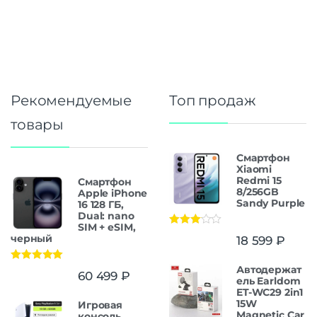
Рекомендуемые
Топ продаж
товары
Смартфон
Xiaomi
Redmi 15
Смартфон
8/256GB
Apple iPhone
Sandy Purple
16 128 ГБ,
Dual: nano
SIM + eSIM,
Оценка
черный
18 599
₽
3.00
из
5
Автодержат
Оценка
5.00
60 499
₽
из 5
ель Earldom
ET-WC29 2in1
15W
Игровая
Magnetic Car
консоль