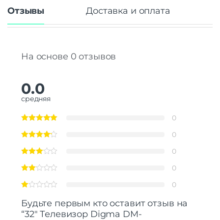
Интерфейсы/разъемы
Отзывы
Доставка и оплата
Количество портов
2 x USB 2.0 | 3 x HDMI
Выход на наушники
Есть
Ethernet (LAN)
Есть
На основе 0 отзывов
Беспроводные технологии
FM-радио
Нет
Поддержка Wi-Fi
Есть
0.0
Беспроводной DLNA
Есть
средняя
Bluetooth
Есть
0
Звук
0
Мощность звука
2 х 10 Вт
Стереозвук
Есть
0
Объемное звучание
Нет
0
Поддерживаемые аудио
Dolby Audio | MP3 | WAV
кодеки
0
Сабвуфер
Нет
Система звуковых эффектов
Dolby Audio
Будьте первым кто оставит отзыв на
“32″ Телевизор Digma DM-
Основные характеристики