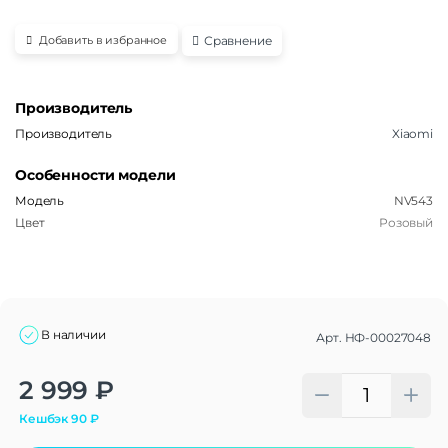
Сравнение
Добавить в избранное
Производитель
Производитель
Xiaomi
Особенности модели
Модель
NV543
Цвет
Розовый
В наличии
Арт.
НФ-00027048
Alternative:
2 999
₽
Кешбэк
90
₽