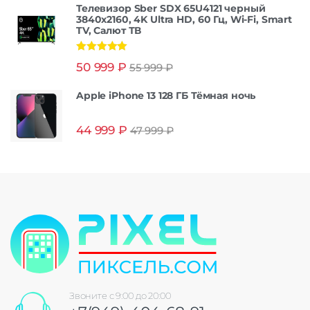
Телевизор Sber SDX 65U4121 черный
3840x2160, 4K Ultra HD, 60 Гц, Wi-Fi, Smart
TV, Салют ТВ
Оценка
5.00
50 999
₽
55 999
₽
из 5
Apple iPhone 13 128 ГБ Тёмная ночь
44 999
₽
47 999
₽
Звоните с 9:00 до 20:00