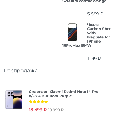
S26Ultra cosmic orange
5 599
₽
Чехлы
Carbon fiber
with
MagSafe for
IPhone
16ProMax BMW
1 199
₽
Распродажа
Смартфон Xiaomi Redmi Note 14 Pro
8/256GB Aurora Purple
Оценка
5.00
18 499
₽
19 999
₽
из 5