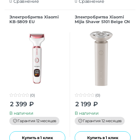
Сравнение
Сравнение
Электробритва Xiaomi
Электробритва Xiaomi
KB-5809 EU
Mijia Shaver S101 Beige CN
(0)
(0)
0
0
2 399
₽
2 199
₽
o
o
u
u
t
t
В наличии
В наличии
o
o
f
f
Гарантия 12 месяцев
Гарантия 12 месяцев
5
5
Купить в 1 клик
Купить в 1 клик