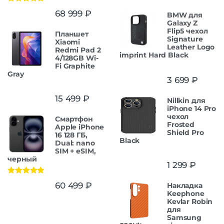
Оценка
5.00
68 999
₽
BMW для
из 5
Galaxy Z
Flip5 чехол
Планшет
Signature
Xiaomi
Leather Logo
Redmi Pad 2
imprint Hard Black
4/128GB Wi-
Fi Graphite
Gray
3 699
₽
15 499
₽
Nillkin для
iPhone 14 Pro
чехол
Смартфон
Frosted
Apple iPhone
Shield Pro
16 128 ГБ,
Black
Dual: nano
SIM + eSIM,
черный
1 299
₽
Оценка
5.00
60 499
₽
Накладка
из 5
Keephone
Kevlar Robin
для
Samsung