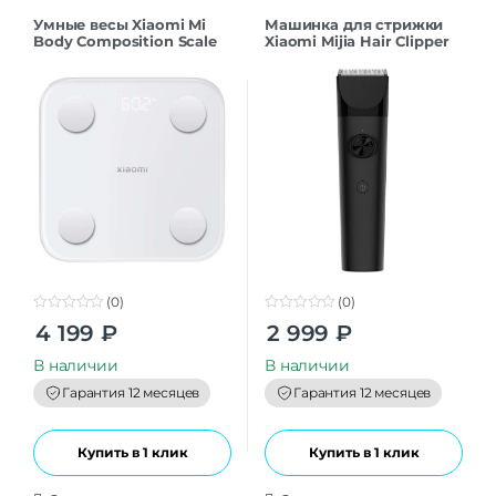
Умные весы Xiaomi Mi
Машинка для стрижки
Body Composition Scale
Xiaomi Mijia Hair Clipper
S400 MJTZC01YM White
LFQ02KL CN
EU
(0)
(0)
0
0
4 199
₽
2 999
₽
o
o
u
u
t
t
В наличии
В наличии
o
o
f
f
Гарантия 12 месяцев
Гарантия 12 месяцев
5
5
Купить в 1 клик
Купить в 1 клик