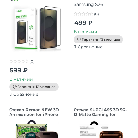
(0)
0
499
₽
o
u
t
В наличии
o
f
Гарантия 12 месяцев
5
Сравнение
(0)
0
599
₽
o
u
t
В наличии
o
f
Гарантия 12 месяцев
5
Сравнение
Стекло Remax NEW 3D
Стекло SUPGLASS 3D SG-
Антишпион for iPhone
13 Matte Gaming for
16Pro/17 (6.3”) black
iPhone 17ProMax (6.9)