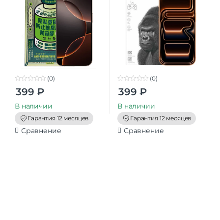
(0)
(0)
0
0
399
₽
399
₽
o
o
u
u
t
t
В наличии
В наличии
o
o
f
f
Гарантия 12 месяцев
Гарантия 12 месяцев
5
5
Сравнение
Сравнение