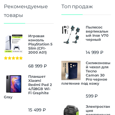
Рекомендуемые
Топ продаж
товары
Пылесос
вертикальн
ый Inse V70
Игровая
черный
консоль
PlayStation 5
Slim (CFI-
14 999
₽
2000 A01)
Силиконовы
Оценка
5.00
68 999
₽
й чехол для
из 5
Tecno
Camon 30
Планшет
Pro черное
Xiaomi
плетение под кожу
Redmi Pad 2
4/128GB Wi-
Fi Graphite
599
₽
Gray
Электростан
15 499
₽
ция
портативная