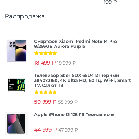
199
₽
Распродажа
Смартфон Xiaomi Redmi Note 14 Pro
8/256GB Aurora Purple
Оценка
5.00
18 499
₽
19 999
₽
из 5
Телевизор Sber SDX 65U4121 черный
3840x2160, 4K Ultra HD, 60 Гц, Wi-Fi, Smart
TV, Салют ТВ
Оценка
5.00
50 999
₽
55 999
₽
из 5
Apple iPhone 13 128 ГБ Тёмная ночь
44 999
₽
47 999
₽