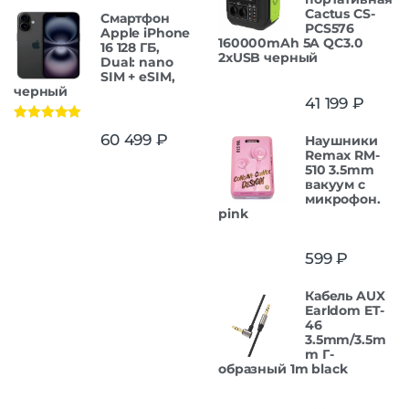
Cactus CS-
Смартфон
PCS576
Apple iPhone
160000mAh 5A QC3.0
16 128 ГБ,
2xUSB черный
Dual: nano
SIM + eSIM,
черный
41 199
₽
Оценка
5.00
60 499
₽
Наушники
из 5
Remax RM-
510 3.5mm
вакуум с
микрофон.
pink
599
₽
Кабель AUX
Earldom ET-
46
3.5mm/3.5m
m Г-
образный 1m black