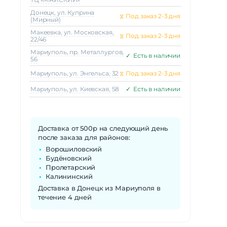
Донецк, ул. Куприна
⧖
Под заказ 2-3 дня
(Мирный)
Макеeвка, ул. Московская,
⧖
Под заказ 2-3 дня
22/46
Мариуполь, пр. Металлургов,
✓
Есть в наличии
56
Мариуполь, ул. Энгельса, 32
⧖
Под заказ 2-3 дня
Мариуполь, ул. Киевская, 58
✓
Есть в наличии
Доставка от 500р на следующий день
после заказа для районов:
Ворошиловский
Будёновский
Пролетарский
Калининский
Доставка в Донецк из Мариуполя в
течение 4 дней