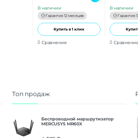
u
u
t
t
В наличии
В наличии
o
o
f
f
Гарантия 12 месяцев
Гарантия 1
5
5
Купить в 1 клик
Купить
Сравнение
Сравнени
Топ продаж
Беспроводной маршрутизатор
MERCUSYS MR60X