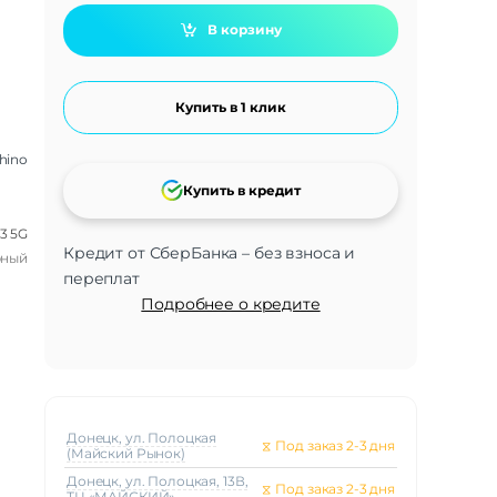
В корзину
Купить в 1 клик
hino
Купить в кредит
13 5G
Кредит от СберБанка – без взноса и
рный
переплат
Подробнее о кредите
Донецк, ул. Полоцкая
⧖
Под заказ 2-3 дня
(Майский Рынок)
Донецк, ул. Полоцкая, 13В,
⧖
Под заказ 2-3 дня
ТЦ «МАЙСКИЙ»