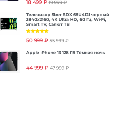
18 499
₽
19 999
₽
из 5
Телевизор Sber SDX 65U4121 черный
3840x2160, 4K Ultra HD, 60 Гц, Wi-Fi,
Smart TV, Салют ТВ
Оценка
5.00
50 999
₽
55 999
₽
из 5
Apple iPhone 13 128 ГБ Тёмная ночь
44 999
₽
47 999
₽