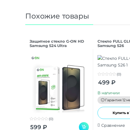
Похожие товары
Защитное стекло G-ON HD
Стекло FULL GL
Samsung S24 Ultra
Samsung S26
(0)
0
499
₽
o
u
t
В наличии
o
f
Гарантия 12 м
5
Купить в 
(0)
0
Сравнение
599
₽
o