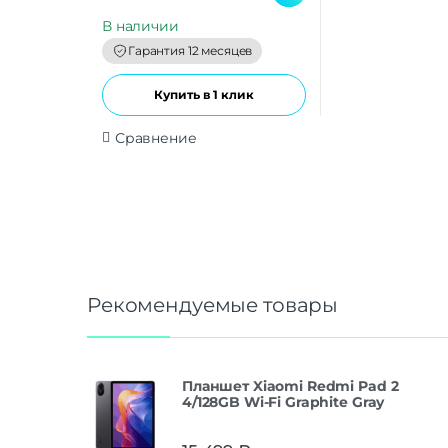
u
t
В наличии
o
f
Гарантия 12 месяцев
5
Купить в 1 клик
Сравнение
Рекомендуемые товары
Планшет Xiaomi Redmi Pad 2
4/128GB Wi-Fi Graphite Gray