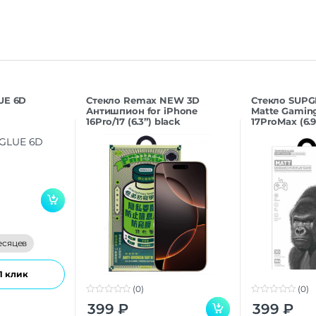
UE 6D
Стекло Remax NEW 3D
Стекло SUPG
Антишпион for iPhone
Matte Gaming
16Pro/17 (6.3”) black
17ProMax (6.9
есяцев
1 клик
(0)
(0)
0
0
399
₽
399
₽
o
o