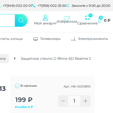
+7(949)-002-00-01
+7(959)-002-35-50
Звоните с 9:00 до 20:00
0
₽
Избранное
Мой аккаунт
Сравнение
слеты, кольца
Телевизоры
Электросамокаты
кла
Защитное стекло G-Rhino 6D Realme 12 5G/13 5G bl
В наличии
Арт.
НФ-00038113
13
Alternative:
199
₽
Кешбэк
6
₽