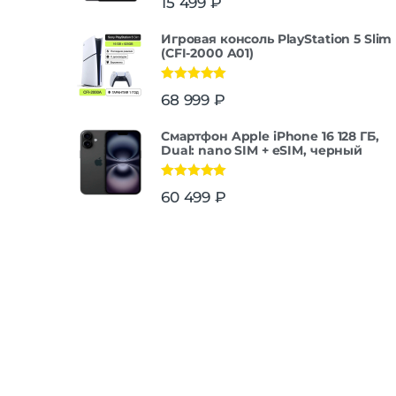
15 499
₽
Игровая консоль PlayStation 5 Slim
(CFI-2000 A01)
Оценка
5.00
68 999
₽
из 5
Смартфон Apple iPhone 16 128 ГБ,
Dual: nano SIM + eSIM, черный
Оценка
5.00
60 499
₽
из 5