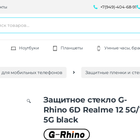
кты
+7(949)-404-68-91
Ноутбуки
Планшеты
Умные часы, бра
 для мобильных телефонов
Защитные пленки и сте
Защитное стекло G-
🔍
Rhino 6D Realme 12 5G/
5G black