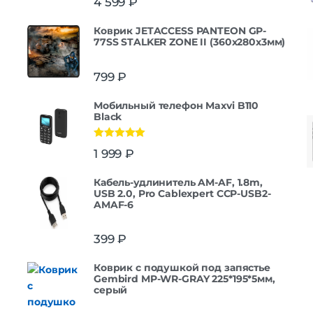
4 599
₽
Коврик JETACCESS PANTEON GP-
77SS STALKER ZONE II (360x280x3мм)
799
₽
Мобильный телефон Maxvi B110
Black
Оценка
5.00
1 999
₽
из 5
Кабель-удлинитель AM-AF, 1.8m,
USB 2.0, Pro Cablexpert CCP-USB2-
AMAF-6
399
₽
Коврик с подушкой под запястье
Gembird MP-WR-GRAY 225*195*5мм,
серый