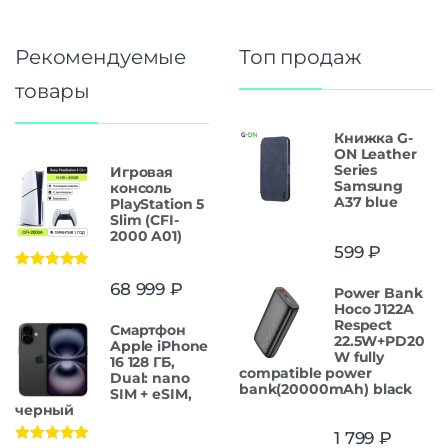
Рекомендуемые
Топ продаж
товары
Книжка G-
ON Leather
Series
Игровая
Samsung
консоль
A37 blue
PlayStation 5
Slim (CFI-
2000 A01)
599
₽
Оценка
5.00
68 999
₽
Power Bank
из 5
Hoco J122A
Respect
Смартфон
22.5W+PD20
Apple iPhone
W fully
16 128 ГБ,
compatible power
Dual: nano
bank(20000mAh) black
SIM + eSIM,
черный
1 799
₽