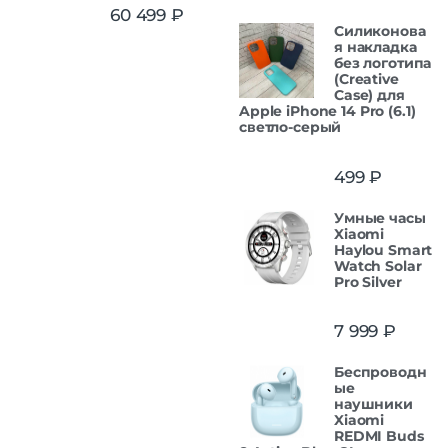
Оценка
5.00
60 499
₽
из 5
Силиконова
я накладка
без логотипа
(Creative
Case) для
Apple iPhone 14 Pro (6.1)
светло-серый
499
₽
Умные часы
Xiaomi
Haylou Smart
Watch Solar
Pro Silver
7 999
₽
Беспроводн
ые
наушники
Xiaomi
REDMI Buds