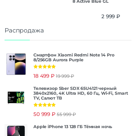
8 Active Blue GL
2 999
₽
Распродажа
Смартфон Xiaomi Redmi Note 14 Pro
8/256GB Aurora Purple
Оценка
5.00
18 499
₽
19 999
₽
из 5
Телевизор Sber SDX 65U4121 черный
3840x2160, 4K Ultra HD, 60 Гц, Wi-Fi, Smart
TV, Салют ТВ
Оценка
5.00
50 999
₽
55 999
₽
из 5
Apple iPhone 13 128 ГБ Тёмная ночь