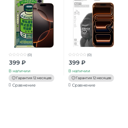
(0)
(0)
0
0
399
₽
399
₽
o
o
u
u
t
t
В наличии
В наличии
o
o
f
f
Гарантия 12 месяцев
Гарантия 12 месяцев
5
5
Сравнение
Сравнение