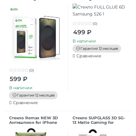
(0)
0
499
₽
o
u
t
В наличии
o
f
Гарантия 12 месяцев
5
Сравнение
(0)
0
599
₽
o
u
t
В наличии
o
f
Гарантия 12 месяцев
5
Сравнение
Стекло Remax NEW 3D
Стекло SUPGLASS 3D SG-
Антишпион for iPhone
13 Matte Gaming for
16Pro/17 (6.3”) black
iPhone 17ProMax (6.9)